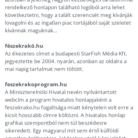
rendelkező honlapon található logóból arra lehet
következtetni, hogy a talált szerencsét meg kívánják
lovagolni és az ingatlan piac tortájából saját szeletet
kívánnak maguknak…
fészekrakó.hu
Az ékezetes címet a budapesti StarFish Média Kft.
jegyeztette be 2004. nyarán, azonban az oldalra a
mai napig tartalmat nem töltött.
feszekrakoprogram.hu
A Miniszterelnöki Hivatal nevén nyilvántartott
webcím a program hivatalos honlapjaként a
feszekrako.hu fogaltsága miatt kénytelen volt erre a
kicsit hosszabb címre költözni. A hivatalos honlap
grafikai szempontból nem túl beszédesre
sikeredett. Egy magyarul mit sem értő külföldi