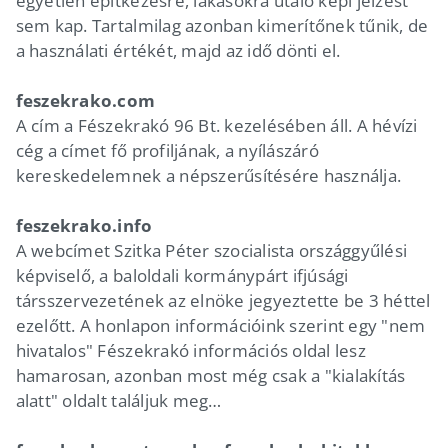
egyetlen építkezésre, lakásokra utaló képi jelzést
sem kap. Tartalmilag azonban kimerítőnek tűnik, de
a használati értékét, majd az idő dönti el.
feszekrako.com
A cím a Fészekrakó 96 Bt. kezelésében áll. A hévízi
cég a címet fő profiljának, a nyílászáró
kereskedelemnek a népszerűsítésére használja.
feszekrako.info
A webcímet Szitka Péter szocialista országgyűlési
képviselő, a baloldali kormánypárt ifjúsági
társszervezetének az elnöke jegyeztette be 3 héttel
ezelőtt. A honlapon információink szerint egy "nem
hivatalos" Fészekrakó információs oldal lesz
hamarosan, azonban most még csak a "kialakítás
alatt" oldalt találjuk meg…