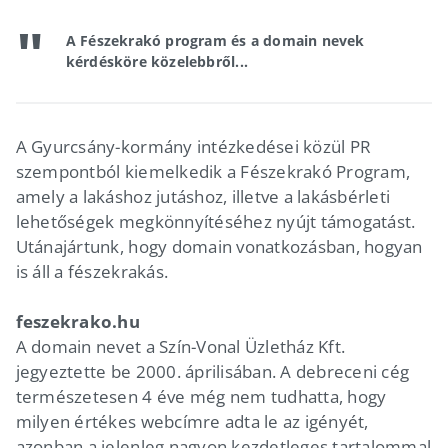
A Fészekrakó program és a domain nevek
kérdésköre közelebbről...
A Gyurcsány-kormány intézkedései közül PR
szempontból kiemelkedik a Fészekrakó Program,
amely a lakáshoz jutáshoz, illetve a lakásbérleti
lehetőségek megkönnyítéséhez nyújt támogatást.
Utánajártunk, hogy domain vonatkozásban, hogyan
is áll a fészekrakás.
feszekrako.hu
A domain nevet a Szín-Vonal Üzletház Kft.
jegyeztette be 2000. áprilisában. A debreceni cég
természetesen 4 éve még nem tudhatta, hogy
milyen értékes webcímre adta le az igényét,
azonban a jelenleg nagyon kezdetleges tartalommal