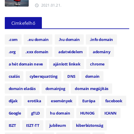
2021.01.21.
access_time
Címkefelhő
.com
.eu domain
.hu domain
.info domain
.org
.xxx domain
adatvédelem
adomány
a hét domain neve
ajánlott linkek
chrome
csalás
cybersquatting
DNS
domain
domain eladás
domainjog
domain megújítás
díjak
erotika
események
Európa
facebook
Google
gTLD
hu domain
HUNOG
ICANN
ISZT
ISZT-TT
jubileum
kiberbiztonság