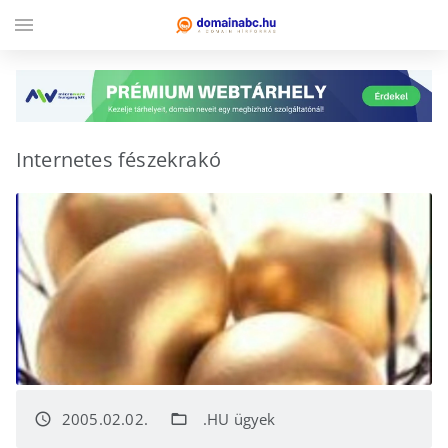
menu
Internetes fészekrakó
2005.02.02.
.HU ügyek
access_time
folder_open