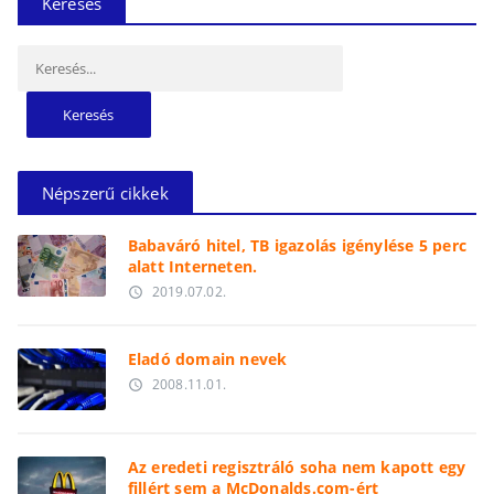
Keresés
Keresés:
Népszerű cikkek
Babaváró hitel, TB igazolás igénylése 5 perc
alatt Interneten.
2019.07.02.
access_time
Eladó domain nevek
2008.11.01.
access_time
Az eredeti regisztráló soha nem kapott egy
fillért sem a McDonalds.com-ért