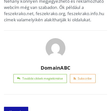
Néhány könnyen megjegyezhető és reklámozható
webcím még van szabadon. Ők például a
feszekrako.net, feszekrako.org, feszekrako.info.hu
címek valamelyikén alakíthatják ki oldalukat.
DomainABC
További cikkek megtekintése
Subscribe