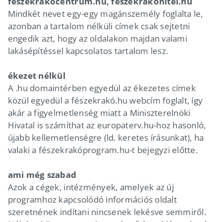
feszekrakocentrum.hu, feszekrakohitel.hu
Mindkét nevet egy-egy magánszemély foglalta le,
azonban a tartalom nélküli címek csak sejtetni
engedik azt, hogy az oldalakon majdan valami
lakásépítéssel kapcsolatos tartalom lesz.
ékezet nélkül
A .hu domaintérben egyedül az ékezetes címek
közül egyedül a fészekrakó.hu webcím foglalt, így
akár a figyelmetlenség miatt a Miniszterelnöki
Hivatal is számíthat az europaterv.hu-hoz hasonló,
újabb kellemetlenségre (ld. keretes írásunkat), ha
valaki a fészekrakóprogram.hu-t bejegyzi előtte.
ami még szabad
Azok a cégek, intézmények, amelyek az új
programhoz kapcsolódó információs oldalt
szeretnének indítani nincsenek lekésve semmiről.