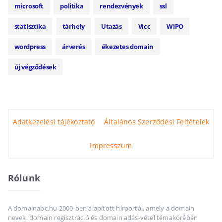
microsoft
politika
rendezvények
ssl
statisztika
tárhely
Utazás
Vicc
WIPO
wordpress
árverés
ékezetes domain
új végződések
Adatkezelési tájékoztató
Általános Szerződési Feltételek
Impresszum
Rólunk
A domainabc.hu 2000-ben alapított hírportál, amely a domain
nevek, domain regisztráció és domain adás-vétel témakörében