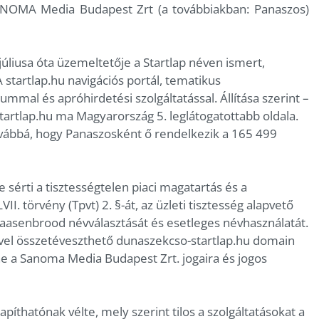
SANOMA Media Budapest Zrt (a továbbiakban: Panaszos)
úliusa óta üzemeltetője a Startlap néven ismert,
A startlap.hu navigációs portál, tematikus
mmal és apróhirdetési szolgáltatással. Állítása szerint –
tartlap.hu ma Magyarország 5. leglátogatottabb oldala.
vábbá, hogy Panaszosként ő rendelkezik a 165 499
 sérti a tisztességtelen piaci magatartás és a
II. törvény (Tpvt) 2. §-át, az üzleti tisztesség alapvető
asenbrood névválasztását és esetleges névhasználatát.
vvel összetéveszthető dunaszekcso-startlap.hu domain
ne a Sanoma Media Budapest Zrt. jogaira és jogos
píthatónak vélte, mely szerint tilos a szolgáltatásokat a