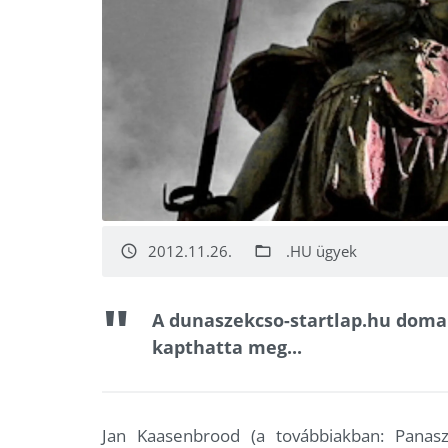
2012.11.26.
.HU ügyek
access_time
folder_open
A dunaszekcso-startlap.hu domai
kapthatta meg...
Jan Kaasenbrood (a továbbiakban: Panasz