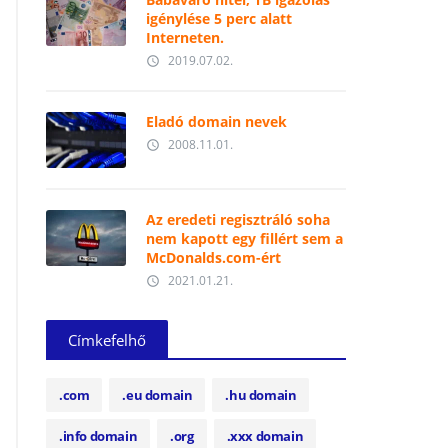
igénylése 5 perc alatt
Interneten.
2019.07.02.
access_time
Eladó domain nevek
2008.11.01.
access_time
Az eredeti regisztráló soha
nem kapott egy fillért sem a
McDonalds.com-ért
2021.01.21.
access_time
Címkefelhő
.com
.eu domain
.hu domain
.info domain
.org
.xxx domain