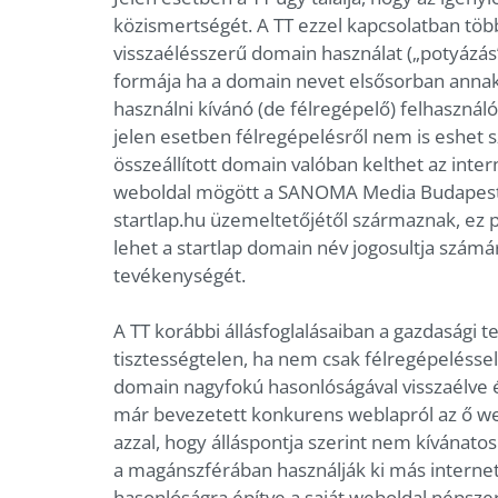
közismertségét. A TT ezzel kapcsolatban töb
visszaélésszerű domain használat („potyázás”
formája ha a domain nevet elsősorban annak
használni kívánó (de félregépelő) felhasználó
jelen esetben félregépelésről nem is eshet sz
összeállított domain valóban kelthet az inte
weboldal mögött a SANOMA Media Budapest Zrt
startlap.hu üzemeltetőjétől származnak, ez p
lehet a startlap domain név jogosultja számár
tevékenységét.
A TT korábbi állásfoglalásaiban a gazdasági 
tisztességtelen, ha nem csak félregépelésse
domain nagyfokú hasonlóságával visszaélve ér
már bevezetett konkurens weblapról az ő webs
azzal, hogy álláspontja szerint nem kívánatos
a magánszférában használják ki más internet
hasonlóságra építve a saját weboldal népszer