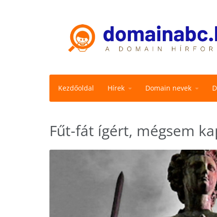
Kezdőoldal
Hírek
Domain nevek
D
Fűt-fát ígért, mégsem k