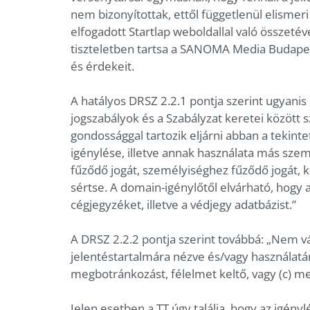
nem bizonyítottak, ettől függetlenül elismeri
elfogadott Startlap weboldallal való összetév
tiszteletben tartsa a SANOMA Media Budapest
és érdekeit.
A hatályos DRSZ 2.2.1 pontja szerint ugyanis
jogszabályok és a Szabályzat keretei között
gondossággal tartozik eljárni abban a tekinte
igénylése, illetve annak használata más szem
fűződő jogát, személyiséghez fűződő jogát, ke
sértse. A domain-igénylőtől elvárható, hogy 
cégjegyzéket, illetve a védjegy adatbázist.”
A DRSZ 2.2.2 pontja szerint továbbá: „Nem v
jelentéstartalmára nézve és/vagy használatár
megbotránkozást, félelmet keltő, vagy (c) m
Jelen esetben a TT úgy találja, hogy az igény