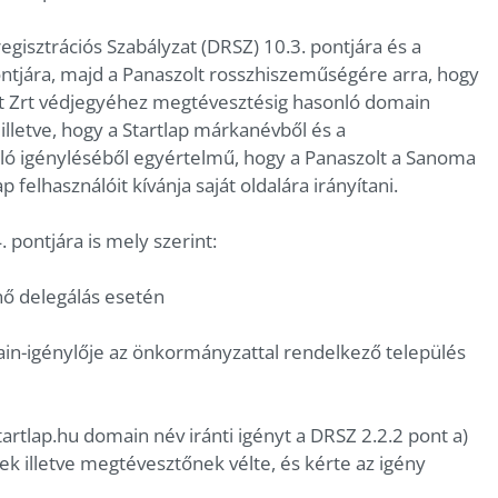
gisztrációs Szabályzat (DRSZ) 10.3. pontjára és a
ntjára, majd a Panaszolt rosszhiszeműségére arra, hogy
Zrt védjegyéhez megtévesztésig hasonló domain
 illetve, hogy a Startlap márkanévből és a
ó igényléséből egyértelmű, hogy a Panaszolt a Sanoma
 felhasználóit kívánja saját oldalára irányítani.
 pontjára is mely szerint:
nő delegálás esetén
ain-igénylője az önkormányzattal rendelkező település
rtlap.hu domain név iránti igényt a DRSZ 2.2.2 pont a)
ek illetve megtévesztőnek vélte, és kérte az igény