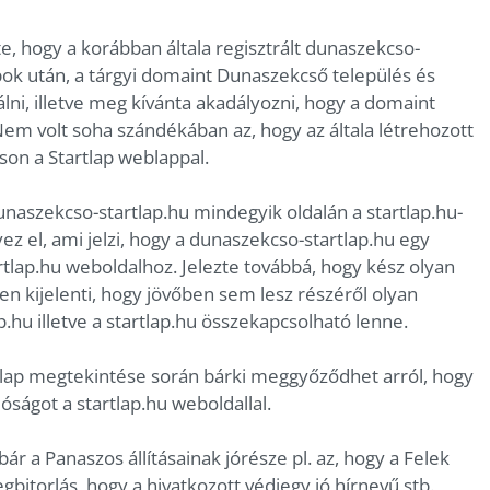
te, hogy a korábban általa regisztrált dunaszekcso-
pok után, a tárgyi domaint Dunaszekcső település és
ni, illetve meg kívánta akadályozni, hogy a domaint
em volt soha szándékában az, hogy az általa létrehozott
n a Startlap weblappal.
unaszekcso-startlap.hu mindegyik oldalán a startlap.hu-
yez el, ami jelzi, hogy a dunaszekcso-startlap.hu egy
ap.hu weboldalhoz. Jelezte továbbá, hogy kész olyan
en kijelenti, hogy jövőben sem lesz részéről olyan
.hu illetve a startlap.hu összekapcsolható lenne.
blap megtekintése során bárki meggyőződhet arról, hogy
ságot a startlap.hu weboldallal.
ár a Panaszos állításainak jórésze pl. az, hogy a Felek
gbitorlás, hogy a hivatkozott védjegy jó hírnevű stb.