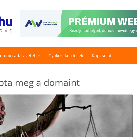
omain adás-vétel
Gyakori kérdések
Kapcsolat
apta meg a domaint