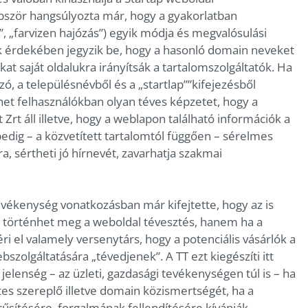
bször hangsúlyozta már, hogy a gyakorlatban
, „farvizen hajózás”) egyik módja és megvalósulási
 érdekében jegyzik be, hogy a hasonló domain neveket
kat saját oldalukra irányítsák a tartalomszolgáltatók. Ha
ó, a településnévből és a „startlap””kifejezésből
rnet felhasználókban olyan téves képzetet, hogy a
 áll illetve, hogy a weblapon található információk a
edig – a közvetített tartalomtól függően – sérelmes
a, sértheti jó hírnevét, zavarhatja szakmai
tevékenység vonatkozásban már kifejtette, hogy az is
l történhet meg a weboldal tévesztés, hanem ha a
i el valamely versenytárs, hogy a potenciális vásárlók a
zolgáltatására „tévedjenek”. A TT ezt kiegészíti itt
 jelenség – az üzleti, gazdasági tevékenységen túl is – ha
es szereplő illetve domain közismertségét, ha a
űsítésére, forgalmának fellendítésére kívánják