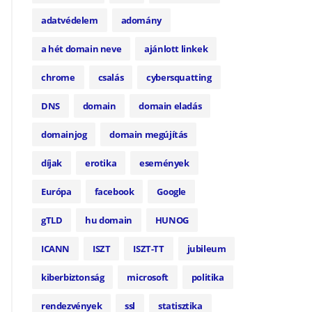
adatvédelem
adomány
a hét domain neve
ajánlott linkek
chrome
csalás
cybersquatting
DNS
domain
domain eladás
domainjog
domain megújítás
díjak
erotika
események
Európa
facebook
Google
gTLD
hu domain
HUNOG
ICANN
ISZT
ISZT-TT
jubileum
kiberbiztonság
microsoft
politika
rendezvények
ssl
statisztika