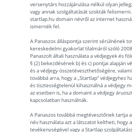
versenytárs hozzájárulása nélkül olyan jelleg
vagy annak szolgáltatását szokták felismerni
startlap.hu domain névről az internet használ
ismernék fel.
A Panaszos álláspontja szerint sérülnének t
kereskedelmi gyakorlat tilalmáról szóló 2008.
Panaszolt általi használata a védjegyek és föl
§ (2) bekezdésének b) és c) pontjai alapján v
és a védjegy összetéveszthetőségére, valamin
továbbá arra, hogy a „Startlap” védjegyhez h
és tisztességtelenül kihasználná a védjegy 
az esetben is, ha a domaint a védjegy áruosz
kapcsolatban használnák.
A Panaszos továbbá megtévesztőnek tartja a
név használata azt a látszatot keltheti, hog
tevékenységével vagy a Startlap szolgáltatáss