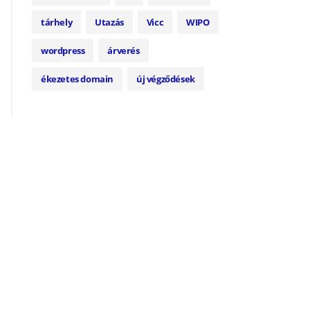
tárhely
Utazás
Vicc
WIPO
wordpress
árverés
ékezetes domain
új végződések