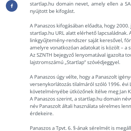
startlap.hu domain nevet, amely ellen a 
nyújtott be kifogást.
A Panaszos kifogásában előadta, hogy 2000. j
startlap.hu URL alatt elérhető lapcsaládnak. 
linkgyűjtemény-rendszer saját keresővel, fóru
amelyre vonatkozóan adatokat is közölt – a s
Az SZNTH bejegyző lenyomatával igazolta to
lajstromszámú „Startlap” szóvédjeggyel.
A Panaszos úgy vélte, hogy a Panaszolt igénye
versenykorlátozás tilalmáról szóló 1996. évi LV
követelményébe ütközőnek ítélve meg Jan Ka
A Panaszos szerint, a startlap.hu domain né
név Panaszolt általi használata sérelmes len
érdekeire.
Panaszos a Tpvt. 6. §-ának sérelmét is megálla