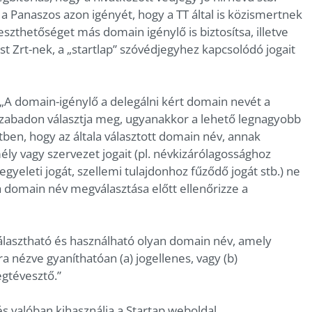
 a Panaszos azon igényét, hogy a TT által is közismertnek
eszthetőséget más domain igénylő is biztosítsa, illetve
 Zrt-nek, a „startlap” szóvédjegyhez kapcsolódó jogait
 „A domain-igénylő a delegálni kért domain nevét a
 szabadon választja meg, ugyanakkor a lehető legnagyobb
tben, hogy az általa választott domain név, annak
ély vagy szervezet jogait (pl. névkizárólagossághoz
gyeleti jogát, szellemi tulajdonhoz fűződő jogát stb.) ne
a domain név megválasztása előtt ellenőrizze a
álasztható és használható olyan domain név, amely
a nézve gyaníthatóan (a) jogellenes, vagy (b)
egtévesztő.”
lés valóban kihasználja a Startap weboldal