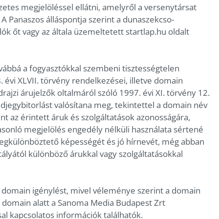
zetes megjelöléssel ellátni, amelyről a versenytársat
. A Panaszos álláspontja szerint a dunaszekcso-
ók őt vagy az általa üzemeltetett startlap.hu oldalt
ovábbá a fogyasztókkal szembeni tisztességtelen
 évi XLVII. törvény rendelkezései, illetve domain
drajzi árujelzők oltalmáról szóló 1997. évi XI. törvény 12.
édjegybitorlást valósítana meg, tekintettel a domain név
t az érintett áruk és szolgáltatások azonosságára,
asonló megjelölés engedély nélküli használata sértené
megkülönböztető képességét és jó hírnevét, még abban
tályától különböző árukkal vagy szolgáltatásokkal
 domain igénylést, mivel véleménye szerint a domain
y a domain alatt a Sanoma Media Budapest Zrt
al kapcsolatos információk találhatók.