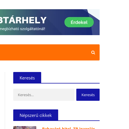
Keresés
Keresés:
Népszerű cikkek
Babaváró hitel, TB igazolás