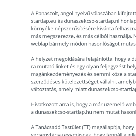
A Panaszolt, angol nyelvű válaszában kifejtet
startlap.eu és dunaszekcso-startlap.nl honla
környéke népszerűsítésére kívánta felhasznál
más megszerezze, és más célból használja. N
weblap bármely módon hasonlóságot mutasso
A helyzet megoldására felajánlotta, hogy a d
ra mutató linket és egy olyan feljegyzést hel
magánkezdeményezés és semmi köze a startl
szerződéses kötelezettséget vállalni, amelyb
változtatás, amely miatt dunaszekcso-startlap
Hivatkozott arra is, hogy a már üzemelő we
a dunaszekcso-startlap.hu nem mutat hasonló
A Tanácsadó Testület (TT) megállapítja, hogy b
versenytársai egymásnak, hogy fennáll a jelle