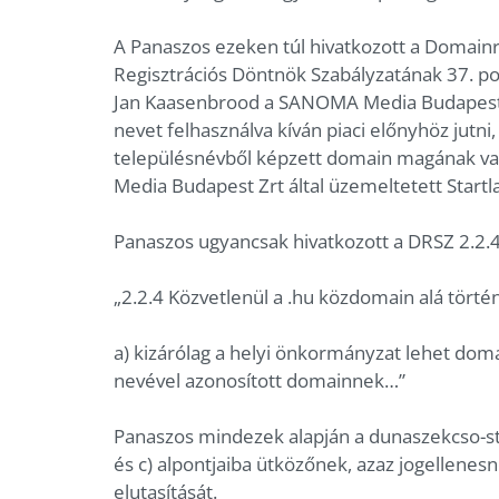
A Panaszos ezeken túl hivatkozott a Domainre
Regisztrációs Döntnök Szabályzatának 37. po
Jan Kaasenbrood a SANOMA Media Budapest 
nevet felhasználva kíván piaci előnyhöz jutni,
településnévből képzett domain magának val
Media Budapest Zrt által üzemeltetett Startlap
Panaszos ugyancsak hivatkozott a DRSZ 2.2.4.
„2.2.4 Közvetlenül a .hu közdomain alá törté
a) kizárólag a helyi önkormányzat lehet dom
nevével azonosított domainnek…”
Panaszos mindezek alapján a dunaszekcso-sta
és c) alpontjaiba ütközőnek, azaz jogellenesn
elutasítását.