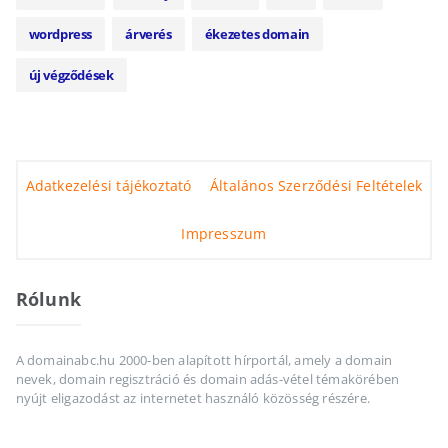
wordpress
árverés
ékezetes domain
új végződések
Adatkezelési tájékoztató
Általános Szerződési Feltételek
Impresszum
Rólunk
A domainabc.hu 2000-ben alapított hírportál, amely a domain
nevek, domain regisztráció és domain adás-vétel témakörében
nyújt eligazodást az internetet használó közösség részére.