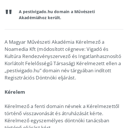
A pestivigado.hu domain a Művészeti
Akadémiához került.
A Magyar Művészeti Akadémia Kérelmező a
Noamedia Kft (módosított cégneve: Vigadó és
Kultúra Rendezvényszervező és Ingatlanhasznosító
Korlátolt Felelősségű Társaság) Kérelmezett ellen a
„pestivigado.hu” domain név tárgyában indított
Regisztrációs Döntnöki eljárást.
Kérelem
Kérelmező a fenti domain névnek a Kérelmezettől
történő visszavonását és átruházását kérte.
Kérelmező egyszemélyes döntnöki tanácsban
történő eljárást kért.