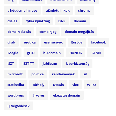
a hét domain neve
ajánlott linkek
chrome
csalás
cybersquatting
DNS
domain
domain eladás
domainjog
domain megújítás
díjak
erotika
események
Európa
facebook
Google
gTLD
hu domain
HUNOG
ICANN
ISZT
ISZT-TT
jubileum
kiberbiztonság
microsoft
politika
rendezvények
ssl
statisztika
tárhely
Utazás
Vicc
WIPO
wordpress
árverés
ékezetes domain
új végződések