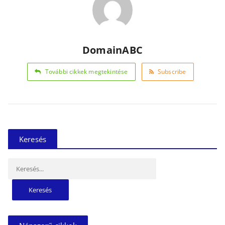
DomainABC
További cikkek megtekintése
Subscribe
Keresés
Keresés: