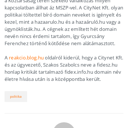
a Köztársaság téren székelő vállalkozás milyen
kapcsolatban állhat áz MSZP-vel. A CityNet Kft. olyan
politikai töltettel bíró domain neveket is igényelt és
kezel, mint a hazaarulo.hu és a hazaáruló.hu vagy a
ügynöklisták.hu. A cégnek az említett hét domain
nevén nincs érdemi tartalom, így Gyurcsány
Ferenchez történő kötődése nem alátámasztott.
A
reakcio.blog.hu
oldalról kiderül, hogy a Citynet Kft.
és az ügyvezető, Szakos Szabolcs neve a fidesz.hu
honlap kritikát tartalmazó fidex.info.hu domain név
életre hívása után is a középpontba került.
politika