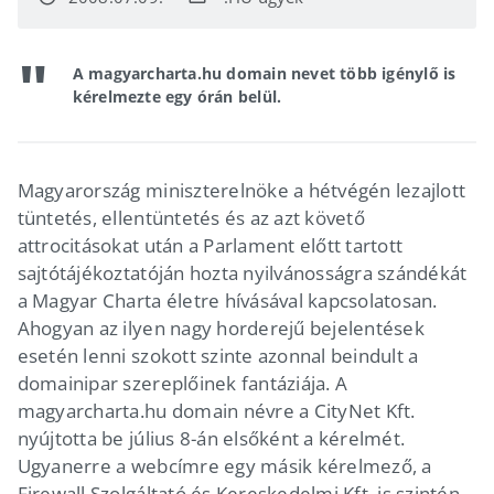
A magyarcharta.hu domain nevet több igénylő is
kérelmezte egy órán belül.
Magyarország miniszterelnöke a hétvégén lezajlott
tüntetés, ellentüntetés és az azt követő
attrocitásokat után a Parlament előtt tartott
sajtótájékoztatóján hozta nyilvánosságra szándékát
a Magyar Charta életre hívásával kapcsolatosan.
Ahogyan az ilyen nagy horderejű bejelentések
esetén lenni szokott szinte azonnal beindult a
domainipar szereplőinek fantáziája. A
magyarcharta.hu domain névre a CityNet Kft.
nyújtotta be július 8-án elsőként a kérelmét.
Ugyanerre a webcímre egy másik kérelmező, a
Firewall Szolgáltató és Kereskedelmi Kft. is szintén