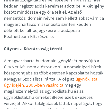
kedden regisztrációs kérelmet adott be. A két igény
között mindössze egy óra telt el. Az első
nemzetközi domain névre sem kellett sokat várni: a
magyarcharta.com azonosító szintén kedden
délelőtt került bejegyzésre a budapesti
Realnetteam Kft. részére.
Citynet a Köztársaság térről
A magyarcharta.hu domain igénylését benyújtó a
CityNet Kft. nem először kerül a domainipari hírek
középpontjába és több esetben kapcsolatba hozták
a Magyar Szocialista Párttal. A cég az
ügynöklista
ügy idején, 2005-ben vásárolta
meg egy
magánszemélytől az ugynoklista.hu és az
ugynoklistak.hu címeket illetve ezek ékezetes
verzióját. Akkor találgatások láttak napvilágot, hogy