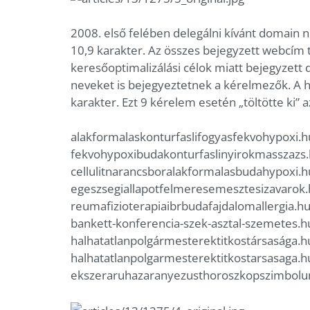
2008. első felében delegálni kívánt domain 
10,9 karakter. Az összes bejegyzett webcím 
keresőoptimalizálási célok miatt bejegyzet
neveket is bejegyeztetnek a kérelmezők. A 
karakter. Ezt 9 kérelem esetén „töltötte ki” a
alakformalaskonturfaslifogyasfekvohypoxi.h
fekvohypoxibudakonturfaslinyirokmasszazs
cellulitnarancsboralakformalasbudahypoxi.h
egeszsegiallapotfelmeresemesztesizavarok
reumafizioterapiaibrbudafajdalomallergia.h
bankett-konferencia-szek-asztal-szemetes.h
halhatatlanpolgármesterektitkostársasága.h
halhatatlanpolgarmesterektitkostarsasaga.h
ekszeraruhazaranyezusthoroszkopszimbol