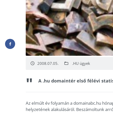
2008.07.05.
.HU ügyek
access_time
folder_open
A .hu domaintér első félévi stati
Az elmúlt év folyamán a domainabc.hu hónap
helyzetének alakulásáról. Beszámoltunk arról