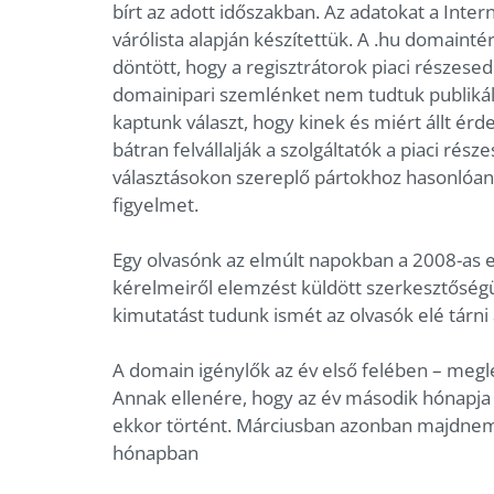
bírt az adott időszakban. Az adatokat a Intern
várólista alapján készítettük. A .hu domaint
döntött, hogy a regisztrátorok piaci részesed
domainipari szemlénket nem tudtuk publikál
kaptunk választ, hogy kinek és miért állt é
bátran felvállalják a szolgáltatók a piaci rés
választásokon szereplő pártokhoz hasonlóan –
figyelmet.
Egy olvasónk az elmúlt napokban a 2008-as e
kérelmeiről elemzést küldött szerkesztősé
kimutatást tudunk ismét az olvasók elé tárni
A domain igénylők az év első felében – megl
Annak ellenére, hogy az év második hónapja 
ekkor történt. Márciusban azonban majdnem c
hónapban