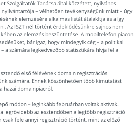
et Szolgáltatók Tanácsa által közzétett, nyilvános
ér nyilvántartója – vélhetően tevékenységünk miatt – úgy
ésének elemzésére alkalmas listát átalakítja és a így
ni. Az ISZT-nél történt érdeklődésünkre sajnos nem
rdekében az elemzés beszüntetése. A mobiltelefon piacon
zesedésüket, bár igaz, hogy mindegyik cég – a politikai
 a számára legkedvezőbb statisztikára hívja fel a
sztendő első félévének domain regisztrációs
günk számára. Ennek köszönhetően több kimutatást
 a hazai domainpiacról.
epő módon – leginkább februárban voltak aktívak.
a legrövidebb az esztendőben a legtöbb regisztráció
sak fele annyi regisztráció történt, mint az előző