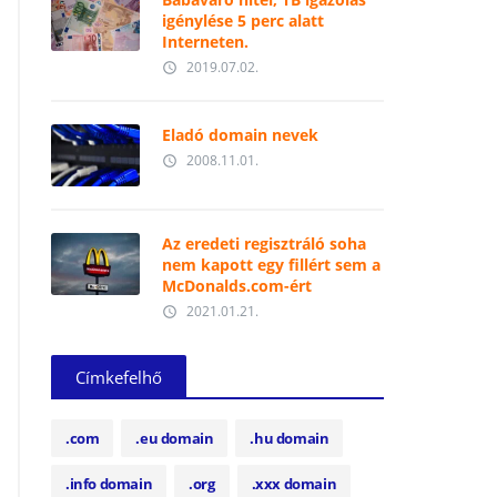
igénylése 5 perc alatt
Interneten.
2019.07.02.
access_time
Eladó domain nevek
2008.11.01.
access_time
Az eredeti regisztráló soha
nem kapott egy fillért sem a
McDonalds.com-ért
2021.01.21.
access_time
Címkefelhő
.com
.eu domain
.hu domain
.info domain
.org
.xxx domain