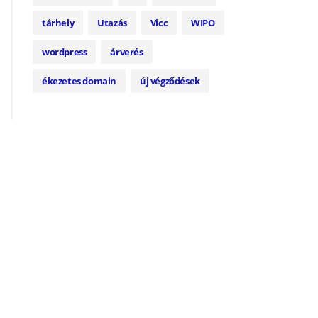
tárhely
Utazás
Vicc
WIPO
wordpress
árverés
ékezetes domain
új végződések