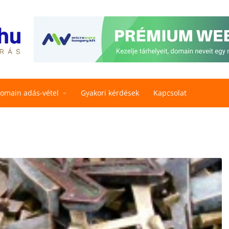
omain adás-vétel
Gyakori kérdések
Kapcsolat