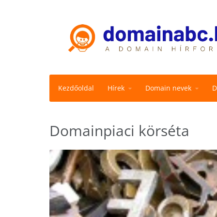
Kezdőoldal
Hírek
Domain nevek
D
Domainpiaci körséta