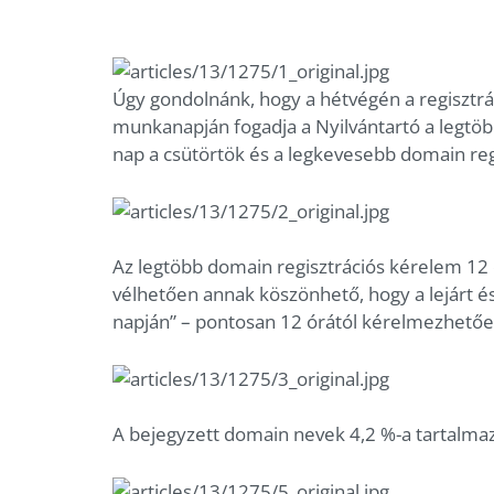
Úgy gondolnánk, hogy a hétvégén a regisztrá
munkanapján fogadja a Nyilvántartó a legtöb
nap a csütörtök és a legkevesebb domain reg
Az legtöbb domain regisztrációs kérelem 12 ó
vélhetően annak köszönhető, hogy a lejárt és
napján” – pontosan 12 órától kérelmezhető
A bejegyzett domain nevek 4,2 %-a tartalmaz spe