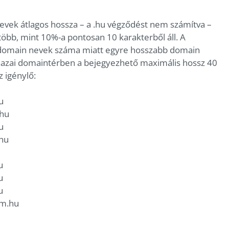
nevek átlagos hossza – a .hu végződést nem számítva –
több, mint 10%-a pontosan 10 karakterből áll. A
t domain nevek száma miatt egyre hosszabb domain
hazai domaintérben a bejegyezhető maximális hossz 40
z igénylő:
u
.hu
u
.hu
u
u
u
u
um.hu