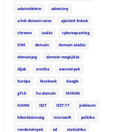
adatvédelem
adomány
a hét domain neve
ajánlott linkek
chrome
csalás
cybersquatting
DNS
domain
domain eladás
domainjog
domain megújítás
díjak
erotika
események
Európa
facebook
Google
gTLD
hu domain
HUNOG
ICANN
ISZT
ISZT-TT
jubileum
kiberbiztonság
microsoft
politika
rendezvények
ssl
statisztika