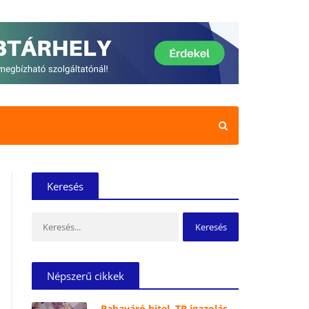
Keresés
Keresés:
Népszerű cikkek
Babaváró hitel, TB igazolás