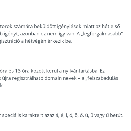
torok számára beküldött igénylések miatt az hét első
b igényt, azonban ez nem így van. A „legforgalmasabb”
isztráció a hétvégén érkezik be.
ra és 13 óra között kerül a nyilvántartásba. Ez
 újra regisztrálható domain nevek – a „felszabadulás
ek
ciális karaktert azaz á, é, í, ó, ö, ő, ú, ü vagy ű betűt.