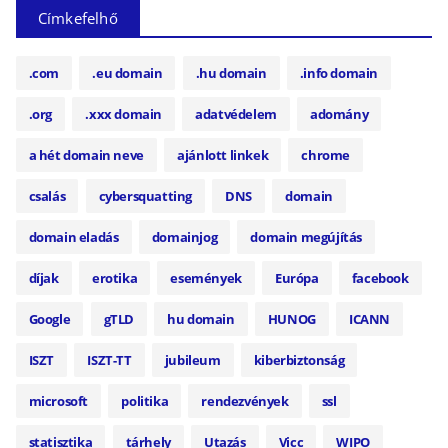
Címkefelhő
.com
.eu domain
.hu domain
.info domain
.org
.xxx domain
adatvédelem
adomány
a hét domain neve
ajánlott linkek
chrome
csalás
cybersquatting
DNS
domain
domain eladás
domainjog
domain megújítás
díjak
erotika
események
Európa
facebook
Google
gTLD
hu domain
HUNOG
ICANN
ISZT
ISZT-TT
jubileum
kiberbiztonság
microsoft
politika
rendezvények
ssl
statisztika
tárhely
Utazás
Vicc
WIPO