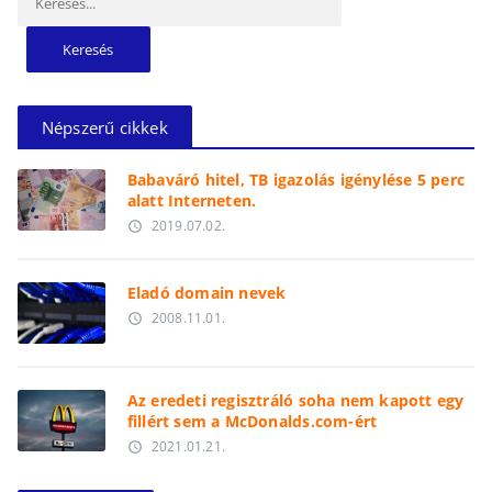
Népszerű cikkek
Babaváró hitel, TB igazolás igénylése 5 perc
alatt Interneten.
2019.07.02.
access_time
Eladó domain nevek
2008.11.01.
access_time
Az eredeti regisztráló soha nem kapott egy
fillért sem a McDonalds.com-ért
2021.01.21.
access_time