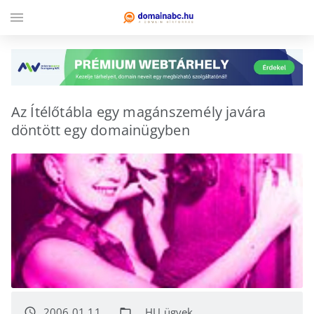
menu
Az Ítélőtábla egy magánszemély javára
döntött egy domainügyben
2006.01.11.
.HU ügyek
access_time
folder_open