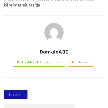
kérelmét elutasítja
DomainABC
További cikkek megtekintése
Subscribe
Keresés
Keresés: