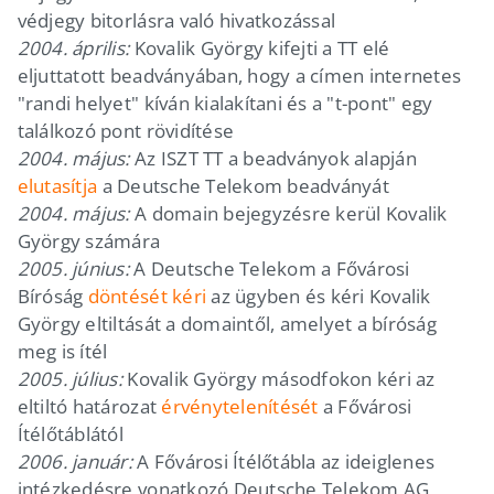
védjegy bitorlásra való hivatkozással
2004. április:
Kovalik György kifejti a TT elé
eljuttatott beadványában, hogy a címen internetes
"randi helyet" kíván kialakítani és a "t-pont" egy
találkozó pont rövidítése
2004. május:
Az ISZT TT a beadványok alapján
elutasítja
a Deutsche Telekom beadványát
2004. május:
A domain bejegyzésre kerül Kovalik
György számára
2005. június:
A Deutsche Telekom a Fővárosi
Bíróság
döntését kéri
az ügyben és kéri Kovalik
György eltiltását a domaintől, amelyet a bíróság
meg is ítél
2005. július:
Kovalik György másodfokon kéri az
eltiltó határozat
érvénytelenítését
a Fővárosi
Ítélőtáblától
2006. január:
A Fővárosi Ítélőtábla az ideiglenes
intézkedésre vonatkozó Deutsche Telekom AG