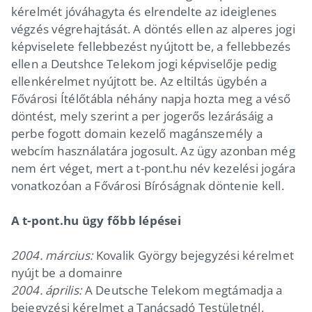
kérelmét jóváhagyta és elrendelte az ideiglenes
végzés végrehajtását. A döntés ellen az alperes jogi
képviselete fellebbezést nyújtott be, a fellebbezés
ellen a Deutshce Telekom jogi képviselője pedig
ellenkérelmet nyújtott be. Az eltiltás ügybén a
Fővárosi Ítélőtábla néhány napja hozta meg a véső
döntést, mely szerint a per jogerős lezárásáig a
perbe fogott domain kezelő magánszemély a
webcím használatára jogosult. Az ügy azonban még
nem ért véget, mert a t-pont.hu név kezelési jogára
vonatkozóan a Fővárosi Bíróságnak döntenie kell.
A t-pont.hu ügy főbb lépései
2004. március:
Kovalik György bejegyzési kérelmet
nyújt be a domainre
2004. április:
A Deutsche Telekom megtámadja a
bejegyzési kérelmet a Tanácsadó Testületnél,