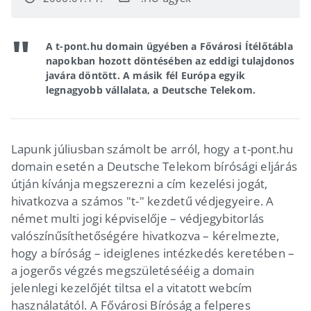
A t-pont.hu domain ügyében a Fővárosi Ítélőtábla
napokban hozott döntésében az eddigi tulajdonos
javára döntött. A másik fél Európa egyik
legnagyobb vállalata, a Deutsche Telekom.
Lapunk júliusban számolt be arról, hogy a t-pont.hu
domain esetén a Deutsche Telekom bírósági eljárás
útján kívánja megszerezni a cím kezelési jogát,
hivatkozva a számos "t-" kezdetű védjegyeire. A
német multi jogi képviselője – védjegybitorlás
valószínűsíthetőségére hivatkozva – kérelmezte,
hogy a bíróság – ideiglenes intézkedés keretében –
a jogerős végzés megszületésééig a domain
jelenlegi kezelőjét tiltsa el a vitatott webcím
használatától. A Fővárosi Bíróság a felperes