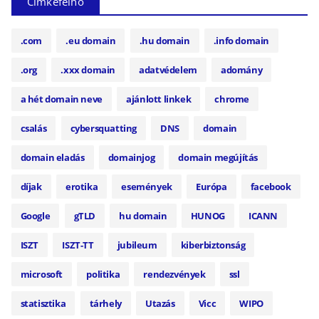
Címkefelhő
.com
.eu domain
.hu domain
.info domain
.org
.xxx domain
adatvédelem
adomány
a hét domain neve
ajánlott linkek
chrome
csalás
cybersquatting
DNS
domain
domain eladás
domainjog
domain megújítás
díjak
erotika
események
Európa
facebook
Google
gTLD
hu domain
HUNOG
ICANN
ISZT
ISZT-TT
jubileum
kiberbiztonság
microsoft
politika
rendezvények
ssl
statisztika
tárhely
Utazás
Vicc
WIPO