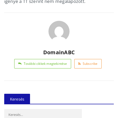
igénye a TT szerint nem megalapozott.
DomainABC
További cikkek megtekintése
Subscribe
Keresés
Keresés: