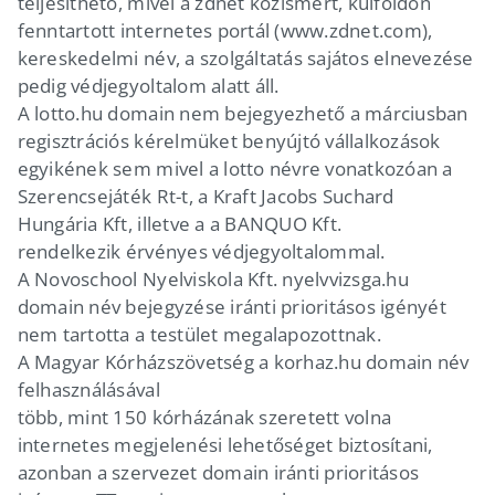
teljesíthető, mivel a zdnet közismert, külföldön
fenntartott internetes portál (www.zdnet.com),
kereskedelmi név, a szolgáltatás sajátos elnevezése
pedig védjegyoltalom alatt áll.
A lotto.hu domain nem bejegyezhető a márciusban
regisztrációs kérelmüket benyújtó vállalkozások
egyikének sem mivel a lotto névre vonatkozóan a
Szerencsejáték Rt-t, a Kraft Jacobs Suchard
Hungária Kft, illetve a a BANQUO Kft.
rendelkezik érvényes védjegyoltalommal.
A Novoschool Nyelviskola Kft. nyelvvizsga.hu
domain név bejegyzése iránti prioritásos igényét
nem tartotta a testület megalapozottnak.
A Magyar Kórházszövetség a korhaz.hu domain név
felhasználásával
több, mint 150 kórházának szeretett volna
internetes megjelenési lehetőséget biztosítani,
azonban a szervezet domain iránti prioritásos