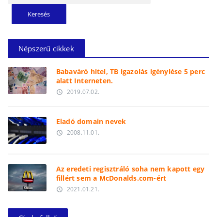
Népszerű cikkek
Babaváró hitel, TB igazolás igénylése 5 perc
alatt Interneten.
2019.07.02.
access_time
Eladó domain nevek
2008.11.01.
access_time
Az eredeti regisztráló soha nem kapott egy
fillért sem a McDonalds.com-ért
2021.01.21.
access_time