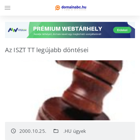
menu
Az ISZT TT legújabb döntései
2000.10.25.
.HU ügyek
access_time
folder_open