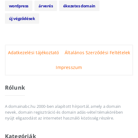
wordpress
árverés
ékezetes domain
új végződések
Adatkezelési tájékoztató
Általános Szerződési Feltételek
Impresszum
Rólunk
A domainabc.hu 2000-ben alapított hírportál, amely a domain
nevek, domain regisztráció és domain adás-vétel témakörében
nyújt eligazodást az internetet használó közösség részére.
Kategóriák