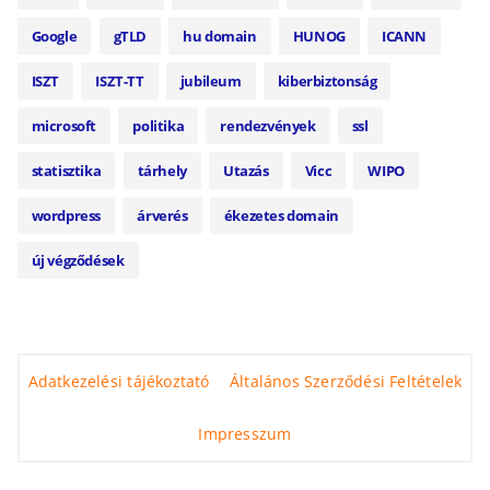
Google
gTLD
hu domain
HUNOG
ICANN
ISZT
ISZT-TT
jubileum
kiberbiztonság
microsoft
politika
rendezvények
ssl
statisztika
tárhely
Utazás
Vicc
WIPO
wordpress
árverés
ékezetes domain
új végződések
Adatkezelési tájékoztató
Általános Szerződési Feltételek
Impresszum