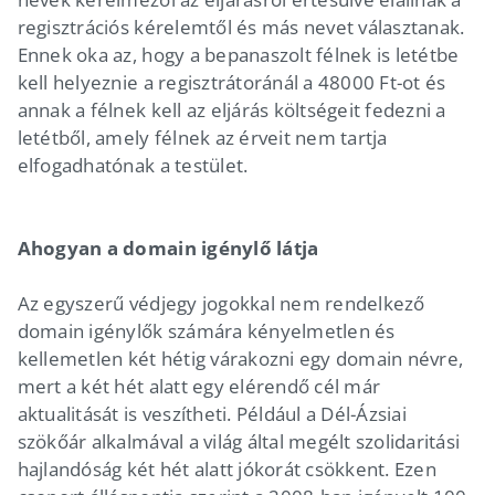
regisztrációs kérelemtől és más nevet választanak.
Ennek oka az, hogy a bepanaszolt félnek is letétbe
kell helyeznie a regisztrátoránál a 48000 Ft-ot és
annak a félnek kell az eljárás költségeit fedezni a
letétből, amely félnek az érveit nem tartja
elfogadhatónak a testület.
Ahogyan a domain igénylő látja
Az egyszerű védjegy jogokkal nem rendelkező
domain igénylők számára kényelmetlen és
kellemetlen két hétig várakozni egy domain névre,
mert a két hét alatt egy elérendő cél már
aktualitását is veszítheti. Például a Dél-Ázsiai
szökőár alkalmával a világ által megélt szolidaritási
hajlandóság két hét alatt jókorát csökkent. Ezen