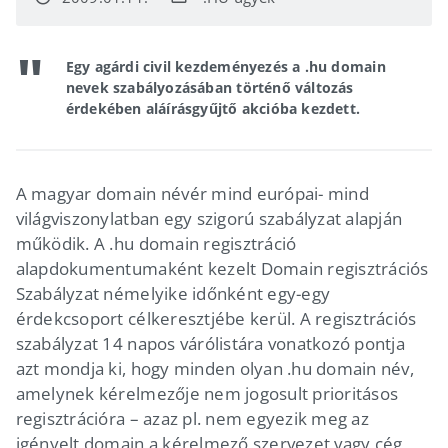
Egy agárdi civil kezdeményezés a .hu domain
nevek szabályozásában történő változás
érdekében aláírásgyűjtő akcióba kezdett.
A magyar domain névér mind európai- mind
világviszonylatban egy szigorú szabályzat alapján
működik. A .hu domain regisztráció
alapdokumentumaként kezelt Domain regisztrációs
Szabályzat némelyike időnként egy-egy
érdekcsoport célkeresztjébe kerül. A regisztrációs
szabályzat 14 napos várólistára vonatkozó pontja
azt mondja ki, hogy minden olyan .hu domain név,
amelynek kérelmezője nem jogosult prioritásos
regisztrációra – azaz pl. nem egyezik meg az
igényelt domain a kérelmező szervezet vagy cég