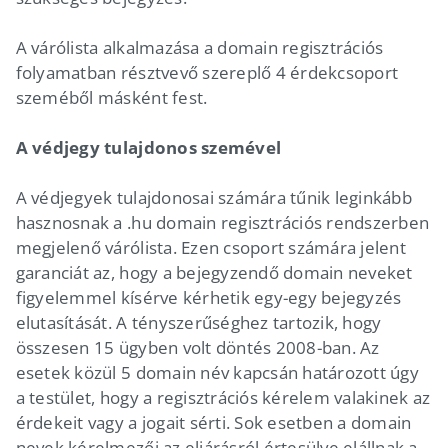
A várólista alkalmazása a domain regisztrációs
folyamatban résztvevő szereplő 4 érdekcsoport
szeméből másként fest.
A védjegy tulajdonos szemével
A védjegyek tulajdonosai számára tűnik leginkább
hasznosnak a .hu domain regisztrációs rendszerben
megjelenő várólista. Ezen csoport számára jelent
garanciát az, hogy a bejegyzendő domain neveket
figyelemmel kísérve kérhetik egy-egy bejegyzés
elutasítását. A tényszerűséghez tartozik, hogy
összesen 15 ügyben volt döntés 2008-ban. Az
esetek közül 5 domain név kapcsán határozott úgy
a testület, hogy a regisztrációs kérelem valakinek az
érdekeit vagy a jogait sérti. Sok esetben a domain
nevek kérelmezői az eljárásról értesülve elállnak a