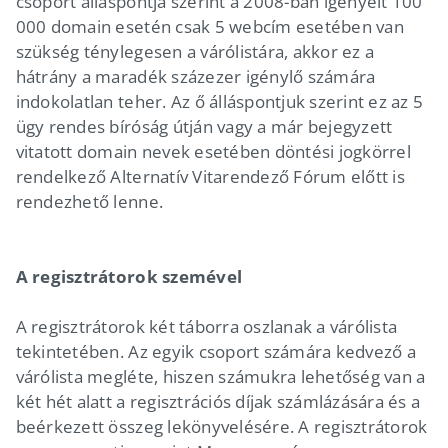
csoport álláspontja szerint a 2008-ban igényelt 100
000 domain esetén csak 5 webcím esetében van
szükség ténylegesen a várólistára, akkor ez a
hátrány a maradék százezer igénylő számára
indokolatlan teher. Az ő álláspontjuk szerint ez az 5
ügy rendes bíróság útján vagy a már bejegyzett
vitatott domain nevek esetében döntési jogkörrel
rendelkező Alternatív Vitarendező Fórum előtt is
rendezhető lenne.
A regisztrátorok szemével
A regisztrátorok két táborra oszlanak a várólista
tekintetében. Az egyik csoport számára kedvező a
várólista megléte, hiszen számukra lehetőség van a
két hét alatt a regisztrációs díjak számlázására és a
beérkezett összeg lekönyvelésére. A regisztrátorok