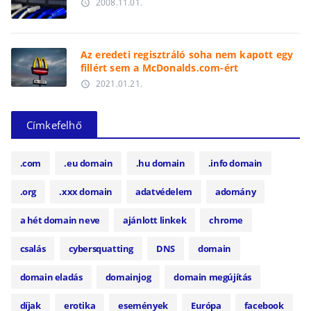
2008.11.01.
access_time
Az eredeti regisztráló soha nem kapott egy
fillért sem a McDonalds.com-ért
2021.01.21.
access_time
Címkefelhő
.com
.eu domain
.hu domain
.info domain
.org
.xxx domain
adatvédelem
adomány
a hét domain neve
ajánlott linkek
chrome
csalás
cybersquatting
DNS
domain
domain eladás
domainjog
domain megújítás
díjak
erotika
események
Európa
facebook