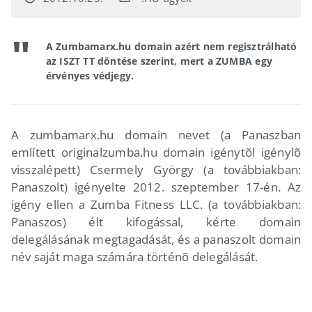
A Zumbamarx.hu domain azért nem regisztrálható
az ISZT TT döntése szerint, mert a ZUMBA egy
érvényes védjegy.
A zumbamarx.hu domain nevet (a Panaszban
említett originalzumba.hu domain igénytõl igénylõ
visszalépett) Csermely György
(a továbbiakban:
Panaszolt) igényelte 2012. szeptember 17-én. Az
igény ellen a Zumba Fitness LLC. (a továbbiakban:
Panaszos) élt kifogással, kérte domain
delegálásának megtagadását, és a panaszolt domain
név saját maga számára történõ delegálását.