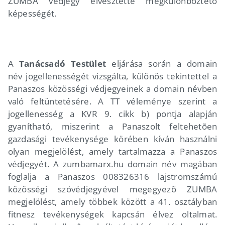
ZUMBA védjegy elvesztette megkülönböztetõ
képességét.
A
Tanácsadó Testület
eljárása során a domain
név jogellenességét vizsgálta, különös tekintettel a
Panaszos közösségi védjegyeinek a domain névben
való feltüntetésére. A TT véleménye szerint a
jogellenesség a KVR 9. cikk b) pontja alapján
gyanítható, miszerint a Panaszolt feltehetõen
gazdasági tevékenysége körében kíván használni
olyan megjelölést, amely tartalmazza a Panaszos
védjegyét. A zumbamarx.hu domain név magában
foglalja a Panaszos 008326316 lajstromszámú
közösségi szóvédjegyével megegyezõ ZUMBA
megjelölést, amely többek között a 41. osztályban
fitnesz tevékenységek kapcsán élvez oltalmat.