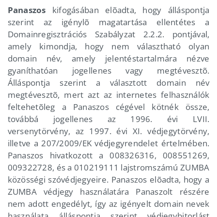
Panaszos
kifogásában elõadta, hogy álláspontja
szerint az igénylõ magatartása ellentétes a
Domainregisztrációs Szabályzat 2.2.2. pontjával,
amely kimondja, hogy nem választható olyan
domain név, amely jelentéstartalmára nézve
gyaníthatóan jogellenes vagy megtévesztõ.
Álláspontja szerint a választott domain név
megtévesztõ, mert azt az internetes felhasználók
feltehetõleg a Panaszos cégével kötnék össze,
továbbá jogellenes az 1996. évi LVII.
versenytörvény, az 1997. évi XI. védjegytörvény,
illetve a 207/2009/EK védjegyrendelet értelmében.
Panaszos hivatkozott a 008326316, 008551269,
009322728, és a 010219111 lajstromszámú ZUMBA
közösségi szóvédjegyeire. Panaszos elõadta, hogy a
ZUMBA védjegy használatára Panaszolt részére
nem adott engedélyt, így az igényelt domain nevek
használata álláspontja szerint védjegybitorlást