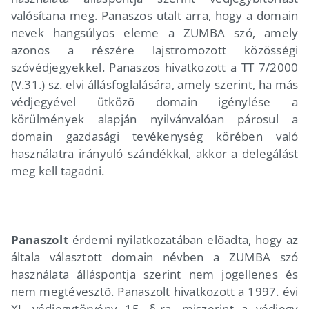
valósítana meg. Panaszos utalt arra, hogy a domain
nevek hangsúlyos eleme a ZUMBA szó, amely
azonos a részére lajstromozott közösségi
szóvédjegyekkel. Panaszos hivatkozott a TT 7/2000
(V.31.) sz. elvi állásfoglalására, amely szerint, ha más
védjegyével ütközõ domain igénylése a
körülmények alapján nyilvánvalóan párosul a
domain gazdasági tevékenység körében való
használatra irányuló szándékkal, akkor a delegálást
meg kell tagadni.
Panaszolt
érdemi nyilatkozatában elõadta, hogy az
általa választott domain névben a ZUMBA szó
használata álláspontja szerint nem jogellenes és
nem megtévesztõ. Panaszolt hivatkozott a 1997. évi
XI. védjegytörvény 15. §-ra, miszerint a védjegy