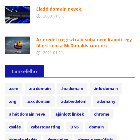
Eladó domain nevek
2008.11.01.
access_time
Az eredeti regisztráló soha nem kapott egy
fillért sem a McDonalds.com-ért
2021.01.21.
access_time
Címkefelhő
.com
.eu domain
.hu domain
.info domain
.org
.xxx domain
adatvédelem
adomány
a hét domain neve
ajánlott linkek
chrome
csalás
cybersquatting
DNS
domain
domain eladás
domainjog
domain megújítás