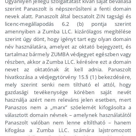
Ugyanilyen jellegû szolgáltatást kíván saját bevallása
szerint Panaszolt is népszerûsíteni a fenti domain
nevek alatt. Panaszolt által becsatolt ZIN tagsági és
licenc-megállapodás 6.2 (b) pontja szerint
amennyiben a Zumba LLC. kizárólagos megítélése
szerint úgy dönt, hogy igényt tart egy olyan domain
név használatára, amelyet az oktató bejegyzett, és
tartalmaz bármely ZUMBA védjegyet egészben vagy
részben, akkor a Zumba LLC. kérésére ezt a domain
nevet az oktatónak át kell adnia. Panaszolt
hivatkozása a védjegytörvény 15.§ (1) bekezdésére,
mely szerint senki nem tiltható el attól, hogy
gazdasági tevékenysége körében saját nevét
használja azért nem releváns jelen esetben, mert
Panaszos nem a „marx” szóelemét kifogásolta a
választott domain névnek – amelynek használatától
Panaszolt valóban nem lenne eltiltható – hanem
kifogása a Zumba LLC. számára lajstromozott