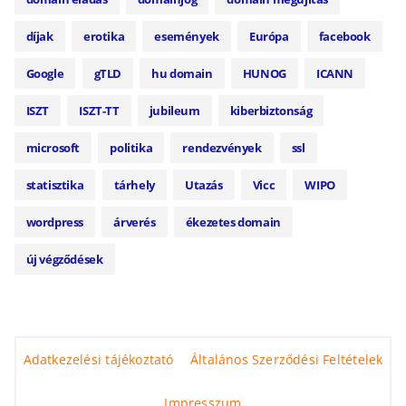
díjak
erotika
események
Európa
facebook
Google
gTLD
hu domain
HUNOG
ICANN
ISZT
ISZT-TT
jubileum
kiberbiztonság
microsoft
politika
rendezvények
ssl
statisztika
tárhely
Utazás
Vicc
WIPO
wordpress
árverés
ékezetes domain
új végződések
Adatkezelési tájékoztató
Általános Szerződési Feltételek
Impresszum