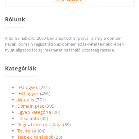
Rólunk
A domainabc.hu 2000-ben alapított hírportál, amely a domain
nevek, domain regisztráció és domain adás-vétel témakörében
nyújt eligazodást az internetet használó közösség részére.
Kategóriák
.EU ügyek
(251)
.HU ügyek
(456)
Aktuális
(771)
Domain piac
(395)
Egyéb kategória
(20)
Linkajánló
(42)
Regisztrátorok világa
(39)
Technika
(84)
Tippek, tanácsok
(28)