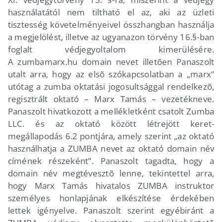
használatától nem tiltható el az, aki az üzleti
tisztesség követelményeivel összhangban használja
a megjelölést, illetve az ugyanazon törvény 16.§-ban
foglalt védjegyoltalom kimerülésére.
A zumbamarx.hu domain nevet illetõen Panaszolt
utalt arra, hogy az elsõ szókapcsolatban a „marx”
utótag a zumba oktatási jogosultsággal rendelkezõ,
regisztrált oktató – Marx Tamás – vezetékneve.
Panaszolt hivatkozott a mellékletként csatolt Zumba
LLC. és az oktató között létrejött keret-
megállapodás 6.2 pontjára, amely szerint „az oktató
használhatja a ZUMBA nevet az oktató domain név
címének részeként”. Panaszolt tagadta, hogy a
domain név megtévesztõ lenne, tekintettel arra,
hogy Marx Tamás hivatalos ZUMBA instruktor
személyes honlapjának elkészítése érdekében
lettek igényelve. Panaszolt szerint egyébiránt a