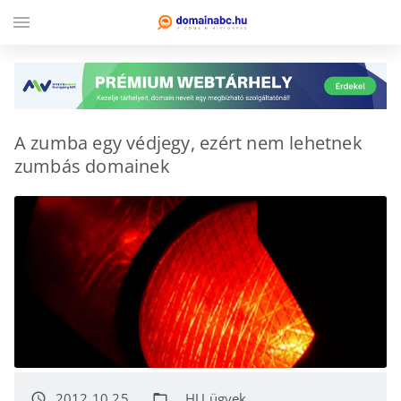
menu
A zumba egy védjegy, ezért nem lehetnek
zumbás domainek
2012.10.25.
.HU ügyek
access_time
folder_open