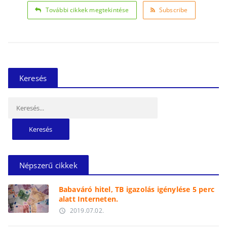
További cikkek megtekintése
Subscribe
Keresés
Keresés:
Népszerű cikkek
Babaváró hitel, TB igazolás igénylése 5 perc
alatt Interneten.
2019.07.02.
access_time