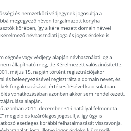
sségi és nemzetközi védjegynek jogosultja a
ábbá megegyező néven forgalmazott konyha-
yasztók körében, így a kérelmezett domain névvel
érelmező névhasználati joga és jogos érdeke is
cégnév vagy védjegy alapján névhasználati jog a
em állapítható meg, de Kérelmezett valószínűsítette,
1. május 15. napján történt regisztrációjakor
al és beleegyezésével regisztrálta a domain nevet, és
kek forgalmazásával, értékesítésével kapcsolatban.
elölés vonatkozásában azonban akkor sem rendelkezett,
zájárulása alapján.
ző azonban 2011. december 31-i hatállyal felmondta.
 megjelölés kizárólagos jogosultja, így úgy is
atkozó esetleges korábbi felhatalmazását visszavonja.
vhasználati joga, illetve jogos érdeke kiüresedik.