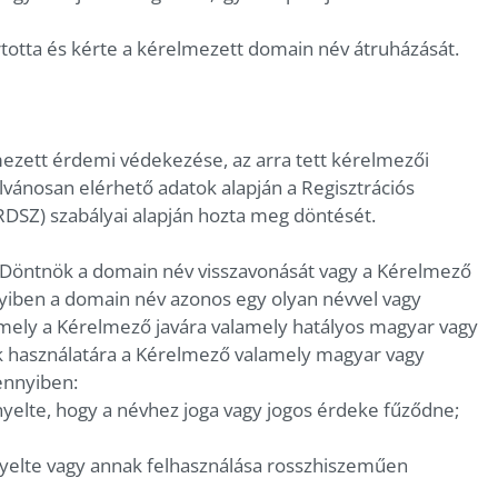
rtotta és kérte a kérelmezett domain név átruházását.
ezett érdemi védekezése, az arra tett kérelmezői
ilvánosan elérhető adatok alapján a Regisztrációs
RDSZ) szabályai alapján hozta meg döntését.
ós Döntnök a domain név visszavonását vagy a Kérelmező
nyiben a domain név azonos egy olyan névvel vagy
mely a Kérelmező javára valamely hatályos magyar vagy
ek használatára a Kérelmező valamely magyar vagy
ennyiben:
nyelte, hogy a névhez joga vagy jogos érdeke fűződne;
yelte vagy annak felhasználása rosszhiszeműen