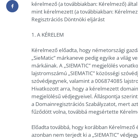
kérelmező (a továbbiakban: Kérelmező) által a
mint kérelmezett (a továbbiakban: Kérelmezet
Regisztrációs Döntnöki eljárást
1. A KÉRELEM
Kérelmező előadta, hogy németországi gazda
„SieMatic” márkaneve pedig egyike a világ 
márkáinak. A „SIEMATIC” megjelölés vonatko
lajstromszámú „SIEMATIC” közösségi szóvéd
szóvédjegynek, valamint a 006874085 lajstr
Hivatkozott arra, hogy a kérelmezett domai
megjelölésű védjegyeivel. Álláspontja szeri
a Domainregisztrációs Szabályzatot, mert azt
fűződött volna, továbbá megsértette Kérelme
Előadta továbbá, hogy korábban Kérelmező é
azonban nem terjedt ki a „SIEMATIC” védjegy