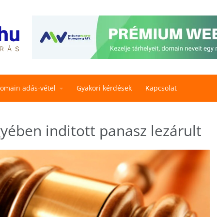
omain adás-vétel
Gyakori kérdések
Kapcsolat
ében inditott panasz lezárult