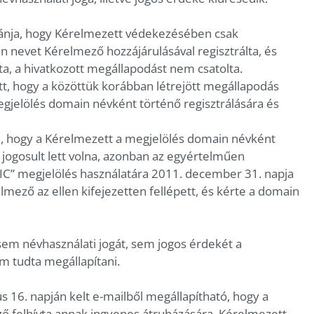
ánja, hogy Kérelmezett védekezésében csak
n nevet Kérelmező hozzájárulásával regisztrálta, és
, a hivatkozott megállapodást nem csatolta.
tt, hogy a közöttük korábban létrejött megállapodás
gjelölés domain névként történő regisztrálására és
i, hogy a Kérelmezett a megjelölés domain névként
 jogosult lett volna, azonban az egyértelműen
IC” megjelölés használatára 2011. december 31. napja
ező az ellen kifejezetten fellépett, és kérte a domain
m névhasználati jogát, sem jogos érdekét a
 tudta megállapítani.
s 16. napján kelt e-mailből megállapítható, hogy a
 felhívta annak ingyenes átruházására, Kérelmezett