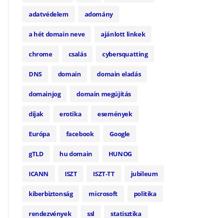
adatvédelem
adomány
a hét domain neve
ajánlott linkek
chrome
csalás
cybersquatting
DNS
domain
domain eladás
domainjog
domain megújítás
díjak
erotika
események
Európa
facebook
Google
gTLD
hu domain
HUNOG
ICANN
ISZT
ISZT-TT
jubileum
kiberbiztonság
microsoft
politika
rendezvények
ssl
statisztika