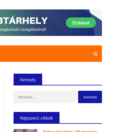
Keresés
Keresés:
Népszerű cikkek
Babaváró hitel, TB igazolás