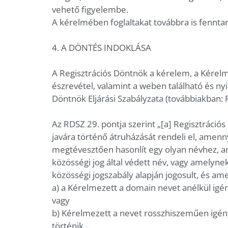
vehető figyelembe.
A kérelmében foglaltakat továbbra is fennta
4. A DÖNTÉS INDOKLÁSA
A Regisztrációs Döntnök a kérelem, a Kérelm
észrevétel, valamint a weben található és ny
Döntnök Eljárási Szabályzata (továbbiakban: 
Az RDSZ 29. pontja szerint „[a] Regisztráci
javára történő átruházását rendeli el, amen
megtévesztően hasonlít egy olyan névhez, a
közösségi jog által védett név, vagy amelyn
közösségi jogszabály alapján jogosult, és am
a) a Kérelmezett a domain nevet anélkül igé
vagy
b) Kérelmezett a nevet rosszhiszeműen igén
történik.