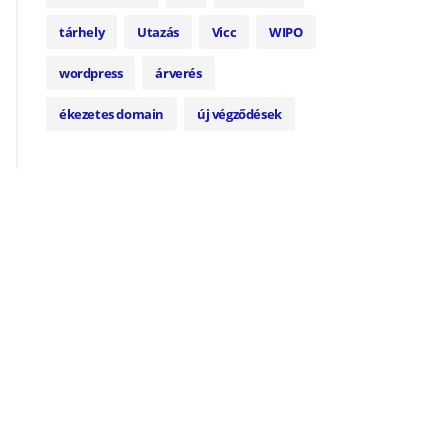
tárhely
Utazás
Vicc
WIPO
wordpress
árverés
ékezetes domain
új végződések