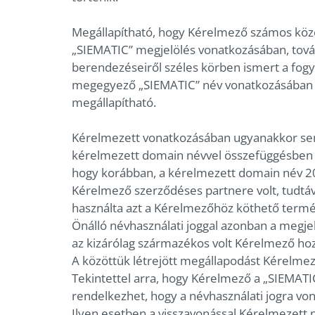
Megállapítható, hogy Kérelmező számos közö
„SIEMATIC” megjelölés vonatkozásában, tov
berendezéseiről széles körben ismert a fog
megegyező „SIEMATIC” név vonatkozásában K
megállapítható.
Kérelmezett vonatkozásában ugyanakkor sem 
kérelmezett domain névvel összefüggésben n
hogy korábban, a kérelmezett domain név 200
Kérelmező szerződéses partnere volt, tudtáv
használta azt a Kérelmezőhöz köthető termé
Önálló névhasználati joggal azonban a megj
az kizárólag származékos volt Kérelmező hoz
A közöttük létrejött megállapodást Kérelme
Tekintettel arra, hogy Kérelmező a „SIEMATIC”
rendelkezhet, hogy a névhasználati jogra von
Ilyen esetben a visszavonással Kérelmezett né