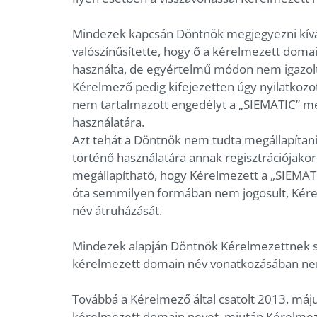
Mindezek kapcsán Döntnök megjegyezni kív
valószínűsítette, hogy ő a kérelmezett domai
használta, de egyértelmű módon nem igazolta
Kérelmező pedig kifejezetten úgy nyilatkozo
nem tartalmazott engedélyt a „SIEMATIC” me
használatára.
Azt tehát a Döntnök nem tudta megállapítan
történő használatára annak regisztrációjakor
megállapítható, hogy Kérelmezett a „SIEMAT
óta semmilyen formában nem jogosult, Kérelm
név átruházását.
Mindezek alapján Döntnök Kérelmezettnek se
kérelmezett domain név vonatkozásában nem
Továbbá a Kérelmező által csatolt 2013. máju
kérelmezett domain nevet, miután Kérelmező