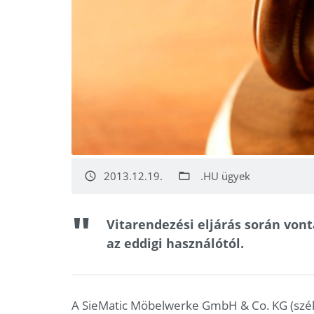
2013.12.19.
.HU ügyek
access_time
folder_open
Vitarendezési eljárás során vont
az eddigi használótól.
A SieMatic Möbelwerke GmbH & Co. KG (szék