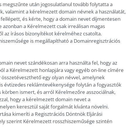
megszűnte után jogosulatlanul tovább folytatta a
k, valamint a kérelmezett domain névnek a használatát,
 fellépett, és kérte, hogy a domain nevet díjmentesen
re azonban a Kérelmezett csak irreálisan magas
ől az írásos bizonyítékot kérelméhez csatolta.
szhiszeműsége is megállapítható a Domainregisztrációs
main nevet szándékosan arra használta fel, hogy az
ból a Kérelmezett honlapjára vagy egyéb on-line címére
év összetéveszthető egy olyan névvel, amelynek
is évtizedes reklámtevékenysége folytán a fogyasztók
 körben ismert, és arról Kérelmezőre asszociálnak,
azzal, hogy a kérelmezett domain nevet a
melyen keresztül saját forgalmát kívánta növelni.
ása kimeríti a Regisztrációs Döntnök Eljárási
mely szerint Kérelmezett rosszhiszeműsége szintén