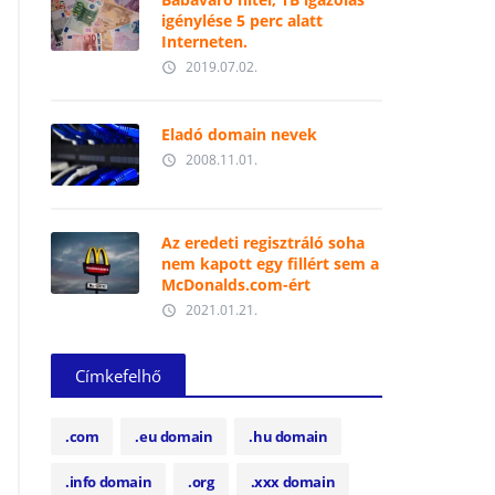
igénylése 5 perc alatt
Interneten.
2019.07.02.
access_time
Eladó domain nevek
2008.11.01.
access_time
Az eredeti regisztráló soha
nem kapott egy fillért sem a
McDonalds.com-ért
2021.01.21.
access_time
Címkefelhő
.com
.eu domain
.hu domain
.info domain
.org
.xxx domain