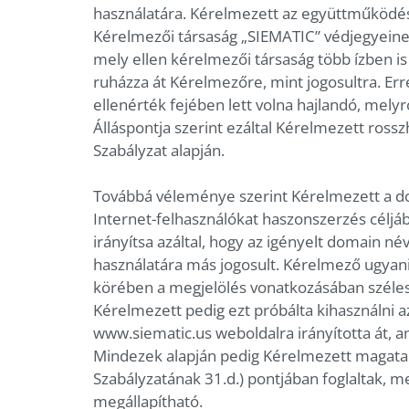
használatára. Kérelmezett az együttműködés 
Kérelmezői társaság „SIEMATIC” védjegyeine
mely ellen kérelmezői társaság több ízben is
ruházza át Kérelmezőre, mint jogosultra. Er
ellenérték fejében lett volna hajlandó, melyr
Álláspontja szerint ezáltal Kérelmezett ros
Szabályzat alapján.
Továbbá véleménye szerint Kérelmezett a do
Internet-felhasználókat haszonszerzés céljá
irányítsa azáltal, hogy az igényelt domain n
használatára más jogosult. Kérelmező ugyan
körében a megjelölés vonatkozásában széles
Kérelmezett pedig ezt próbálta kihasználni 
www.siematic.us weboldalra irányította át, a
Mindezek alapján pedig Kérelmezett magatart
Szabályzatának 31.d.) pontjában foglaltak, 
megállapítható.