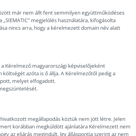
özött már nem állt fent semmilyen együttműködéses
a „SIEMATIC” megjelölés használatára, kifogásolta
sa nincs arra, hogy a kérelmezett domain név alatt
 a Kérelmező magyarországi képviselőjeként
költségét azóta is ő állja. A Kérelmezőtől pedig a
pott, melyet elfogadott.
 megszüntetését.
hivatkozott megállapodás köztük nem jött létre. Jelen
ő, mert korábban megküldött ajánlatára Kérelmezett nem
hogy az eljárás megindult, így álláspontja szerint az nem