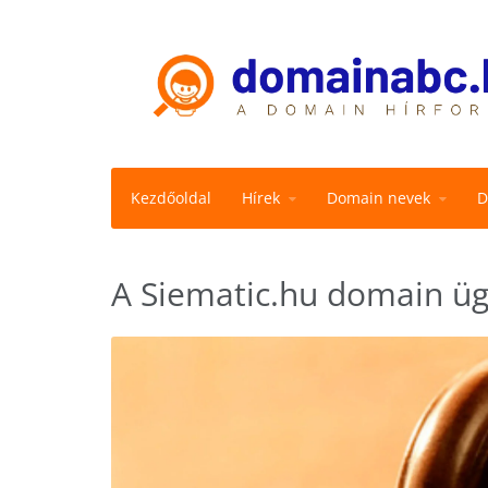
Kezdőoldal
Hírek
Domain nevek
D
A Siematic.hu domain ügy