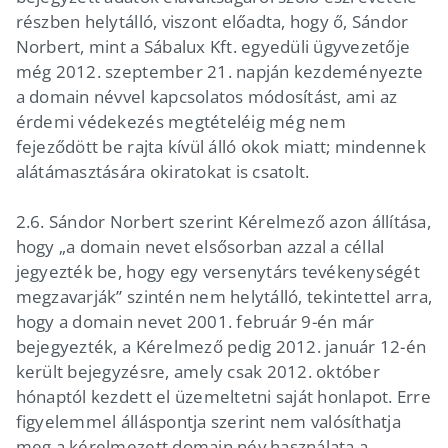
részben helytálló, viszont előadta, hogy ő, Sándor
Norbert, mint a Sábalux Kft. egyedüli ügyvezetője
még 2012. szeptember 21. napján kezdeményezte
a domain névvel kapcsolatos módosítást, ami az
érdemi védekezés megtételéig még nem
fejeződött be rajta kívül álló okok miatt; mindennek
alátámasztására okiratokat is csatolt.
2.6. Sándor Norbert szerint Kérelmező azon állítása,
hogy „a domain nevet elsősorban azzal a céllal
jegyezték be, hogy egy versenytárs tevékenységét
megzavarják” szintén nem helytálló, tekintettel arra,
hogy a domain nevet 2001. február 9-én már
bejegyezték, a Kérelmező pedig 2012. január 12-én
került bejegyzésre, amely csak 2012. október
hónaptól kezdett el üzemeltetni saját honlapot. Erre
figyelemmel álláspontja szerint nem valósíthatja
meg a kérelmezett domain név használata a