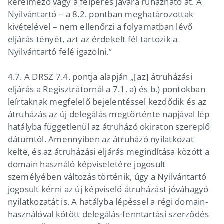
kérelmező vagy a felperes javára ruházható át. A
Nyilvántartó – a 8.2. pontban meghatározottak
kivételével – nem ellenőrzi a folyamatban lévő
eljárás tényét, azt az érdekelt fél tartozik a
Nyilvántartó felé igazolni.”
4.7. A DRSZ 7.4. pontja alapján „[az] átruházási
eljárás a Regisztrátornál a 7.1. a) és b.) pontokban
leírtaknak megfelelő bejelentéssel kezdődik és az
átruházás az új delegálás megtörténte napjával lép
hatályba függetlenül az átruházó okiraton szereplő
dátumtól. Amennyiben az átruházó nyilatkozat
kelte, és az átruházási eljárás megindítása között a
domain használó képviseletére jogosult
személyében változás történik, úgy a Nyilvántartó
jogosult kérni az új képviselő átruházást jóváhagyó
nyilatkozatát is. A hatályba lépéssel a régi domain-
használóval kötött delegálás-fenntartási szerződés