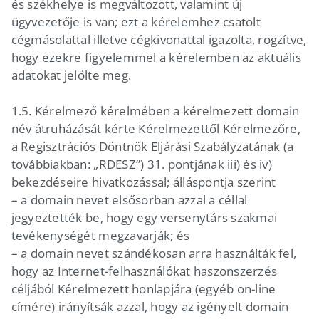
és székhelye is megváltozott, valamint új
ügyvezetője is van; ezt a kérelemhez csatolt
cégmásolattal illetve cégkivonattal igazolta, rögzítve,
hogy ezekre figyelemmel a kérelemben az aktuális
adatokat jelölte meg.
1.5. Kérelmező kérelmében a kérelmezett domain
név átruházását kérte Kérelmezettől Kérelmezőre,
a Regisztrációs Döntnök Eljárási Szabályzatának (a
továbbiakban: „RDESZ”) 31. pontjának iii) és iv)
bekezdéseire hivatkozással; álláspontja szerint
– a domain nevet elsősorban azzal a céllal
jegyeztették be, hogy egy versenytárs szakmai
tevékenységét megzavarják; és
– a domain nevet szándékosan arra használták fel,
hogy az Internet-felhasználókat haszonszerzés
céljából Kérelmezett honlapjára (egyéb on-line
címére) irányítsák azzal, hogy az igényelt domain