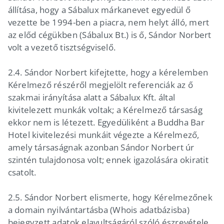
állítása, hogy a Sábalux márkanevet egyedül ő
vezette be 1994-ben a piacra, nem helyt álló, mert
az előd cégükben (Sábalux Bt.) is ő, Sándor Norbert
volt a vezető tisztségviselő.
2.4. Sándor Norbert kifejtette, hogy a kérelemben
Kérelmező részéről megjelölt referenciák az ő
szakmai irányítása alatt a Sábalux Kft. által
kivitelezett munkák voltak; a Kérelmező társaság
ekkor nem is létezett. Egyedüliként a Buddha Bar
Hotel kivitelezési munkáit végezte a Kérelmező,
amely társaságnak azonban Sándor Norbert úr
szintén tulajdonosa volt; ennek igazolására okiratit
csatolt.
2.5. Sándor Norbert elismerte, hogy Kérelmezőnek
a domain nyilvántartásba (Whois adatbázisba)
bejegyzett adatok elavultságáról szóló észrevétele