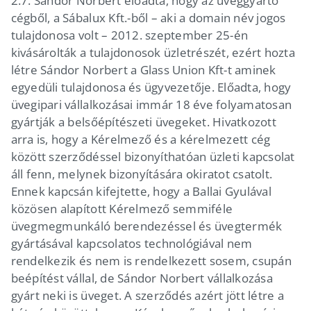
2.7. Sándor Norbert előadta, hogy az üveggyártó
cégből, a Sábalux Kft.-ből – aki a domain név jogos
tulajdonosa volt – 2012. szeptember 25-én
kivásárolták a tulajdonosok üzletrészét, ezért hozta
létre Sándor Norbert a Glass Union Kft-t aminek
egyedüli tulajdonosa és ügyvezetője. Előadta, hogy
üvegipari vállalkozásai immár 18 éve folyamatosan
gyártják a belsőépítészeti üvegeket. Hivatkozott
arra is, hogy a Kérelmező és a kérelmezett cég
között szerződéssel bizonyíthatóan üzleti kapcsolat
áll fenn, melynek bizonyítására okiratot csatolt.
Ennek kapcsán kifejtette, hogy a Ballai Gyulával
közösen alapított Kérelmező semmiféle
üvegmegmunkáló berendezéssel és üvegtermék
gyártásával kapcsolatos technológiával nem
rendelkezik és nem is rendelkezett sosem, csupán
beépítést vállal, de Sándor Norbert vállalkozása
gyárt neki is üveget. A szerződés azért jött létre a