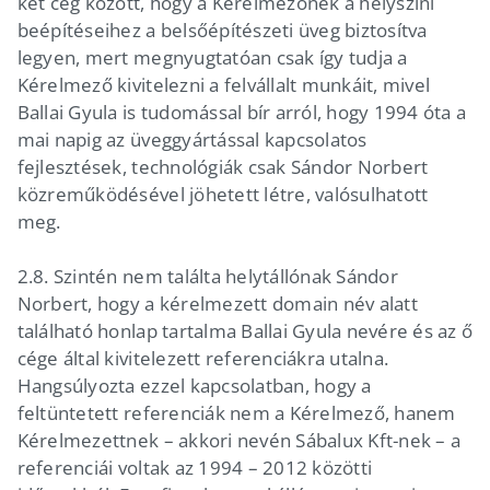
két cég között, hogy a Kérelmezőnek a helyszíni
beépítéseihez a belsőépítészeti üveg biztosítva
legyen, mert megnyugtatóan csak így tudja a
Kérelmező kivitelezni a felvállalt munkáit, mivel
Ballai Gyula is tudomással bír arról, hogy 1994 óta a
mai napig az üveggyártással kapcsolatos
fejlesztések, technológiák csak Sándor Norbert
közreműködésével jöhetett létre, valósulhatott
meg.
2.8. Szintén nem találta helytállónak Sándor
Norbert, hogy a kérelmezett domain név alatt
található honlap tartalma Ballai Gyula nevére és az ő
cége által kivitelezett referenciákra utalna.
Hangsúlyozta ezzel kapcsolatban, hogy a
feltüntetett referenciák nem a Kérelmező, hanem
Kérelmezettnek – akkori nevén Sábalux Kft-nek – a
referenciái voltak az 1994 – 2012 közötti