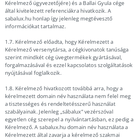
Kérelmező ügyvezetőjére) és a Ballai Gyula cége
által kivitelezett referenciákra hivatkozik. A
sabalux.hu honlap így jelenleg megtévesztő
információkat tartalmaz.
1.7. Kérelmező előadta, hogy Kérelmezett a
Kérelmező versenytársa, a cégkivonatok tanúsága
szerint mindkét cég üvegtermékek gyártásával,
forgalmazásával és ezzel kapcsolatos szolgáltatások
nyújtásával foglalkozik.
1.8. Kérelmező hivatkozott továbbá arra, hogy a
kérelmezett domain név használata nem felel meg
a tisztességes és rendeltetésszerű használat
szabályainak. Jelenleg „sábalux” vezérszóval
egyetlen cég szerepel a nyilvántartásban, ez pedig a
Kérelmező. A sabalux.hu domain név használata a
Kérelmezett által zavarja a kérelmező szakmai