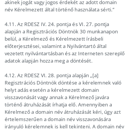
akinek jogát vagy jogos érdekét az adott domain
név Kérelmezett által történő használata sérti.”
4.11. Az RDESZ IV. 24. pontja és VI. 27. pontja
alapján a Regisztrációs Döntnök 30 munkanapon
belül, a Kérelmező és Kérelmezett írásbeli
előterjesztései, valamint a Nyilvántartó által
vezetett nyilvántartásban és az Interneten szereplő
adatok alapján hozza meg a döntését.
4.12. Az RDESZ VI. 28. pontja alapján „[a]
Regisztrációs Döntnök döntése a kérelemnek való
helyt adás esetén a kérelmezett domain
visszavonását vagy annak a Kérelmező javára
történő átruházását írhatja elő. Amennyiben a
Kérelmező a domain név átruházását kéri, úgy azt
értelemszerűen a domain név visszavonására
irányuló kérelemnek is kell tekinteni. A domain név