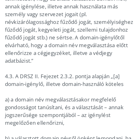
annak igénylése, illetve annak használata más
személy vagy szervezet jogait (pl.
névkizárólagossághoz fűződő jogát, személyiséghez
fűződő jogát, kegyeleti jogát, szellemi tulajdonhoz
fűződő jogát stb.) ne sértse. A domain-igénylőtől
elvárható, hogy a domain név megválasztása előtt
ellenőrizze a cégjegyzéket, illetve a védjegy
adatbázist.”
4.3. A DRSZ II. Fejezet 2.3.2. pontja alapján „[a]
domain-igénylő, illetve domain-használó köteles
a) a domain név megválasztásakor megfelelő
gondosságot tanúsítani, és a választását – annak
jogszerűsége szempontjából – az igénylést
megelőzően ellenőrizni,
b) a választott domain névről önként lemondani, ha