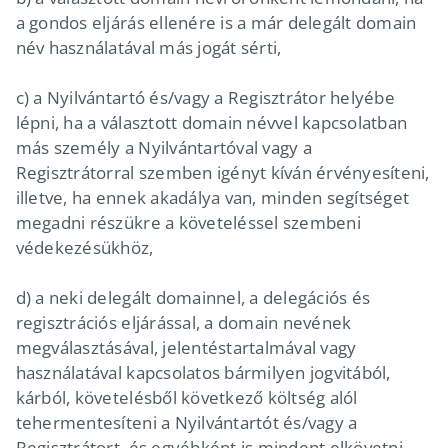
a gondos eljárás ellenére is a már delegált domain
név használatával más jogát sérti,
c) a Nyilvántartó és/vagy a Regisztrátor helyébe
lépni, ha a választott domain névvel kapcsolatban
más személy a Nyilvántartóval vagy a
Regisztrátorral szemben igényt kíván érvényesíteni,
illetve, ha ennek akadálya van, minden segítséget
megadni részükre a követeléssel szembeni
védekezésükhöz,
d) a neki delegált domainnel, a delegációs és
regisztrációs eljárással, a domain nevének
megválasztásával, jelentéstartalmával vagy
használatával kapcsolatos bármilyen jogvitából,
kárból, követelésből következő költség alól
tehermentesíteni a Nyilvántartót és/vagy a
Regisztrátort, és egyébként is mindent elkövetni