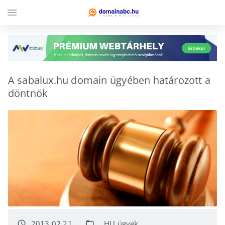
menu
A sabalux.hu domain ügyében határozott a
döntnök
2013.02.21.
.HU ügyek
access_time
folder_open