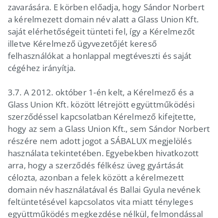
zavarására. E körben előadja, hogy Sándor Norbert
a kérelmezett domain név alatt a Glass Union Kft.
saját elérhetőségeit tünteti fel, így a Kérelmezőt
illetve Kérelmező ügyvezetőjét kereső
felhasználókat a honlappal megtéveszti és saját
cégéhez irányítja.
3.7. A 2012. október 1-én kelt, a Kérelmező és a
Glass Union Kft. között létrejött együttműködési
szerződéssel kapcsolatban Kérelmező kifejtette,
hogy az sem a Glass Union Kft., sem Sándor Norbert
részére nem adott jogot a SÁBALUX megjelölés
használata tekintetében. Egyebekben hivatkozott
arra, hogy a szerződés félkész üveg gyártását
célozta, azonban a felek között a kérelmezett
domain név használatával és Ballai Gyula nevének
feltüntetésével kapcsolatos vita miatt tényleges
együttműködés megkezdése nélkül, felmondással