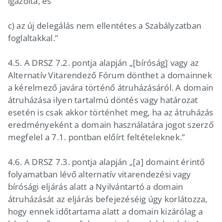
igazolta, és
c) az új delegálás nem ellentétes a Szabályzatban
foglaltakkal.”
4.5. A DRSZ 7.2. pontja alapján „[bíróság] vagy az
Alternatív Vitarendező Fórum dönthet a domainnek
a kérelmező javára történő átruházásáról. A domain
átruházása ilyen tartalmú döntés vagy határozat
esetén is csak akkor történhet meg, ha az átruházás
eredményeként a domain használatára jogot szerző
megfelel a 7.1. pontban előírt feltételeknek.”
4.6. A DRSZ 7.3. pontja alapján „[a] domaint érintő
folyamatban lévő alternatív vitarendezési vagy
bírósági eljárás alatt a Nyilvántartó a domain
átruházását az eljárás befejezéséig úgy korlátozza,
hogy ennek időtartama alatt a domain kizárólag a