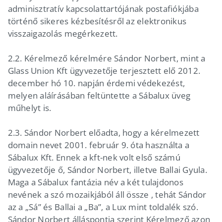
adminisztratív kapcsolattartójának postafiókjába
történő sikeres kézbesítésről az elektronikus
visszaigazolás megérkezett.
2.2. Kérelmező kérelmére Sándor Norbert, mint a
Glass Union Kft ügyvezetője terjesztett elő 2012.
december hó 10. napján érdemi védekezést,
melyen aláírásában feltüntette a Sábalux üveg
műhelyt is.
2.3. Sándor Norbert előadta, hogy a kérelmezett
domain nevet 2001. február 9. óta használta a
Sábalux Kft. Ennek a kft-nek volt első számú
ügyvezetője ő, Sándor Norbert, illetve Ballai Gyula.
Maga a Sábalux fantázia név a két tulajdonos
nevének a szó mozaikjából áll össze , tehát Sándor
az a „Sá” és Ballai a „Ba”, a Lux mint toldalék szó.
Sándor Norbert álláspontja szerint Kérelmező azon