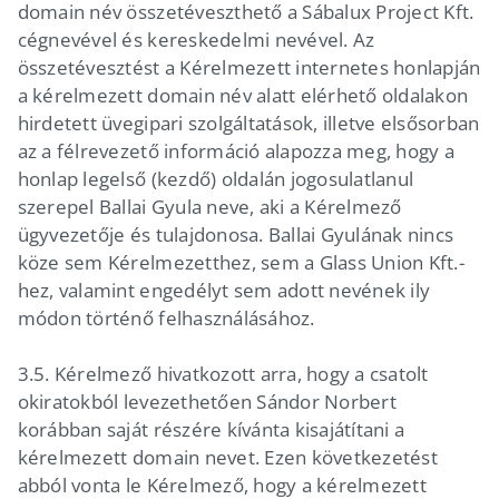
domain név összetéveszthető a Sábalux Project Kft.
cégnevével és kereskedelmi nevével. Az
összetévesztést a Kérelmezett internetes honlapján
a kérelmezett domain név alatt elérhető oldalakon
hirdetett üvegipari szolgáltatások, illetve elsősorban
az a félrevezető információ alapozza meg, hogy a
honlap legelső (kezdő) oldalán jogosulatlanul
szerepel Ballai Gyula neve, aki a Kérelmező
ügyvezetője és tulajdonosa. Ballai Gyulának nincs
köze sem Kérelmezetthez, sem a Glass Union Kft.-
hez, valamint engedélyt sem adott nevének ily
módon történő felhasználásához.
3.5. Kérelmező hivatkozott arra, hogy a csatolt
okiratokból levezethetően Sándor Norbert
korábban saját részére kívánta kisajátítani a
kérelmezett domain nevet. Ezen következetést
abból vonta le Kérelmező, hogy a kérelmezett