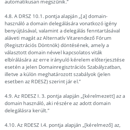
automatikusan megszűnik.”
4.8. A DRSZ 10.1. pontja alapján „[a] domain-
használó a domain delegálására vonatkozó igény
benyújtásával, valamint a delegálás fenntartásával
aláveti magát az Alternatív Vitarendező Fórum
(Regisztrációs Döntnök) döntésének, amely a
választott domain névvel kapcsolatos viták
elbírálására az erre irányuló kérelem előterjesztése
esetén a jelen Domainregisztrációs Szabályzatban,
illetve a külön meghatározott szabályok (jelen
esetben az RDESZ) szerint jár el.”
4.9. Az RDESZ I. 3. pontja alapján „[kérelmezett] az a
domain használó, aki részére az adott domain
delegálásra került.”
4.10. Az RDESZ I.4. pontja alapján „[kérelmező] az,