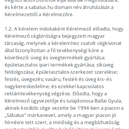
és kérte a sabalux.hu domain név átruházását a
Kérelmezettől a Kérelmezőre.
1.2. A kérelem indokaként Kérelmező előadta, hogy
Kérelmező cégbíróságra bejegyzett magyar
társaság, melynek a kérelemhez csatolt cégkivonat
által bizonyítottan a fő tevékenységi köre a
következő: üveg és üvegtermékek gyártása;
épületasztalos ipari termékek gyártása; síküveg
feldolgozása; épületasztalos-szerkezet szerelése;
festés, üvegezés; vasáru, festék és üveg kis- és
nagykereskedelme; és ezekkel kapcsolatos
reklámtevékenység végzése. Előadta, hogy a
Kérelmező ügyvezetője és tulajdonosa Ballai Gyula,
akinek korábbi cége vezette be 1994-ben a piacon a
„Sábalux” márkanevet, amely a magyar piacon jó
hírnévre tett szert, a minőség és a megbízhatóság