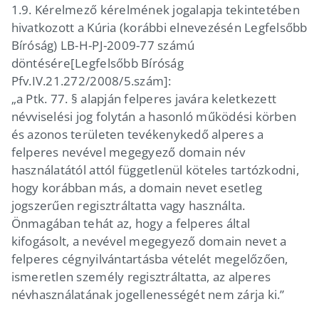
1.9. Kérelmező kérelmének jogalapja tekintetében
hivatkozott a Kúria (korábbi elnevezésén Legfelsőbb
Bíróság) LB-H-PJ-2009-77 számú
döntésére[Legfelsőbb Bíróság
Pfv.IV.21.272/2008/5.szám]:
„a Ptk. 77. § alapján felperes javára keletkezett
névviselési jog folytán a hasonló működési körben
és azonos területen tevékenykedő alperes a
felperes nevével megegyező domain név
használatától attól függetlenül köteles tartózkodni,
hogy korábban más, a domain nevet esetleg
jogszerűen regisztráltatta vagy használta.
Önmagában tehát az, hogy a felperes által
kifogásolt, a nevével megegyező domain nevet a
felperes cégnyilvántartásba vételét megelőzően,
ismeretlen személy regisztráltatta, az alperes
névhasználatának jogellenességét nem zárja ki.”