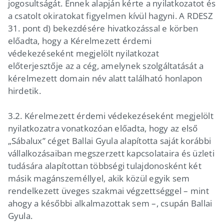
jogosultságát. Ennek alapján kérte a nyilatkozatot és
a csatolt okiratokat figyelmen kívül hagyni. A RDESZ
31. pont d) bekezdésére hivatkozással e körben
előadta, hogy a Kérelmezett érdemi
védekezéseként megjelölt nyilatkozat
előterjesztője az a cég, amelynek szolgáltatását a
kérelmezett domain név alatt található honlapon
hirdetik.
3.2. Kérelmezett érdemi védekezéseként megjelölt
nyilatkozatra vonatkozóan előadta, hogy az első
„Sábalux” céget Ballai Gyula alapította saját korábbi
vállalkozásaiban megszerzett kapcsolataira és üzleti
tudására alapítottan többségi tulajdonosként két
másik magánszeméllyel, akik közül egyik sem
rendelkezett üveges szakmai végzettséggel – mint
ahogy a későbbi alkalmazottak sem –, csupán Ballai
Gyula.