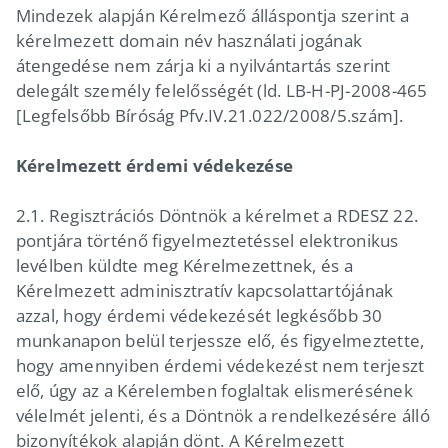
Mindezek alapján Kérelmező álláspontja szerint a
kérelmezett domain név használati jogának
átengedése nem zárja ki a nyilvántartás szerint
delegált személy felelősségét (ld. LB-H-PJ-2008-465
[Legfelsőbb Bíróság Pfv.IV.21.022/2008/5.szám].
Kérelmezett érdemi védekezése
2.1. Regisztrációs Döntnök a kérelmet a RDESZ 22.
pontjára történő figyelmeztetéssel elektronikus
levélben küldte meg Kérelmezettnek, és a
Kérelmezett adminisztratív kapcsolattartójának
azzal, hogy érdemi védekezését legkésőbb 30
munkanapon belül terjessze elő, és figyelmeztette,
hogy amennyiben érdemi védekezést nem terjeszt
elő, úgy az a Kérelemben foglaltak elismerésének
vélelmét jelenti, és a Döntnök a rendelkezésére álló
bizonyítékok alapján dönt. A Kérelmezett