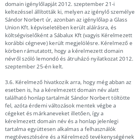
domain igénylőlapját 2012. szeptember 21-i
keltezéssel állították ki, melyen az igénylő személye
Sándor Norbert úr, azonban az igénylőlap a Glass
Union Kft. képviseletében került aláírásra, és
költségviselőként a Sábalux Kft (vagyis Kérelmezett
korábbi cégneve) került megjelölésre. Kérelmező e
körben rámutatott, hogy a kérelmezett domain
névről szóló lemondó és átruházó nyilatkozat 2012.
szeptember 25-én kelt.
3.6. Kérelmező hivatkozik arra, hogy még abban az
esetben is, ha a kérelmezett domain név alatt
található honlap tartalmát Sándor Norbert töltötte
fel, azóta érdemi változások mentek végbe a
cégeket és márkaneveket illetően, így a
kérelmezett domain név és a honlap jelenlegi
tartalma együttesen alkalmas a felhasználók
megtévesztésére és a Kérelmező tevékenységének