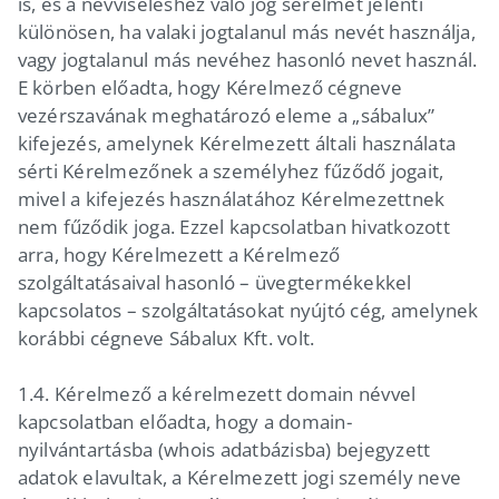
is, és a névviseléshez való jog sérelmét jelenti
különösen, ha valaki jogtalanul más nevét használja,
vagy jogtalanul más nevéhez hasonló nevet használ.
E körben előadta, hogy Kérelmező cégneve
vezérszavának meghatározó eleme a „sábalux”
kifejezés, amelynek Kérelmezett általi használata
sérti Kérelmezőnek a személyhez fűződő jogait,
mivel a kifejezés használatához Kérelmezettnek
nem fűződik joga. Ezzel kapcsolatban hivatkozott
arra, hogy Kérelmezett a Kérelmező
szolgáltatásaival hasonló – üvegtermékekkel
kapcsolatos – szolgáltatásokat nyújtó cég, amelynek
korábbi cégneve Sábalux Kft. volt.
1.4. Kérelmező a kérelmezett domain névvel
kapcsolatban előadta, hogy a domain-
nyilvántartásba (whois adatbázisba) bejegyzett
adatok elavultak, a Kérelmezett jogi személy neve