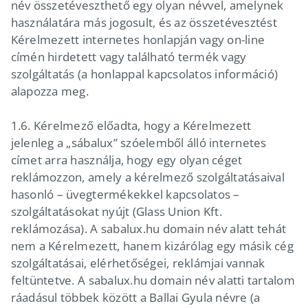
név összetéveszthető egy olyan névvel, amelynek
használatára más jogosult, és az összetévesztést
Kérelmezett internetes honlapján vagy on-line
címén hirdetett vagy található termék vagy
szolgáltatás (a honlappal kapcsolatos információ)
alapozza meg.
1.6. Kérelmező előadta, hogy a Kérelmezett
jelenleg a „sábalux” szóelemből álló internetes
címet arra használja, hogy egy olyan céget
reklámozzon, amely a kérelmező szolgáltatásaival
hasonló – üvegtermékekkel kapcsolatos –
szolgáltatásokat nyújt (Glass Union Kft.
reklámozása). A sabalux.hu domain név alatt tehát
nem a Kérelmezett, hanem kizárólag egy másik cég
szolgáltatásai, elérhetőségei, reklámjai vannak
feltüntetve. A sabalux.hu domain név alatti tartalom
ráadásul többek között a Ballai Gyula névre (a