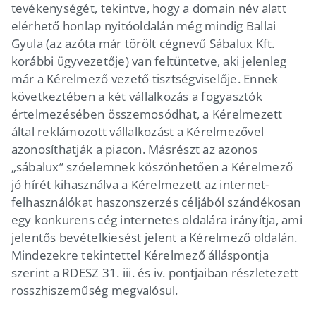
tevékenységét, tekintve, hogy a domain név alatt
elérhető honlap nyitóoldalán még mindig Ballai
Gyula (az azóta már törölt cégnevű Sábalux Kft.
korábbi ügyvezetője) van feltüntetve, aki jelenleg
már a Kérelmező vezető tisztségviselője. Ennek
következtében a két vállalkozás a fogyasztók
értelmezésében összemosódhat, a Kérelmezett
által reklámozott vállalkozást a Kérelmezővel
azonosíthatják a piacon. Másrészt az azonos
„sábalux” szóelemnek köszönhetően a Kérelmező
jó hírét kihasználva a Kérelmezett az internet-
felhasználókat haszonszerzés céljából szándékosan
egy konkurens cég internetes oldalára irányítja, ami
jelentős bevételkiesést jelent a Kérelmező oldalán.
Mindezekre tekintettel Kérelmező álláspontja
szerint a RDESZ 31. iii. és iv. pontjaiban részletezett
rosszhiszeműség megvalósul.