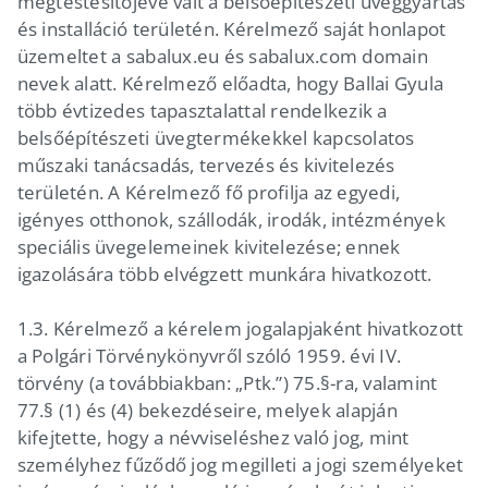
megtestesítőjévé vált a belsőépítészeti üveggyártás
és installáció területén. Kérelmező saját honlapot
üzemeltet a sabalux.eu és sabalux.com domain
nevek alatt. Kérelmező előadta, hogy Ballai Gyula
több évtizedes tapasztalattal rendelkezik a
belsőépítészeti üvegtermékekkel kapcsolatos
műszaki tanácsadás, tervezés és kivitelezés
területén. A Kérelmező fő profilja az egyedi,
igényes otthonok, szállodák, irodák, intézmények
speciális üvegelemeinek kivitelezése; ennek
igazolására több elvégzett munkára hivatkozott.
1.3. Kérelmező a kérelem jogalapjaként hivatkozott
a Polgári Törvénykönyvről szóló 1959. évi IV.
törvény (a továbbiakban: „Ptk.”) 75.§-ra, valamint
77.§ (1) és (4) bekezdéseire, melyek alapján
kifejtette, hogy a névviseléshez való jog, mint
személyhez fűződő jog megilleti a jogi személyeket