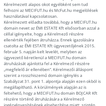
Kérelmezett alapos okot egyébként sem tud
felhozni az MECIFUT.hu és McFut.hu megjelölések
használatával kapcsolatosan.
Kérelmezett előadta továbbá, hogy a MECIFUT.hu
domain nevet az ÉMI ESTATE Kft elsősorban azzal a
céllal igényelte, hogy a Kérelmező részére
ellenérték fejében átruházza. Ennek igazolására
csatolta az ÉMI ESTATE Kft ügyvezetőjének 2015.
február 5. napján kelt levelét, melyben az
ügyvezető kéretlenül a MECIFUT.hu domain
átruházását ajánlotta fel a Kérelmező részére
„megfelelő ár ellenében”. Kérelmezői álláspont
szerint a rosszhiszemű domain igénylés a
Szabályzat 31. pont 1. alpontja alapján ezen okból is
megállapítható. A körülmények alapján az is
feltehető, hogy a MECIFUT.hu domain BOJCAR Kft
részére történő átruházására a Kérelmező
jogérvényesítésének elnehezítése miatt, szintén