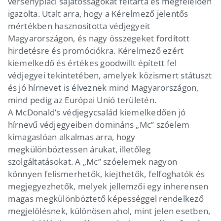
versenypiaci sajátosságokat feltárta és megfelelően
igazolta. Utalt arra, hogy a Kérelmező jelentős
mértékben hasznosította védjegyeit
Magyarországon, és nagy összegeket fordított
hirdetésre és promóciókra. Kérelmező ezért
kiemelkedő és értékes goodwillt épített fel
védjegyei tekintetében, amelyek közismert státuszt
és jó hírnevet is élveznek mind Magyarországon,
mind pedig az Európai Unió területén.
A McDonald’s védjegycsalád kiemelkedően jó
hírnevű védjegyeiben domináns „Mc” szóelem
kimagaslóan alkalmas arra, hogy
megkülönböztessen árukat, illetőleg
szolgáltatásokat. A „Mc” szóelemek nagyon
könnyen felismerhetők, kiejthetők, felfoghatók és
megjegyezhetők, melyek jellemzői egy inherensen
magas megkülönböztető képességgel rendelkező
megjelölésnek, különösen ahol, mint jelen esetben,