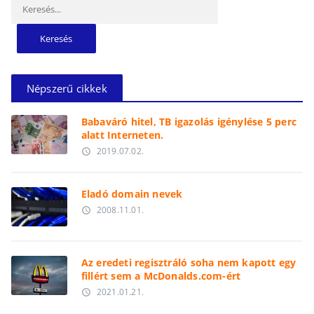
Népszerű cikkek
Babaváró hitel, TB igazolás igénylése 5 perc
alatt Interneten.
2019.07.02.
access_time
Eladó domain nevek
2008.11.01.
access_time
Az eredeti regisztráló soha nem kapott egy
fillért sem a McDonalds.com-ért
2021.01.21.
access_time