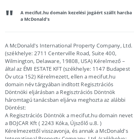
A mecifut.hu domain kezelési jogáért szállt harcba
a McDonald's
A McDonald's International Property Company, Ltd.
(székhelye: 2711 Centerville Road, Suite 400,
Wilmington, Delaware, 19808, USA) Kérelmező –
által az ÉMI ESTATE KFT (székhelye: 1147 Budapest
Öv utca 152) Kérelmezett, ellen a mecifut.hu
domain név tárgyában indított Regisztrációs
Döntnöki eljárásban a Regisztrációs Döntnök
háromtagú tanácsban eljárva meghozta az alábbi
Döntést:
A Regisztrációs Döntnök a mecifut.hu domain nevet
a BOJCAR Kft ( 2243 Kóka, Újszőlő u.8. )
Kérelmezettől visszavonja, és annak a McDonald's
International Property Company, Ltd. (székhelye: