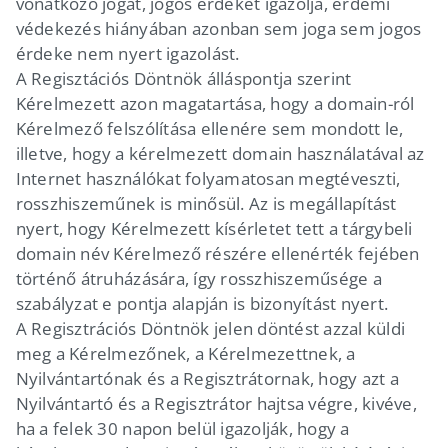
vonatkozó jogát, jogos érdekét igazolja, érdemi
védekezés hiányában azonban sem joga sem jogos
érdeke nem nyert igazolást.
A Regisztációs Döntnök álláspontja szerint
Kérelmezett azon magatartása, hogy a domain-ról
Kérelmező felszólítása ellenére sem mondott le,
illetve, hogy a kérelmezett domain használatával az
Internet használókat folyamatosan megtéveszti,
rosszhiszeműnek is minősül. Az is megállapítást
nyert, hogy Kérelmezett kísérletet tett a tárgybeli
domain név Kérelmező részére ellenérték fejében
történő átruházására, így rosszhiszeműsége a
szabályzat e pontja alapján is bizonyítást nyert.
A Regisztrációs Döntnök jelen döntést azzal küldi
meg a Kérelmezőnek, a Kérelmezettnek, a
Nyilvántartónak és a Regisztrátornak, hogy azt a
Nyilvántartó és a Regisztrátor hajtsa végre, kivéve,
ha a felek 30 napon belül igazolják, hogy a