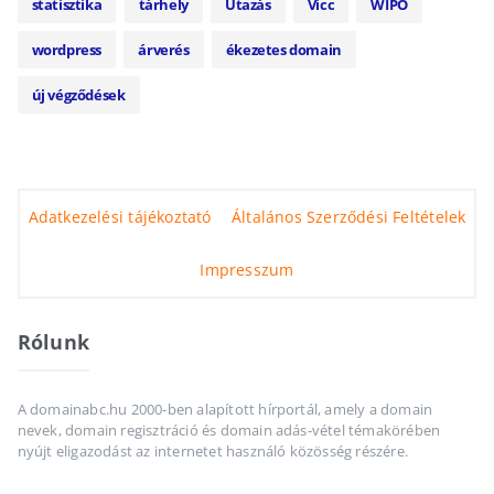
statisztika
tárhely
Utazás
Vicc
WIPO
wordpress
árverés
ékezetes domain
új végződések
Adatkezelési tájékoztató
Általános Szerződési Feltételek
Impresszum
Rólunk
A domainabc.hu 2000-ben alapított hírportál, amely a domain
nevek, domain regisztráció és domain adás-vétel témakörében
nyújt eligazodást az internetet használó közösség részére.