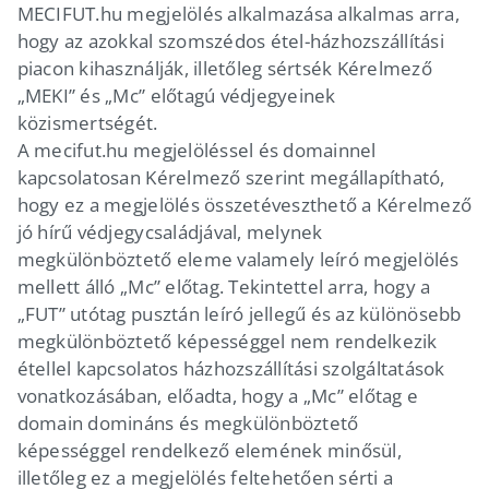
MECIFUT.hu megjelölés alkalmazása alkalmas arra,
hogy az azokkal szomszédos étel-házhozszállítási
piacon kihasználják, illetőleg sértsék Kérelmező
„MEKI” és „Mc” előtagú védjegyeinek
közismertségét.
A mecifut.hu megjelöléssel és domainnel
kapcsolatosan Kérelmező szerint megállapítható,
hogy ez a megjelölés összetéveszthető a Kérelmező
jó hírű védjegycsaládjával, melynek
megkülönböztető eleme valamely leíró megjelölés
mellett álló „Mc” előtag. Tekintettel arra, hogy a
„FUT” utótag pusztán leíró jellegű és az különösebb
megkülönböztető képességgel nem rendelkezik
étellel kapcsolatos házhozszállítási szolgáltatások
vonatkozásában, előadta, hogy a „Mc” előtag e
domain domináns és megkülönböztető
képességgel rendelkező elemének minősül,
illetőleg ez a megjelölés feltehetően sérti a