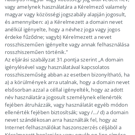
vagy amelynek használatára a Kérelmező valamely
magyar vagy közösségi jogszabály alapján jogosult,
és amennyiben: a) a Kérelmezett a domain nevet
anélkül igényelte, hogy a névhez joga vagy jogos
érdeke fűződne; vagyb) Kérelmezett a nevet
rosszhiszeműen igényelte vagy annak felhasználása
rosszhiszeműen történik.”
Az eljárási szabályzat 31.pontja szerint „A domain
igénylésével vagy használatával kapcsolatos
rosszhiszeműség abban az esetben bizonyítható, ha
a) a körülmények arra utalnak, hogy a domain nevet
elsősorban azzal a céllal igényelték, hogy az adott
név használatára jogosult személynek ellenérték
fejében átruházzák, vagy használatát egyéb módon
ellenérték fejében biztosítsák; vagy /…/ d) a domain
nevet szándékosan arra használták fel, hogy az
Internet-felhasználókat haszonszerzés céljából a
Kérelmezett honlapjára vagy egyéb on-line címére