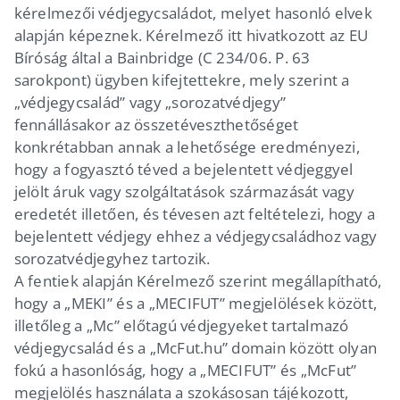
kérelmezői védjegycsaládot, melyet hasonló elvek
alapján képeznek. Kérelmező itt hivatkozott az EU
Bíróság által a Bainbridge (C 234/06. P. 63
sarokpont) ügyben kifejtettekre, mely szerint a
„védjegycsalád” vagy „sorozatvédjegy”
fennállásakor az összetéveszthetőséget
konkrétabban annak a lehetősége eredményezi,
hogy a fogyasztó téved a bejelentett védjeggyel
jelölt áruk vagy szolgáltatások származását vagy
eredetét illetően, és tévesen azt feltételezi, hogy a
bejelentett védjegy ehhez a védjegycsaládhoz vagy
sorozatvédjegyhez tartozik.
A fentiek alapján Kérelmező szerint megállapítható,
hogy a „MEKI” és a „MECIFUT” megjelölések között,
illetőleg a „Mc” előtagú védjegyeket tartalmazó
védjegycsalád és a „McFut.hu” domain között olyan
fokú a hasonlóság, hogy a „MECIFUT” és „McFut”
megjelölés használata a szokásosan tájékozott,