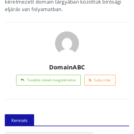
kérelmezett domain tárgyában közöttük bírósági
eljárás van folyamatban.
DomainABC
További cikkek megtekintése
Subscribe
Keresés
Keresés: