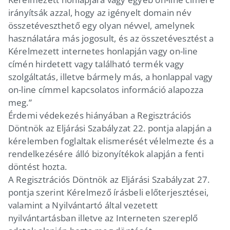
irányítsák azzal, hogy az igényelt domain név
összetéveszthető egy olyan névvel, amelynek
használatára más jogosult, és az összetévesztést a
Kérelmezett internetes honlapján vagy on-line
címén hirdetett vagy található termék vagy
szolgáltatás, illetve bármely más, a honlappal vagy
on-line címmel kapcsolatos információ alapozza
meg.”
Érdemi védekezés hiányában a Regisztrációs
Döntnök az Eljárási Szabályzat 22. pontja alapján a
kérelemben foglaltak elismerését vélelmezte és a
rendelkezésére álló bizonyítékok alapján a fenti
döntést hozta.
A Regisztrációs Döntnök az Eljárási Szabályzat 27.
pontja szerint Kérelmező írásbeli előterjesztései,
valamint a Nyilvántartó által vezetett
nyilvántartásban illetve az Interneten szereplő