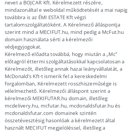
nevet a BOJCAR Kft. Kérelmezett részére,
mindazonáltal e weboldal működtetését a mai napig
továbbra is az ÉMI ESTATE Kft végzi
tartalomszolgáltatóként. A Kérelmező álláspontja
szerint mind a MECIFUT.hu, mind pedig a McFut.hu
domain használata sérti a kérelmezői
védjegyjogokat.
Kérelmező előadta továbbá, hogy miután a „Mc”
előtagról éttermi szolgáltatásokkal kapcsolatosan a
Kérelmezőt, illetőleg annak hazai leányvállalatát, a
McDonald’s Kft-t ismerik fel a kereskedelmi
forgalomban, Kérelmezett rosszhiszeműsége is
vélelmezhető. Kérelmezői álláspont szerint a
kérelmezői MEKIFUTAR.hu domain, illetőleg
mcdelivery.hu, mcfutar.hu, mcdonaldsfutar.hu és
mcdonaldsfutar.com domainek szintén
összetévesztésig hasonlóak a kérelmezett által
használt MECIFUT megjelöléssel, illetőleg a