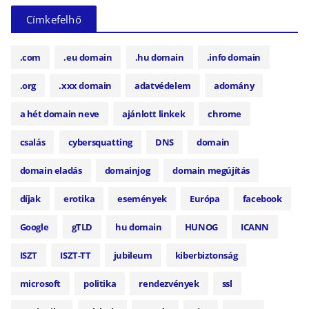
Címkefelhő
.com
.eu domain
.hu domain
.info domain
.org
.xxx domain
adatvédelem
adomány
a hét domain neve
ajánlott linkek
chrome
csalás
cybersquatting
DNS
domain
domain eladás
domainjog
domain megújítás
díjak
erotika
események
Európa
facebook
Google
gTLD
hu domain
HUNOG
ICANN
ISZT
ISZT-TT
jubileum
kiberbiztonság
microsoft
politika
rendezvények
ssl