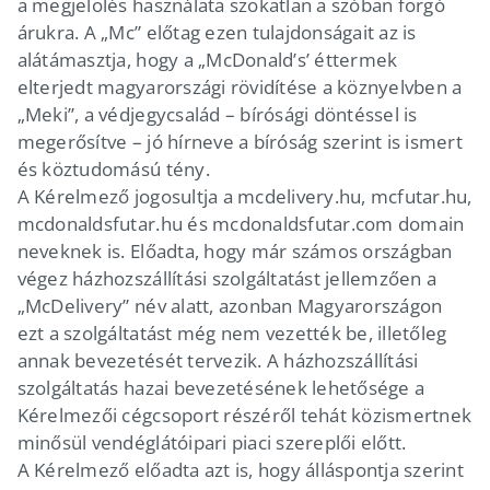
a megjelölés használata szokatlan a szóban forgó
árukra. A „Mc” előtag ezen tulajdonságait az is
alátámasztja, hogy a „McDonald’s’ éttermek
elterjedt magyarországi rövidítése a köznyelvben a
„Meki”, a védjegycsalád – bírósági döntéssel is
megerősítve – jó hírneve a bíróság szerint is ismert
és köztudomású tény.
A Kérelmező jogosultja a mcdelivery.hu, mcfutar.hu,
mcdonaldsfutar.hu és mcdonaldsfutar.com domain
neveknek is. Előadta, hogy már számos országban
végez házhozszállítási szolgáltatást jellemzően a
„McDelivery” név alatt, azonban Magyarországon
ezt a szolgáltatást még nem vezették be, illetőleg
annak bevezetését tervezik. A házhozszállítási
szolgáltatás hazai bevezetésének lehetősége a
Kérelmezői cégcsoport részéről tehát közismertnek
minősül vendéglátóipari piaci szereplői előtt.
A Kérelmező előadta azt is, hogy álláspontja szerint