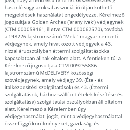
joga, hogy a fenti és a fentihez összetévesztésig
hasonló vagy azokkal asszociáció útján köthető
megjelölések használatát engedélyezze. Kérelmező
jogosultja a Golden Arches (’arany ívek’) védjegynek
(CTM 000058461, illetve CTM 000062570), továbbá
a 198226 lajstromszámú "Meki" magyar nemzeti
védjegynek, amely hivatkozott védjegyek a 43.
nizzai áruosztályban éttermi szolgáltatásokkal
kapcsolatban állnak oltalom alatt. A fentieken túl a
Kérelmező jogosultja a CTM 009255886
lajstromszámú McDELIVERY közösségi
szóvédjegynek, amely védjegy 39. (Étel- és
italkézbesítési szolgáltatások) és 43. (Éttermi
szolgáltatások, házhoz szállított ételek készítése és
szolgáltatása) szolgáltatási osztályokban áll oltalom
alatt. Kérelmező a Kérelemben úgy
védjegyhasználati jogát, mint a védjegyhasználattal
összefüggő körülményeket, gazdasági és