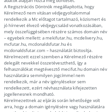
adatok alapján hozta meg döntését.
A Regisztrációs Döntnök megállapította, hogy
Kérelmező nem vitásan védjegyoltalommal
rendelkezik a Mc előtagot tartalmazó, közismert és
jó hírnevet élvező védjegycsalád vonatkozásában,
mely összefüggésében részére számos domain név
– egyebek mellett: a mekifutar.hu, mcdelivery.hu,
mcfutar.hu, mcdonaldsfutar.hu és
mcdonaldsfutar.com – használatát biztosítja.
Kérelmezett ezzel szemben a Kérelmező részére
delegált nevekkel összetéveszthető, így a
felhasználókat megtévesztő mecifut.hu domain név
használatára semmilyen jogcímmel nem
rendelkezik, már a név igénylésekor sem
rendelkezett, ezért névhasználata kifejezetten
jogellenesnek mondható.
Kérelmezettnek az eljárás során lehetősége volt
arra, hogy a domain igénylésére vagy használatára