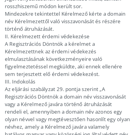
rosszhiszemű módon került sor.
Mindezekre tekintettel Kérelmező kérte a domain
név Kérelmezettől való visszavonását és részére
történő átruházását.
II. Kérelmezett érdemi védekezése
A Regisztrációs Döntnök a kérelmet a
Kérelmezettnek az érdemi védekezés
elmulasztásának következményeire való
figyelmeztetéssel megküldte, aki ennek ellenére
sem terjesztett elő érdemi védekezést.
III. Indokolás
Az eljárási szabályzat 29. pontja szerint „A
Regisztrációs Döntnök a domain név visszavonását
vagy a Kérelmező javára történő átruházását
rendeli el, amennyiben a domain név azonos egy
olyan névvel vagy megtévesztően hasonlít egy olyan
névhez, amely a Kérelmező javára valamely
hatályos magyar vagy közösségi jog által védett név,