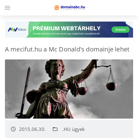
menu
A mecifut.hu a Mc Donald's domainje lehet
2015.06.30.
.HU ügyek
access_time
folder_open