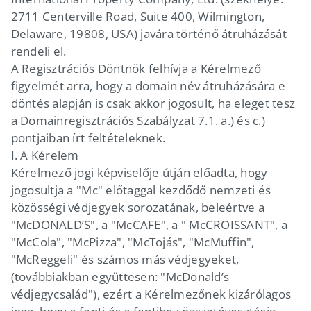
2711 Centerville Road, Suite 400, Wilmington,
Delaware, 19808, USA) javára történő átruházását
rendeli el.
A Regisztrációs Döntnök felhívja a Kérelmező
figyelmét arra, hogy a domain név átruházására e
döntés alapján is csak akkor jogosult, ha eleget tesz
a Domainregisztrációs Szabályzat 7.1. a.) és c.)
pontjaiban írt feltételeknek.
I. A Kérelem
Kérelmező jogi képviselője útján előadta, hogy
jogosultja a "Mc" előtaggal kezdődő nemzeti és
közösségi védjegyek sorozatának, beleértve a
"McDONALD’S", a "McCAFE", a " McCROISSANT", a
"McCola", "McPizza", "McTojás", "McMuffin",
"McReggeli" és számos más védjegyeket,
(továbbiakban együttesen: "McDonald’s
védjegycsalád"), ezért a Kérelmezőnek kizárólagos