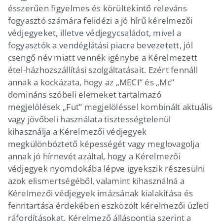
ésszerűen figyelmes és körültekintő releváns
fogyasztó számára felidézi a jó hírű kérelmezői
védjegyeket, illetve védjegycsaládot, mivel a
fogyasztók a vendéglátási piacra bevezetett, jól
csengő név miatt vennék igénybe a Kérelmezett
étel-házhozszállítási szolgáltatásait. Ezért fennáll
annak a kockázata, hogy az „MECI” és „Mc”
domináns szóbeli elemeket tartalmazó
megjelölések „Fut” megjelöléssel kombinált aktuális
vagy jövőbeli használata tisztességtelenül
kihasználja a Kérelmezői védjegyek
megkülönböztető képességét vagy meglovagolja
annak jó hírnevét azáltal, hogy a Kérelmezői
védjegyek nyomdokába lépve igyekszik részesülni
azok elismertségéből, valamint kihasználná a
Kérelmezői védjegyek imázsának kialakítása és
fenntartása érdekében eszközölt kérelmezői üzleti
ráfordításokat. Kérelmező álláspontja szerint a