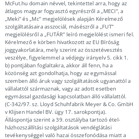
McFut.hu domain névvel, tekintettel arra, hogy az
átlagos magyar fogyasztó egyrészről a „MECI”, a
„Meki” és „Mc” megjelölések alapján Kérelmező
szolgáltatásaira asszociál, másészről a „FUT”
megjelölésről a „FUTÁR” leíró megjelölést ismeri fel.
Kérelmező e körben hivatkozott az EU Bíróság
joggyakorlatára, mely szerint az összetévesztés
veszélye, figyelemmel a védjegy irányelv 5. cikk 1.
b) pontjában foglaltakra, akkor áll fenn, ha a
közönség azt gondolhatja, hogy az egymással
szemben álló áruk vagy szolgáltatások ugyanattól a
vállalattól származnak, vagy az adott esetben
egymással gazdasági kapcsolatban álló vállalattól.
(C-342/97. sz. Lloyd Schuhfabrik Meyer & Co. GmbH
v Klijsen Handel BV. ügy 17. sarokpontja).
Álláspontja szerint a 39. osztályba tartozó étel-
házhozszállítási szolgáltatások vendéglátási
tevékenységgel való hazai összefonódása miatt a