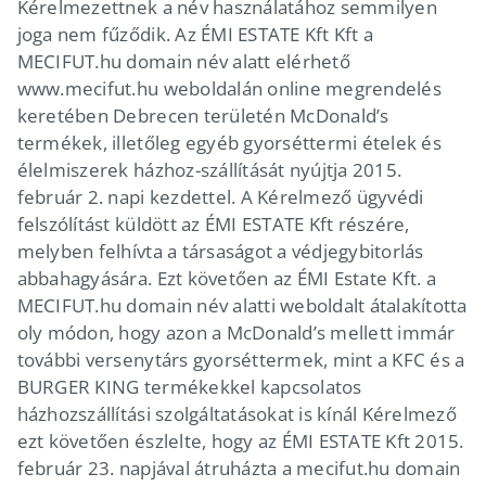
Kérelmezettnek a név használatához semmilyen
joga nem fűződik. Az ÉMI ESTATE Kft Kft a
MECIFUT.hu domain név alatt elérhető
www.mecifut.hu weboldalán online megrendelés
keretében Debrecen területén McDonald’s
termékek, illetőleg egyéb gyorséttermi ételek és
élelmiszerek házhoz-szállítását nyújtja 2015.
február 2. napi kezdettel. A Kérelmező ügyvédi
felszólítást küldött az ÉMI ESTATE Kft részére,
melyben felhívta a társaságot a védjegybitorlás
abbahagyására. Ezt követően az ÉMI Estate Kft. a
MECIFUT.hu domain név alatti weboldalt átalakította
oly módon, hogy azon a McDonald’s mellett immár
további versenytárs gyorséttermek, mint a KFC és a
BURGER KING termékekkel kapcsolatos
házhozszállítási szolgáltatásokat is kínál Kérelmező
ezt követően észlelte, hogy az ÉMI ESTATE Kft 2015.
február 23. napjával átruházta a mecifut.hu domain