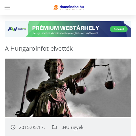
menu
A Hungaroinfot elvették
2015.05.17.
.HU ügyek
access_time
folder_open