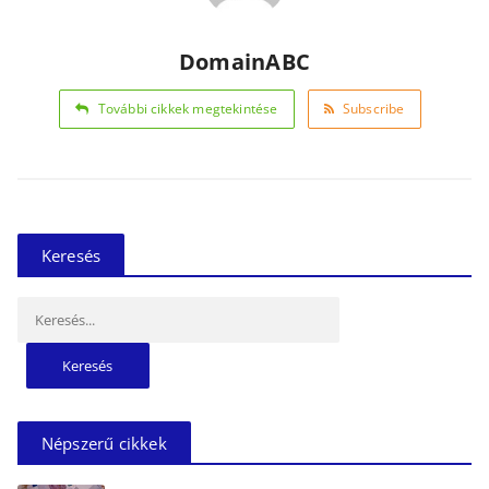
DomainABC
További cikkek megtekintése
Subscribe
Keresés
Keresés:
Népszerű cikkek