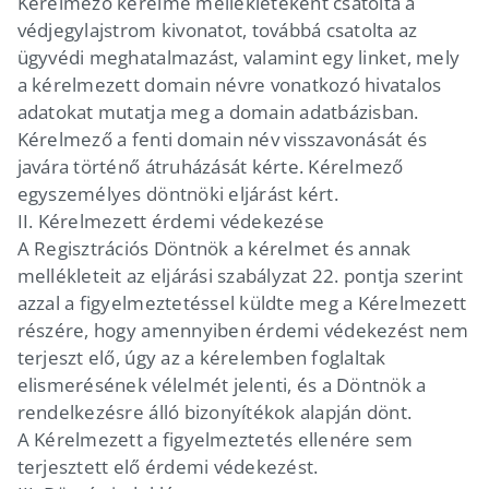
Kérelmező kérelme mellékleteként csatolta a
védjegylajstrom kivonatot, továbbá csatolta az
ügyvédi meghatalmazást, valamint egy linket, mely
a kérelmezett domain névre vonatkozó hivatalos
adatokat mutatja meg a domain adatbázisban.
Kérelmező a fenti domain név visszavonását és
javára történő átruházását kérte. Kérelmező
egyszemélyes döntnöki eljárást kért.
II. Kérelmezett érdemi védekezése
A Regisztrációs Döntnök a kérelmet és annak
mellékleteit az eljárási szabályzat 22. pontja szerint
azzal a figyelmeztetéssel küldte meg a Kérelmezett
részére, hogy amennyiben érdemi védekezést nem
terjeszt elő, úgy az a kérelemben foglaltak
elismerésének vélelmét jelenti, és a Döntnök a
rendelkezésre álló bizonyítékok alapján dönt.
A Kérelmezett a figyelmeztetés ellenére sem
terjesztett elő érdemi védekezést.