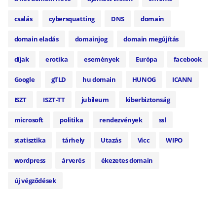
csalás
cybersquatting
DNS
domain
domain eladás
domainjog
domain megújítás
díjak
erotika
események
Európa
facebook
Google
gTLD
hu domain
HUNOG
ICANN
ISZT
ISZT-TT
jubileum
kiberbiztonság
microsoft
politika
rendezvények
ssl
statisztika
tárhely
Utazás
Vicc
WIPO
wordpress
árverés
ékezetes domain
új végződések