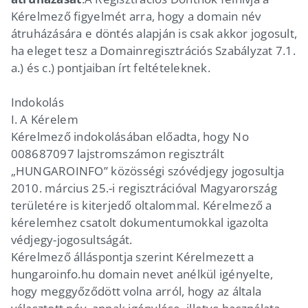
Kérelmező figyelmét arra, hogy a domain név
átruházására e döntés alapján is csak akkor jogosult,
ha eleget tesz a Domainregisztrációs Szabályzat 7.1.
a.) és c.) pontjaiban írt feltételeknek.
Indokolás
I.
A Kérelem
Kérelmező indokolásában előadta, hogy No
008687097 lajstromszámon regisztrált
„HUNGAROINFO” közösségi szóvédjegy jogosultja
2010. március 25.-i regisztrációval Magyarország
területére is kiterjedő oltalommal. Kérelmező a
kérelemhez csatolt dokumentumokkal igazolta
védjegy-jogosultságát.
Kérelmező álláspontja szerint Kérelmezett a
hungaroinfo.hu domain nevet anélkül igényelte,
hogy meggyőződött volna arról, hogy az általa