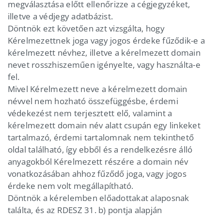
megválasztása előtt ellenőrizze a cégjegyzéket,
illetve a védjegy adatbázist.
Döntnök ezt követően azt vizsgálta, hogy
Kérelmezettnek joga vagy jogos érdeke fűződik-e a
kérelmezett névhez, illetve a kérelmezett domain
nevet rosszhiszeműen igényelte, vagy használta-e
fel.
Mivel Kérelmezett neve a kérelmezett domain
névvel nem hozható összefüggésbe, érdemi
védekezést nem terjesztett elő, valamint a
kérelmezett domain név alatt csupán egy linkeket
tartalmazó, érdemi tartalomnak nem tekinthető
oldal található, így ebből és a rendelkezésre álló
anyagokból Kérelmezett részére a domain név
vonatkozásában ahhoz fűződő joga, vagy jogos
érdeke nem volt megállapítható.
Döntnök a kérelemben előadottakat alaposnak
találta, és az RDESZ 31. b) pontja alapján