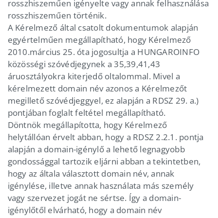
rosszhiszeműen igényelte vagy annak felhasználása
rosszhiszeműen történik.
A Kérelmező által csatolt dokumentumok alapján
egyértelműen megállapítható, hogy Kérelmező
2010.március 25. óta jogosultja a HUNGAROINFO
közösségi szóvédjegynek a 35,39,41,43
áruosztályokra kiterjedő oltalommal. Mivel a
kérelmezett domain név azonos a Kérelmezőt
megillető szóvédjeggyel, ez alapján a RDSZ 29. a.)
pontjában foglalt feltétel megállapítható.
Döntnök megállapította, hogy Kérelmező
helytállóan érvelt abban, hogy a RDSZ 2.2.1. pontja
alapján a domain-igénylő a lehető legnagyobb
gondossággal tartozik eljárni abban a tekintetben,
hogy az általa választott domain név, annak
igénylése, illetve annak használata más személy
vagy szervezet jogát ne sértse. Így a domain-
igénylőtől elvárható, hogy a domain név