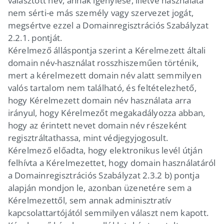
választott név, annak igénylése, illetve használata
nem sérti-e más személy vagy szervezet jogát,
megsértve ezzel a Domainregisztrációs Szabályzat
2.2.1. pontját.
Kérelmező álláspontja szerint a Kérelmezett általi
domain név-használat rosszhiszeműen történik,
mert a kérelmezett domain név alatt semmilyen
valós tartalom nem található, és feltételezhető,
hogy Kérelmezett domain név használata arra
irányul, hogy Kérelmezőt megakadályozza abban,
hogy az érintett nevet domain név részeként
regisztráltathassa, mint védjegyjogosult.
Kérelmező előadta, hogy elektronikus levél útján
felhívta a Kérelmezettet, hogy domain használatáról
a Domainregisztrációs Szabályzat 2.3.2 b) pontja
alapján mondjon le, azonban üzenetére sem a
Kérelmezettől, sem annak adminisztratív
kapcsolattartójától semmilyen választ nem kapott.