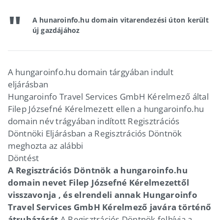
A hunaroinfo.hu domain vitarendezési úton került
új gazdájához
A hungaroinfo.hu domain tárgyában indult
eljárásban
Hungaroinfo Travel Services GmbH Kérelmező által
Filep Józsefné Kérelmezett ellen a hungaroinfo.hu
domain név trágyában indított Regisztrációs
Döntnöki Eljárásban a Regisztrációs Döntnök
meghozta az alábbi
Döntést
A Regisztrációs Döntnök a hungaroinfo.hu
domain nevet Filep Józsefné Kérelmezettől
visszavonja , és elrendeli annak Hungaroinfo
Travel Services GmbH Kérelmező javára történő
átruházását
.A Regisztrációs Döntnök felhívja a