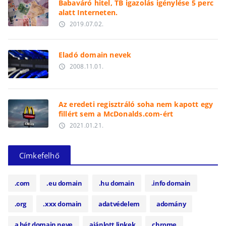
Babaváró hitel, TB igazolás igénylése 5 perc
alatt Interneten.
2019.07.02.
access_time
Eladó domain nevek
2008.11.01.
access_time
Az eredeti regisztráló soha nem kapott egy
fillért sem a McDonalds.com-ért
2021.01.21.
access_time
Címkefelhő
.com
.eu domain
.hu domain
.info domain
.org
.xxx domain
adatvédelem
adomány
a hét domain neve
ajánlott linkek
chrome