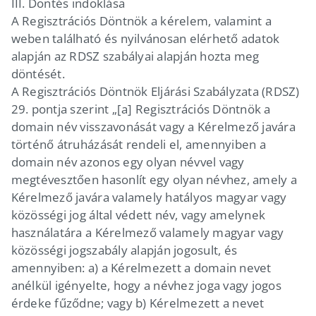
III. Döntés indoklása
A Regisztrációs Döntnök a kérelem, valamint a
weben található és nyilvánosan elérhető adatok
alapján az RDSZ szabályai alapján hozta meg
döntését.
A Regisztrációs Döntnök Eljárási Szabályzata (RDSZ)
29. pontja szerint „[a] Regisztrációs Döntnök a
domain név visszavonását vagy a Kérelmező javára
történő átruházását rendeli el, amennyiben a
domain név azonos egy olyan névvel vagy
megtévesztően hasonlít egy olyan névhez, amely a
Kérelmező javára valamely hatályos magyar vagy
közösségi jog által védett név, vagy amelynek
használatára a Kérelmező valamely magyar vagy
közösségi jogszabály alapján jogosult, és
amennyiben: a) a Kérelmezett a domain nevet
anélkül igényelte, hogy a névhez joga vagy jogos
érdeke fűződne; vagy b) Kérelmezett a nevet