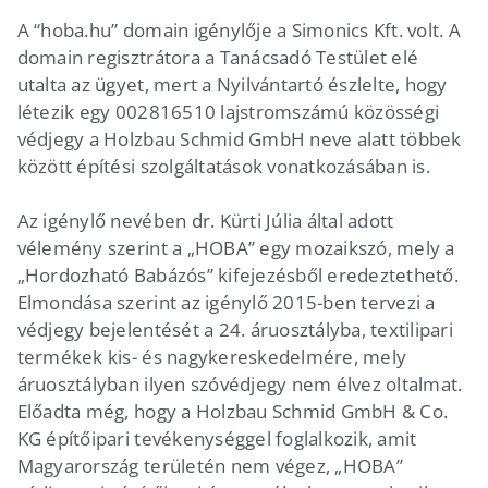
A “hoba.hu” domain igénylője a Simonics Kft. volt. A
domain regisztrátora a Tanácsadó Testület elé
utalta az ügyet, mert a Nyilvántartó észlelte, hogy
létezik egy 002816510 lajstromszámú közösségi
védjegy a Holzbau Schmid GmbH neve alatt többek
között építési szolgáltatások vonatkozásában is.
Az igénylő nevében dr. Kürti Júlia által adott
vélemény szerint a „HOBA” egy mozaikszó, mely a
„Hordozható Babázós” kifejezésből eredeztethető.
Elmondása szerint az igénylő 2015-ben tervezi a
védjegy bejelentését a 24. áruosztályba, textilipari
termékek kis- és nagykereskedelmére, mely
áruosztályban ilyen szóvédjegy nem élvez oltalmat.
Előadta még, hogy a Holzbau Schmid GmbH & Co.
KG építőipari tevékenységgel foglalkozik, amit
Magyarország területén nem végez, „HOBA”