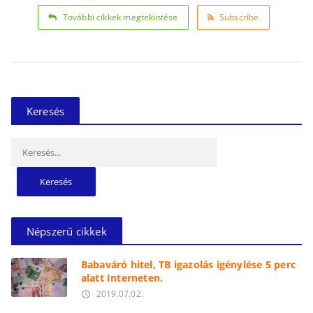
További cikkek megtekintése
Subscribe
Keresés
Keresés:
Népszerű cikkek
Babaváró hitel, TB igazolás igénylése 5 perc
alatt Interneten.
2019.07.02.
access_time