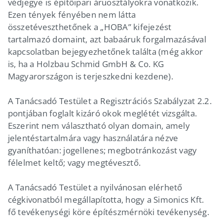
védjegye is építőipari áruosztályokra vonatkozik.
Ezen tények fényében nem látta
összetéveszthetőnek a „HOBA” kifejezést
tartalmazó domaint, azt babaáruk forgalmazásával
kapcsolatban bejegyezhetőnek találta (még akkor
is, ha a Holzbau Schmid GmbH & Co. KG
Magyarországon is terjeszkedni kezdene).
A Tanácsadó Testület a Regisztrációs Szabályzat 2.2.
pontjában foglalt kizáró okok meglétét vizsgálta.
Eszerint nem választható olyan domain, amely
jelentéstartalmára vagy használatára nézve
gyaníthatóan: jogellenes; megbotránkozást vagy
félelmet keltő; vagy megtévesztő.
A Tanácsadó Testület a nyilvánosan elérhető
cégkivonatból megállapította, hogy a Simonics Kft.
fő tevékenységi köre építészmérnöki tevékenység.