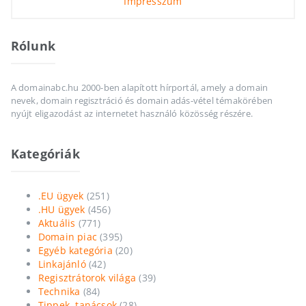
Impresszum
Rólunk
A domainabc.hu 2000-ben alapított hírportál, amely a domain
nevek, domain regisztráció és domain adás-vétel témakörében
nyújt eligazodást az internetet használó közösség részére.
Kategóriák
.EU ügyek
(251)
.HU ügyek
(456)
Aktuális
(771)
Domain piac
(395)
Egyéb kategória
(20)
Linkajánló
(42)
Regisztrátorok világa
(39)
Technika
(84)
Tippek, tanácsok
(28)