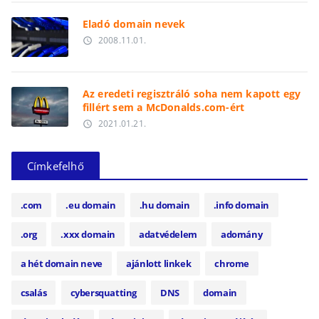
Eladó domain nevek
2008.11.01.
access_time
Az eredeti regisztráló soha nem kapott egy
fillért sem a McDonalds.com-ért
2021.01.21.
access_time
Címkefelhő
.com
.eu domain
.hu domain
.info domain
.org
.xxx domain
adatvédelem
adomány
a hét domain neve
ajánlott linkek
chrome
csalás
cybersquatting
DNS
domain