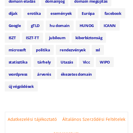
domain eladás
domainjog
domain megújítás
díjak
erotika
események
Európa
facebook
Google
gTLD
hu domain
HUNOG
ICANN
ISZT
ISZT-TT
jubileum
kiberbiztonság
microsoft
politika
rendezvények
ssl
statisztika
tárhely
Utazás
Vicc
WIPO
wordpress
árverés
ékezetes domain
új végződések
Adatkezelési tájékoztató
Általános Szerződési Feltételek