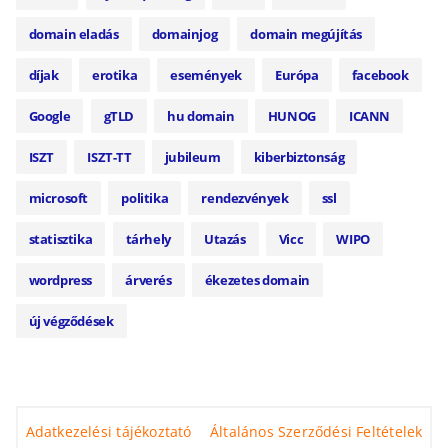
domain eladás
domainjog
domain megújítás
díjak
erotika
események
Európa
facebook
Google
gTLD
hu domain
HUNOG
ICANN
ISZT
ISZT-TT
jubileum
kiberbiztonság
microsoft
politika
rendezvények
ssl
statisztika
tárhely
Utazás
Vicc
WIPO
wordpress
árverés
ékezetes domain
új végződések
Adatkezelési tájékoztató
Általános Szerződési Feltételek