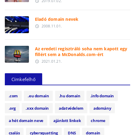
2019.07.02.
access_time
Eladó domain nevek
2008.11.01.
access_time
Az eredeti regisztráló soha nem kapott egy
fillért sem a McDonalds.com-ért
2021.01.21.
access_time
Címkefelhő
.com
.eu domain
.hu domain
.info domain
.org
.xxx domain
adatvédelem
adomány
a hét domain neve
ajánlott linkek
chrome
csalás
cybersquatting
DNS
domain