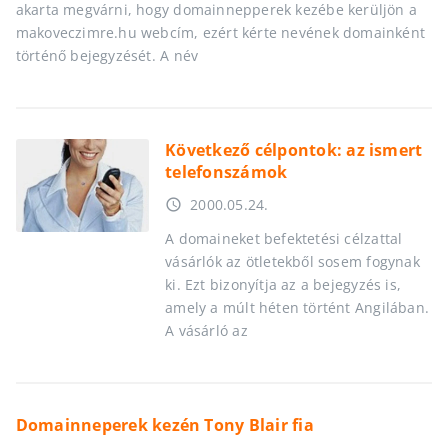
akarta megvárni, hogy domainnepperek kezébe kerüljön a
makoveczimre.hu webcím, ezért kérte nevének domainként
történő bejegyzését. A név
Következő célpontok: az ismert
telefonszámok
2000.05.24.
access_time
A domaineket befektetési célzattal
vásárlók az ötletekből sosem fogynak
ki. Ezt bizonyítja az a bejegyzés is,
amely a múlt héten történt Angilában.
A vásárló az
Domainneperek kezén Tony Blair fia