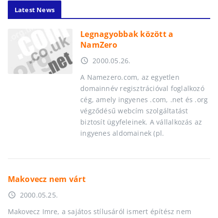
Latest News
Legnagyobbak között a
NamZero
2000.05.26.
access_time
A Namezero.com, az egyetlen
domainnév regisztrációval foglalkozó
cég, amely ingyenes .com, .net és .org
végződésű webcím szolgáltatást
biztosít ügyfeleinek. A vállalkozás az
ingyenes aldomainek (pl.
Makovecz nem várt
2000.05.25.
access_time
Makovecz Imre, a sajátos stílusáról ismert építész nem