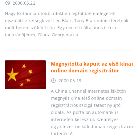
2000.05.22.
access_time
Nagy Britannia utóbbi időkben legtöbbet emlegetett
újszülöttje kétségkívül Leo Blair, Tony Blair miniszterelnök
múlt héten született fia. Egy norfolki általános iskola
tanáránőjének, Diana Georgenak a
Megnyitotta kapuit az első kínai
online domain regisztrátor
2000.05.19.
access_time
A China Channel internetes kikötőn
megnyílt Kína első online domain
regisztrációs szolgáltatást nyújtó
oldala. Az portálon automatikus
interneten keresztül, személyes
ügyintézés nélküli domainreigisztráció
történik. A