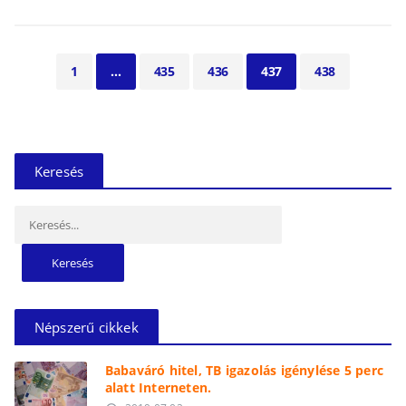
1
…
435
436
437
438
Keresés
Keresés:
Népszerű cikkek
Babaváró hitel, TB igazolás igénylése 5 perc
alatt Interneten.