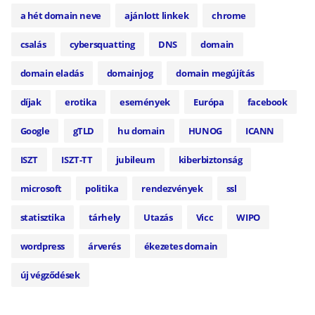
a hét domain neve
ajánlott linkek
chrome
csalás
cybersquatting
DNS
domain
domain eladás
domainjog
domain megújítás
díjak
erotika
események
Európa
facebook
Google
gTLD
hu domain
HUNOG
ICANN
ISZT
ISZT-TT
jubileum
kiberbiztonság
microsoft
politika
rendezvények
ssl
statisztika
tárhely
Utazás
Vicc
WIPO
wordpress
árverés
ékezetes domain
új végződések