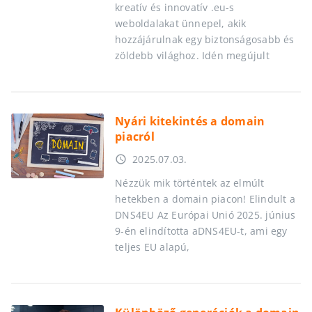
kreatív és innovatív .eu-s
weboldalakat ünnepel, akik
hozzájárulnak egy biztonságosabb és
zöldebb világhoz. Idén megújult
Nyári kitekintés a domain
piacról
2025.07.03.
access_time
Nézzük mik történtek az elmúlt
hetekben a domain piacon! Elindult a
DNS4EU Az Európai Unió 2025. június
9-én elindította aDNS4EU-t, ami egy
teljes EU alapú,