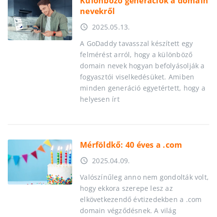
Különböző generációk a domain
nevekről
2025.05.13.
access_time
A GoDaddy tavasszal készített egy
felmérést arról, hogy a különböző
domain nevek hogyan befolyásolják a
fogyasztói viselkedésüket. Amiben
minden generáció egyetértett, hogy a
helyesen írt
Mérföldkő: 40 éves a .com
2025.04.09.
access_time
Valószínűleg anno nem gondolták volt,
hogy ekkora szerepe lesz az
elkövetkezendő évtizedekben a .com
domain végződésnek. A világ