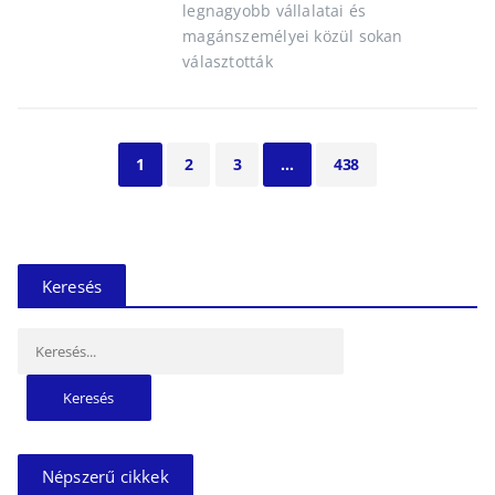
legnagyobb vállalatai és
magánszemélyei közül sokan
választották
1
2
3
…
438
Keresés
Keresés:
Népszerű cikkek