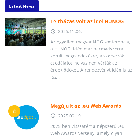
Latest News
Teltházas volt az idei HUNOG
2025.11.06.
access_time
Az egyetlen magyar NOG konferencia,
a HUNOG, idén már harmadszorra
került megrendezésre, a szervezők
csodálatos helyszínen várták az
érdeklődőket. A rendezvényt idén is az
ISZT,
Megújult az .eu Web Awards
2025.09.19.
access_time
2025-ben visszatért a népszerű .eu
Web Awards verseny, amely olyan