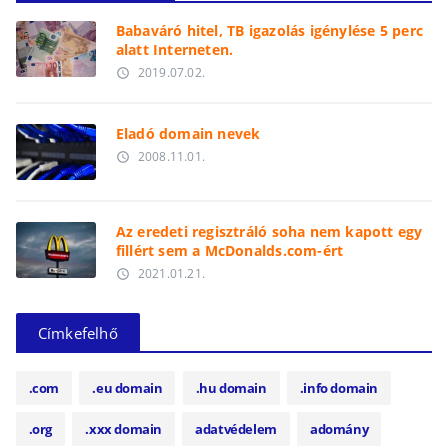
Babaváró hitel, TB igazolás igénylése 5 perc
alatt Interneten.
2019.07.02.
access_time
Eladó domain nevek
2008.11.01.
access_time
Az eredeti regisztráló soha nem kapott egy
fillért sem a McDonalds.com-ért
2021.01.21.
access_time
Címkefelhő
.com
.eu domain
.hu domain
.info domain
.org
.xxx domain
adatvédelem
adomány