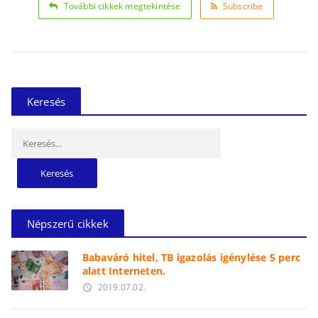
További cikkek megtekintése
Subscribe
Keresés
Keresés:
Népszerű cikkek
Babaváró hitel, TB igazolás igénylése 5 perc
alatt Interneten.
2019.07.02.
access_time