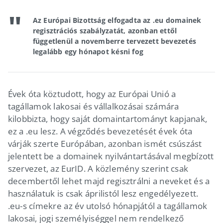
Az Európai Bizottság elfogadta az .eu domainek
regisztrációs szabályzatát, azonban ettől
függetlenül a novemberre tervezett bevezetés
legalább egy hónapot késni fog
Évek óta köztudott, hogy az Európai Unió a
tagállamok lakosai és vállalkozásai számára
kilobbizta, hogy saját domaintartományt kapjanak,
ez a .eu lesz. A végződés bevezetését évek óta
várják szerte Európában, azonban ismét csúszást
jelentett be a domainek nyilvántartásával megbízott
szervezet, az EurID. A közlemény szerint csak
decembertől lehet majd regisztrálni a neveket és a
használatuk is csak áprilistól lesz engedélyezett.
.eu-s címekre az év utolsó hónapjától a tagállamok
lakosai, jogi személyiséggel nem rendelkező