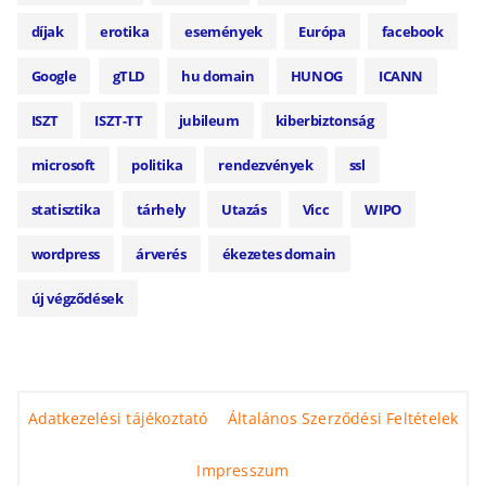
díjak
erotika
események
Európa
facebook
Google
gTLD
hu domain
HUNOG
ICANN
ISZT
ISZT-TT
jubileum
kiberbiztonság
microsoft
politika
rendezvények
ssl
statisztika
tárhely
Utazás
Vicc
WIPO
wordpress
árverés
ékezetes domain
új végződések
Adatkezelési tájékoztató
Általános Szerződési Feltételek
Impresszum