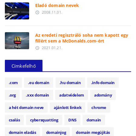
Eladó domain nevek
2008.11.01.
access_time
Az eredeti regisztráló soha nem kapott egy
fillért sem a McDonalds.com-ért
2021.01.21.
access_time
Címkefelhő
.com
.eu domain
.hu domain
.info domain
.org
.xxx domain
adatvédelem
adomány
a hét domain neve
ajánlott linkek
chrome
csalás
cybersquatting
DNS
domain
domain eladás
domainjog
domain megújítás