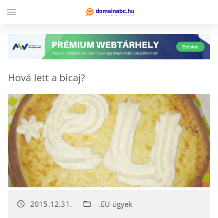
menu
Hová lett a bicaj?
2015.12.31.
.EU ügyek
access_time
folder_open