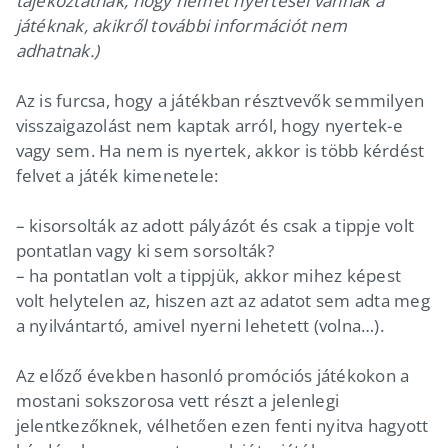
tájékoztatnak, hogy német nyertesei vannak a
játéknak, akikről további információt nem
adhatnak.)
Az is furcsa, hogy a játékban résztvevők semmilyen
visszaigazolást nem kaptak arról, hogy nyertek-e
vagy sem. Ha nem is nyertek, akkor is több kérdést
felvet a játék kimenetele:
– kisorsolták az adott pályázót és csak a tippje volt
pontatlan vagy ki sem sorsolták?
– ha pontatlan volt a tippjük, akkor mihez képest
volt helytelen az, hiszen azt az adatot sem adta meg
a nyilvántartó, amivel nyerni lehetett (volna…).
Az előző években hasonló promóciós játékokon a
mostani sokszorosa vett részt a jelenlegi
jelentkezőknek, vélhetően ezen fenti nyitva hagyott