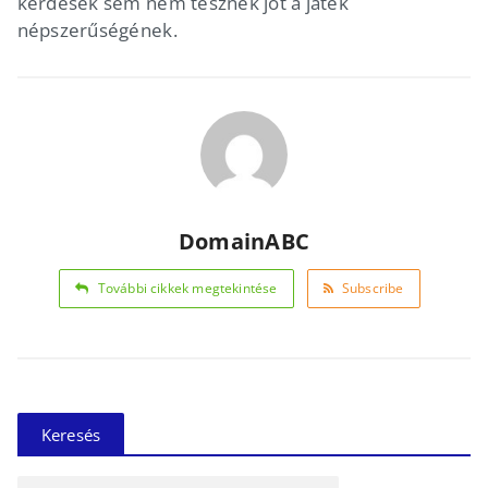
kérdések sem nem tesznek jót a játék
népszerűségének.
DomainABC
További cikkek megtekintése
Subscribe
Keresés
Keresés: