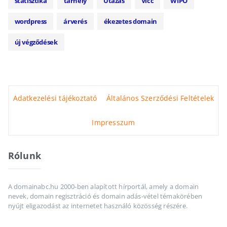
statisztika
tárhely
Utazás
Vicc
WIPO
wordpress
árverés
ékezetes domain
új végződések
Adatkezelési tájékoztató
Általános Szerződési Feltételek
Impresszum
Rólunk
A domainabc.hu 2000-ben alapított hírportál, amely a domain
nevek, domain regisztráció és domain adás-vétel témakörében
nyújt eligazodást az internetet használó közösség részére.