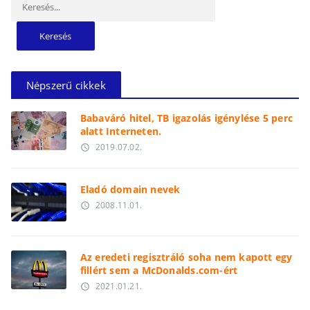
Népszerű cikkek
Babaváró hitel, TB igazolás igénylése 5 perc
alatt Interneten.
2019.07.02.
access_time
Eladó domain nevek
2008.11.01.
access_time
Az eredeti regisztráló soha nem kapott egy
fillért sem a McDonalds.com-ért
2021.01.21.
access_time