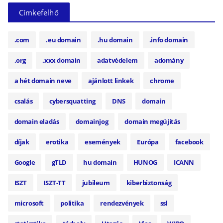
Címkefelhő
.com
.eu domain
.hu domain
.info domain
.org
.xxx domain
adatvédelem
adomány
a hét domain neve
ajánlott linkek
chrome
csalás
cybersquatting
DNS
domain
domain eladás
domainjog
domain megújítás
díjak
erotika
események
Európa
facebook
Google
gTLD
hu domain
HUNOG
ICANN
ISZT
ISZT-TT
jubileum
kiberbiztonság
microsoft
politika
rendezvények
ssl