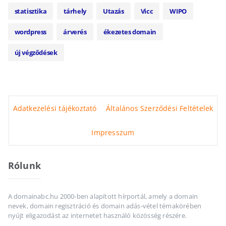
statisztika
tárhely
Utazás
Vicc
WIPO
wordpress
árverés
ékezetes domain
új végződések
Adatkezelési tájékoztató
Általános Szerződési Feltételek
Impresszum
Rólunk
A domainabc.hu 2000-ben alapított hírportál, amely a domain
nevek, domain regisztráció és domain adás-vétel témakörében
nyújt eligazodást az internetet használó közösség részére.