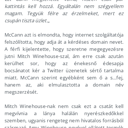
kattintás kell hozzá. Egyáltalán nem szégyellem
magam. Tegyük félre az érzelmeket, mert ez
csupán tiszta üzlet.
„
McCann azt is elmondta, hogy internet szolgáltatója
felszólította, hogy adja át a kérdéses domain nevet.
A férfi kijelentette, hogy szeretne megegyezésre
jutni Mitch Winehouse-szal, ám erre csak azután
kerülhet sor, hogy az énekesnő édesapja
bocsánatot kér a Twitter üzenetek sértő tartalma
miatt. McCann szerint egyébként sem ő a s…fej,
hanem az, aki elmulasztotta a domain név
megszerzését.
Mitch Winehouse-nak nem csak ezt a csatát kell
megvívnia a lánya halálán nyerészkedőkkel
szemben, ugyanis rengeteg nem hivatalos forrásból
származó Amy Winehouse nevével ellátott termék