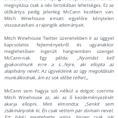
megnyitása csak a név birtokában lehetséges. Ez az
ütőkártya pedig jelenleg McCann kezében van.
Mitch Winehouse emiatt egyelőre kénytelen
visszautasítani a rajongók adományait.
Mitch Winehouse Twitter üzenetekben ír az üggyel
kapcsolatos fejleményekről és ugyanakkor
meglehetősen ingerült hangnemben üzenget
McCann-nak. Egy példa: „
Nyomást kell
gyakorolnunk erre a s…fejre, aki ellopta az
alapítvány nevét. Az ügyvédeink az ügy megoldásán
munkálkodnak, ám ez sok időbe telhet.
„
McCann sem hagyja szó nélkül a dolgot: szerinte
Mitch Winehouse az, aki az ő kezdeményezését
akarja ellopni. Mint elmondta: „S
enkit sem
zsákmányolok ki. Én csak vettem pár domain nevet.
Ezt bárki megtehette volna, hiszen csak pár