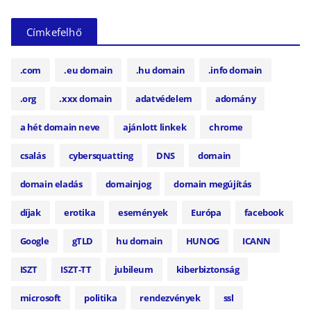
Címkefelhő
.com
.eu domain
.hu domain
.info domain
.org
.xxx domain
adatvédelem
adomány
a hét domain neve
ajánlott linkek
chrome
csalás
cybersquatting
DNS
domain
domain eladás
domainjog
domain megújítás
díjak
erotika
események
Európa
facebook
Google
gTLD
hu domain
HUNOG
ICANN
ISZT
ISZT-TT
jubileum
kiberbiztonság
microsoft
politika
rendezvények
ssl