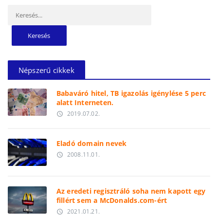
Keresés:
Népszerű cikkek
Babaváró hitel, TB igazolás igénylése 5 perc
alatt Interneten.
2019.07.02.
access_time
Eladó domain nevek
2008.11.01.
access_time
Az eredeti regisztráló soha nem kapott egy
fillért sem a McDonalds.com-ért
2021.01.21.
access_time