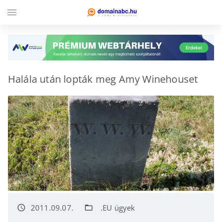
menu
Halála után lopták meg Amy Winehouset
2011.09.07.
.EU ügyek
access_time
folder_open