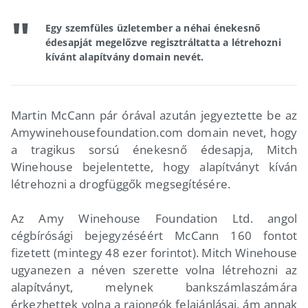
Egy szemfüles üzletember a néhai énekesnő
édesapját megelőzve regisztráltatta a létrehozni
kívánt alapítvány domain nevét.
Martin McCann pár órával azután jegyeztette be az
Amywinehousefoundation.com domain nevet, hogy
a tragikus sorsú énekesnő édesapja, Mitch
Winehouse bejelentette, hogy alapítványt kíván
létrehozni a drogfüggők megsegítésére.
Az Amy Winehouse Foundation Ltd. angol
cégbírósági bejegyzéséért McCann 160 fontot
fizetett (mintegy 48 ezer forintot). Mitch Winehouse
ugyanezen a néven szerette volna létrehozni az
alapítványt, melynek bankszámlaszámára
érkezhettek volna a rajongók felajánlásai, ám annak