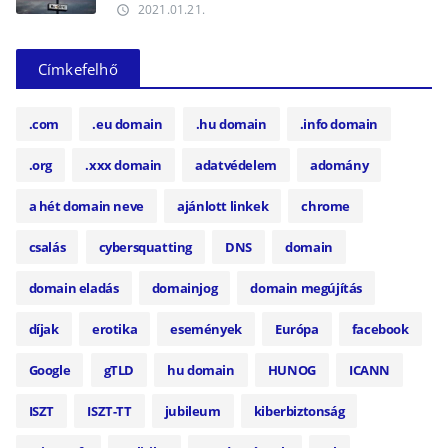
2021.01.21.
access_time
Címkefelhő
.com
.eu domain
.hu domain
.info domain
.org
.xxx domain
adatvédelem
adomány
a hét domain neve
ajánlott linkek
chrome
csalás
cybersquatting
DNS
domain
domain eladás
domainjog
domain megújítás
díjak
erotika
események
Európa
facebook
Google
gTLD
hu domain
HUNOG
ICANN
ISZT
ISZT-TT
jubileum
kiberbiztonság