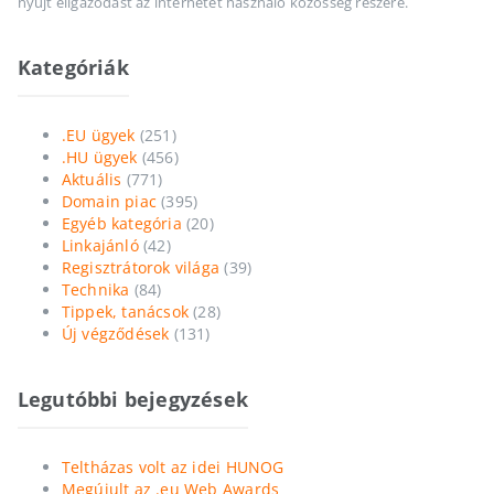
nyújt eligazodást az internetet használó közösség részére.
Kategóriák
.EU ügyek
(251)
.HU ügyek
(456)
Aktuális
(771)
Domain piac
(395)
Egyéb kategória
(20)
Linkajánló
(42)
Regisztrátorok világa
(39)
Technika
(84)
Tippek, tanácsok
(28)
Új végződések
(131)
Legutóbbi bejegyzések
Teltházas volt az idei HUNOG
Megújult az .eu Web Awards