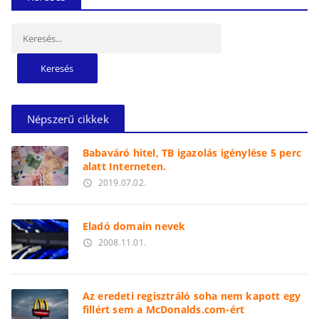
Keresés:
Népszerű cikkek
Babaváró hitel, TB igazolás igénylése 5 perc
alatt Interneten.
2019.07.02.
access_time
Eladó domain nevek
2008.11.01.
access_time
Az eredeti regisztráló soha nem kapott egy
fillért sem a McDonalds.com-ért