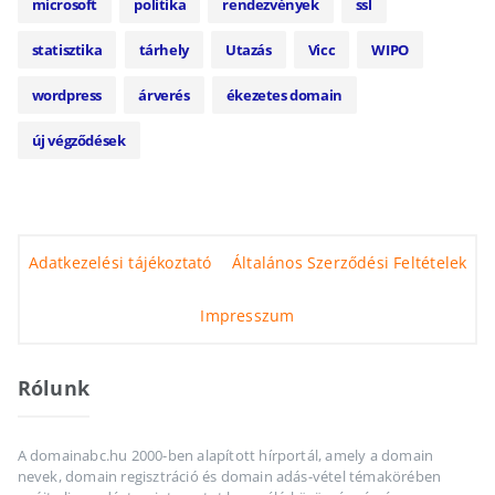
microsoft
politika
rendezvények
ssl
statisztika
tárhely
Utazás
Vicc
WIPO
wordpress
árverés
ékezetes domain
új végződések
Adatkezelési tájékoztató
Általános Szerződési Feltételek
Impresszum
Rólunk
A domainabc.hu 2000-ben alapított hírportál, amely a domain
nevek, domain regisztráció és domain adás-vétel témakörében