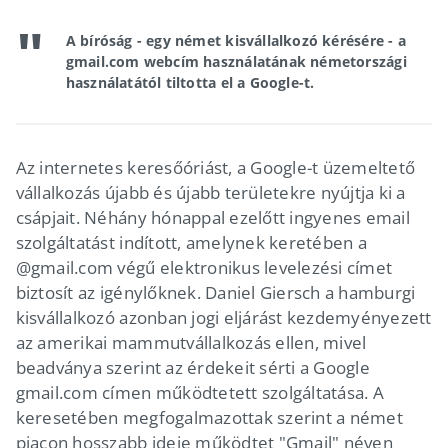
A bíróság - egy német kisvállalkozó kérésére - a
gmail.com webcím használatának németországi
használatától tiltotta el a Google-t.
Az internetes keresőóriást, a Google-t üzemeltető
vállalkozás újabb és újabb területekre nyújtja ki a
csápjait. Néhány hónappal ezelőtt ingyenes email
szolgáltatást indított, amelynek keretében a
@gmail.com végű elektronikus levelezési címet
biztosít az igénylőknek. Daniel Giersch a hamburgi
kisvállalkozó azonban jogi eljárást kezdemyényezett
az amerikai mammutvállalkozás ellen, mivel
beadványa szerint az érdekeit sérti a Google
gmail.com címen működtetett szolgáltatása. A
keresetében megfogalmazottak szerint a német
piacon hosszabb ideje működtet "Gmail" néven