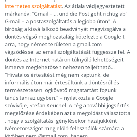
internetes szolgáltatást
. Az átlala védjegyeztetett
márkanév: "Gmail – … und die Post geht richtig ab"
G-mail – a postaszolgáltatás a legjobb úton". A
bíróság a kisvállalkozó beadványát megvizsgálva a
döntés végső meghozataláig kötelezte a Google-t
arra, hogy német területen a gmail.com
végződéssel az email szolgáltatását függessze fel. A
döntés az Internet határon túlnyúló lehetőségeit
ismerve meglehetősen nehezen teljeíthető…
"Hivatalos értesítést még nem kaptunk, de
informális úton már értesültünk a döntésről és
természetesen jogkövető magatartást fogunk
tanúsítani az ügyben." – nyilatkozta a Google
szóvivője, Stefan Keuchel. A cég a további jogsértés
megelőzése érdekében azt a megoldást választotta
, hogy a szolgáltatás igénylésekor hazájukként
Németországot megjelölő felhsználók számára a
jövőben nem @gmail.com, hanem