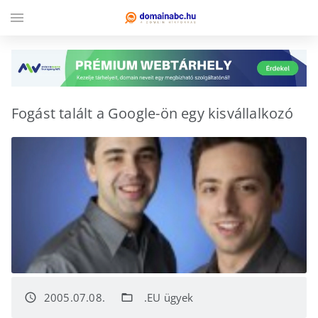
menu
Fogást talált a Google-ön egy kisvállalkozó
2005.07.08.
.EU ügyek
access_time
folder_open