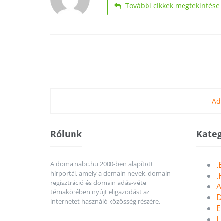
További cikkek megtekintése
Ad
Rólunk
Kateg
A domainabc.hu 2000-ben alapított
.
hírportál, amely a domain nevek, domain
.
regisztráció és domain adás-vétel
A
témakörében nyújt eligazodást az
D
internetet használó közösség részére.
E
L