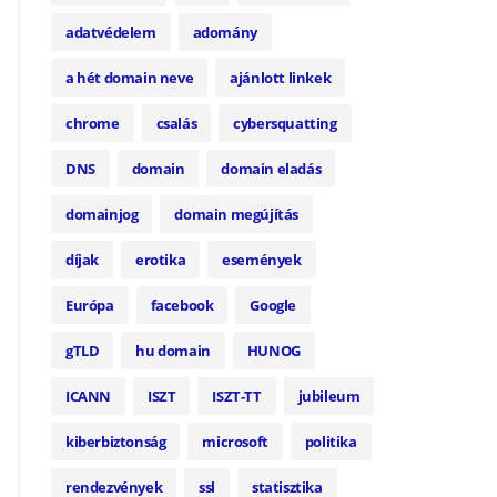
adatvédelem
adomány
a hét domain neve
ajánlott linkek
chrome
csalás
cybersquatting
DNS
domain
domain eladás
domainjog
domain megújítás
díjak
erotika
események
Európa
facebook
Google
gTLD
hu domain
HUNOG
ICANN
ISZT
ISZT-TT
jubileum
kiberbiztonság
microsoft
politika
rendezvények
ssl
statisztika