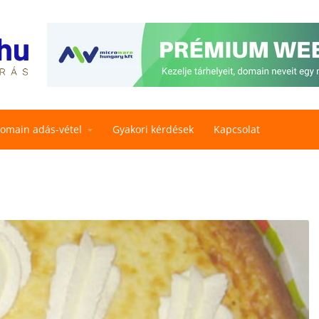
omain adás-vétel
Gyakori kérdések
Kapcsolat