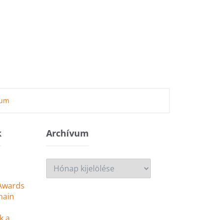
zum
k
Archívum
Archívum
 Awards
main
k a