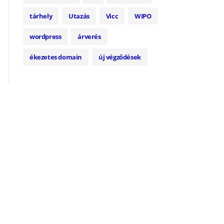
tárhely
Utazás
Vicc
WIPO
wordpress
árverés
ékezetes domain
új végződések