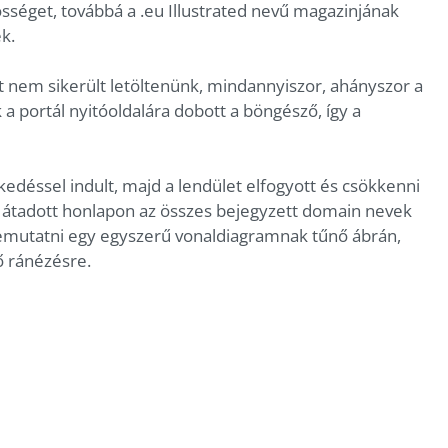
sséget, továbbá a .eu Illustrated nevű magazinjának
k.
t nem sikerült letöltenünk, mindannyiszor, ahányszor a
a portál nyitóoldalára dobott a böngésző, így a
déssel indult, majd a lendület elfogyott és csökkenni
n átadott honlapon az összes bejegyzett domain nevek
emutatni egy egyszerű vonaldiagramnak tűnő ábrán,
ő ránézésre.