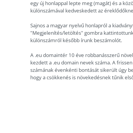
egy új honlappal lepte meg (magát) és a közö
különszámával kedveskedett az éreklődőkne
Sajnos a magyar nyelvű honlapról a kiadvány
"Megjelenítés/letöltés" gombra kattintottunk 
különszámról később írunk beszámolót.
A .eu domaintér 10 éve robbanásszerű növeke
kezdett a .eu domain nevek száma. A frisse
számának évenkénti bontását sikerült úgy b
hogy a csökkenés is növekedésnek tűnik els