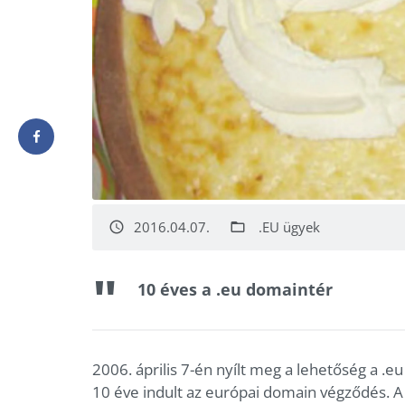
2016.04.07.
.EU ügyek
access_time
folder_open
10 éves a .eu domaintér
2006. április 7-én nyílt meg a lehetőség a .
10 éve indult az európai domain végződés. A