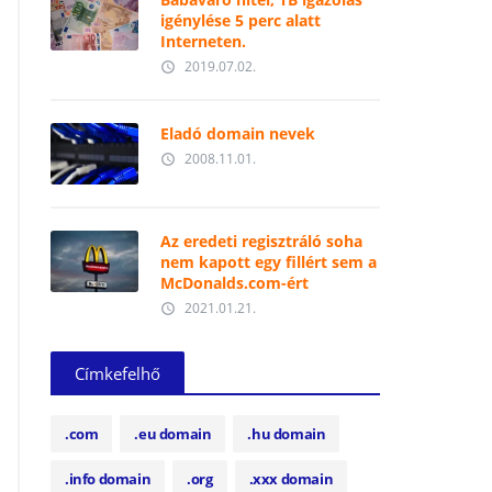
igénylése 5 perc alatt
Interneten.
2019.07.02.
access_time
Eladó domain nevek
2008.11.01.
access_time
Az eredeti regisztráló soha
nem kapott egy fillért sem a
McDonalds.com-ért
2021.01.21.
access_time
Címkefelhő
.com
.eu domain
.hu domain
.info domain
.org
.xxx domain