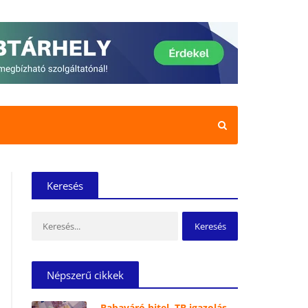
Keresés
Keresés:
Népszerű cikkek
Babaváró hitel, TB igazolás