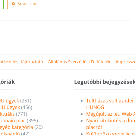
Subscribe
atkezelési tájékoztató
Általános Szerződési Feltételek
Impress
óriák
Legutóbbi bejegyzése
EU ügyek
(251)
Teltházas volt az idei
HU ügyek
(456)
HUNOG
ktuális
(771)
Megújult az .eu Web
omain piac
(395)
Nyári kitekintés a do
gyéb kategória
(20)
piacról
inkajánló
(42)
Különböző generáció