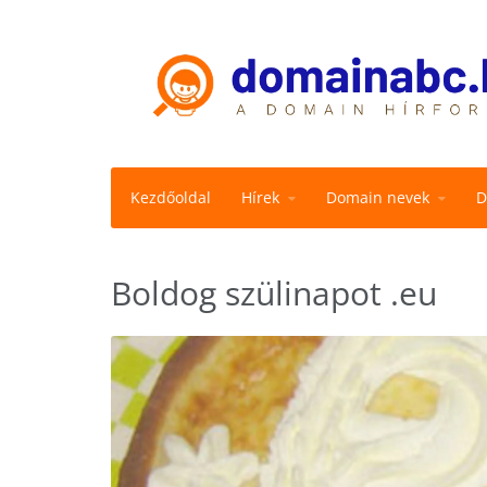
Kezdőoldal
Hírek
Domain nevek
D
Boldog szülinapot .eu