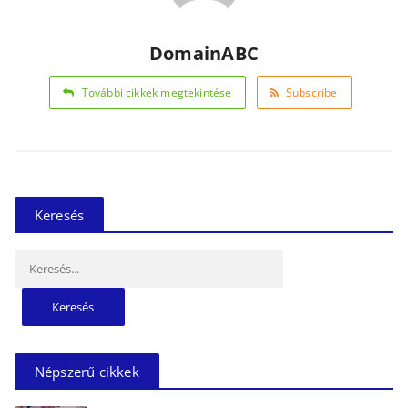
DomainABC
További cikkek megtekintése
Subscribe
Keresés
Keresés:
Népszerű cikkek