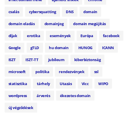
csalás
cybersquatting
DNS
domain
domain eladás
domainjog
domain megújítás
díjak
erotika
események
Európa
facebook
Google
gTLD
hu domain
HUNOG
ICANN
ISZT
ISZT-TT
jubileum
kiberbiztonság
microsoft
politika
rendezvények
ssl
statisztika
tárhely
Utazás
Vicc
WIPO
wordpress
árverés
ékezetes domain
új végződések