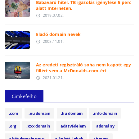
Babaváró hitel, TB igazolás igénylése 5 perc
alatt Interneten.
2019.07.02.
access_time
Eladó domain nevek
2008.11.01.
access_time
Az eredeti regisztráló soha nem kapott egy
fillért sem a McDonalds.com-ért
2021.01.21.
access_time
Címkefelhő
.com
.eu domain
.hu domain
.info domain
.org
.xxx domain
adatvédelem
adomány
a hét domain neve
ajánlott linkek
chrome