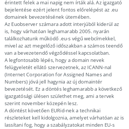
érintett felek a mai napig nem írták alá. Az igazgató
bejelentése ezért jelent fontos előrelépést az .eu
domainek bevezetésének ütemében.
Az Euobserver számara adott interjúból kiderül az
is, hogy várhatóan leghamarabb 2005. nyarán
találkozhatunk működő .eu-s végű webcímekkel,
mivel az azt megelőző időszakban a számos teendő
van a bevezetendő végződéssel kapcsolatban.
A legfontosabb lépés, hogy a domain nevek
felügyeletét ellátó szervezetnek, az ICANN-nal
(Internet Corporation for Assigned Names and
Numbers) jóvá jell hagynia az új domaintér
bevezetését. Ez a döntés leghamarabb a következő
igazgatósági ülésen születhet meg, ami a tervek
szerint november közepén lesz.
A döntést követően EURid-nek a technikai
részleteket kell kidolgoznia, amelyet várhatóan az is
lassítani fog, hogy a szabályzatokat minden EU-s