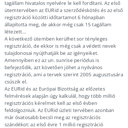
tagállam hivatalos nyelvére le kell fordítani. Az első
ütemtervében az EURid a szerződéskötés és az első
regisztráció közötti időtartamot 6 hónapban
állapította meg, de akkor még csak 15 tagállam
létezett…
A következő ütemben kerülhet sor tényleges
regisztráció, de ekkor is még csak a védett nevek
tulajdonosai nyújthatják be az igényeiket.
Amennyiben ez az un. sunrise periódus is
befejeződik, azt követően jöhet a nyilvános
regisztráció, ami a tervek szerint 2005 augusztusára
csúszik el.
Az EURid és az Európai Bizottság az előzetes
felmérések alapján úgy kalkulál, hogy több millió
regisztrációs kérelmet kell az első évben
feldolgozniuk. Az EURid üzleti tervében azonban
már óvatosabb becsli meg az regisztrációs
szándékot: az első évre 1 millió regisztráció