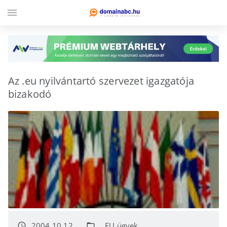
menu
Az .eu nyilvántartó szervezet igazgatója
bizakodó
2004.10.12.
.EU ügyek
access_time
folder_open