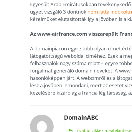
Egyesült Arab Emirátusokban tevékenykedő Al
ügyet vizsgáló 3 döntnök
nem látta indokolt
kérelmüket elutasították így a jövőben is a k
Az www-airfrance.com visszarepült Fran
A domainpiacon egyre több olyan címet érték
látogatottságú weboldal címéhez. Ezek a me
felhasználók nagy száma miatt – egyre többet
forgalmat generáló domain neveket. A www-a
hasonlóképpen járt. A webcímről és a látog
lesz a jövőben lemondani, mert az esetet vi
kezelésére kizárólag a francia légitársaság, a
DomainABC
További cikkek megtekintése