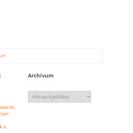
zum
k
Archívum
Archívum
 Awards
main
k a