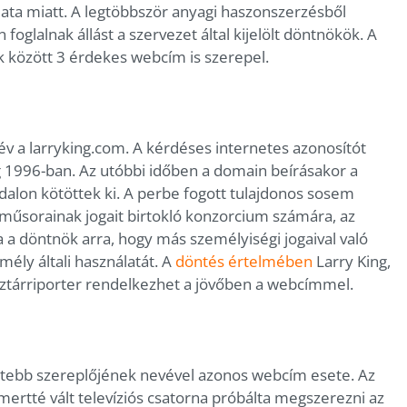
lata miatt. A legtöbbször anyagi haszonszerzésből
lalnak állást a szervezet által kijelölt döntnökök. A
 között 3 érdekes webcím is szerepel.
v a larryking.com. A kérdéses internetes azonosítót
1996-ban. Az utóbbi időben a domain beírásakor a
alon kötöttek ki. A perbe fogott tulajdonos sosem
a műsorainak jogait birtokló konzorcium számára, az
a a döntnök arra, hogy más személyiségi jogaival való
ly általi használatát. A
döntés értelmében
Larry King,
ztárriporter rendelkezhet a jövőben a webcímmel.
rtebb szereplőjének nevével azonos webcím esete. Az
smertté vált televíziós csatorna próbálta megszerezni az