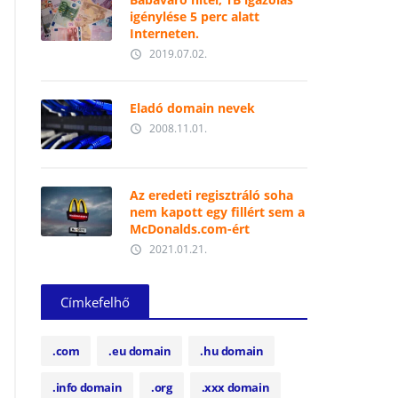
igénylése 5 perc alatt
Interneten.
2019.07.02.
access_time
Eladó domain nevek
2008.11.01.
access_time
Az eredeti regisztráló soha
nem kapott egy fillért sem a
McDonalds.com-ért
2021.01.21.
access_time
Címkefelhő
.com
.eu domain
.hu domain
.info domain
.org
.xxx domain