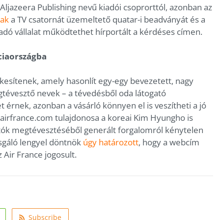
jazeera Publishing nevű kiadói csoprorttól, azonban az
nak
a TV csatornát üzemeltető quatar-i beadványát és a
iadó vállalat működtethet hírportált a kérdéses címen.
ciaországba
esítenek, amely hasonlít egy-egy bevezetett, nagy
gtévesztő nevek – a tévedésből oda látogató
 érnek, azonban a vásárló könnyen el is veszítheti a jó
irfrance.com tulajdonosa a koreai Kim Hyungho is
atók megtévesztéséből generált forgalomról kénytelen
zsgáló lengyel döntnök
úgy határozott
, hogy a webcím
z Air France jogosult.
Subscribe