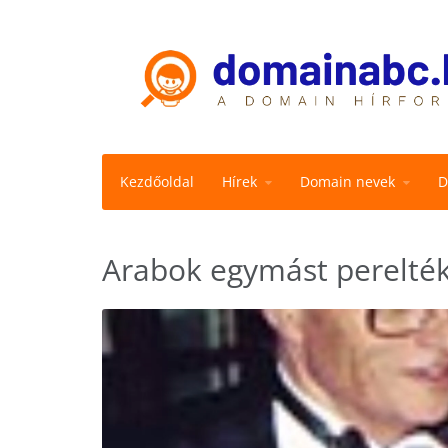
Kezdőoldal
Hírek
Domain nevek
D
Arabok egymást perelté