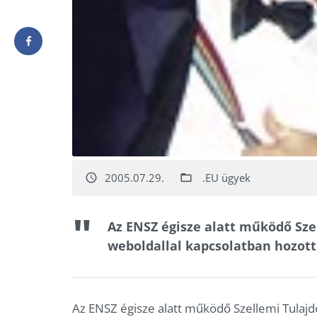
2005.07.29.
.EU ügyek
access_time
folder_open
Az ENSZ égisze alatt működő Sze
weboldallal kapcsolatban hozott
Az ENSZ égisze alatt működő Szellemi Tulajd