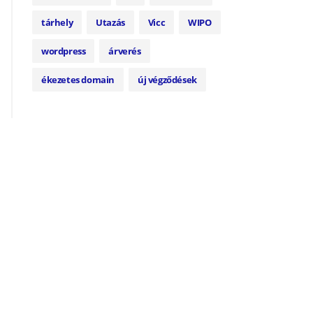
tárhely
Utazás
Vicc
WIPO
wordpress
árverés
ékezetes domain
új végződések