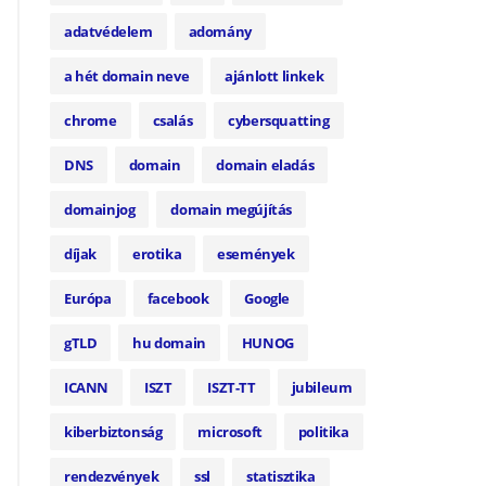
adatvédelem
adomány
a hét domain neve
ajánlott linkek
chrome
csalás
cybersquatting
DNS
domain
domain eladás
domainjog
domain megújítás
díjak
erotika
események
Európa
facebook
Google
gTLD
hu domain
HUNOG
ICANN
ISZT
ISZT-TT
jubileum
kiberbiztonság
microsoft
politika
rendezvények
ssl
statisztika