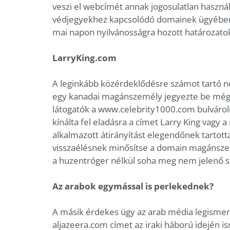
veszi el webcímét annak jogosulatlan haszná
védjegyekhez kapcsolódó domainek ügyében fog
mai napon nyilvánosságra hozott határozatok
LarryKing.com
A leginkább közérdeklődésre számot tartó né
egy kanadai magánszemély jegyezte be még 
látogatók a www.celebrity1000.com bulvárold
kínálta fel eladásra a címet Larry King vagy 
alkalmazott átirányítást elegendőnek tartott
visszaélésnek minősítse a domain magánszemé
a huzentróger nélkül soha meg nem jelenő s
Az arabok egymással is perlekednek?
A másik érdekes ügy az arab média legisme
aljazeera.com címet az iraki háború idején i