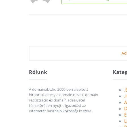
Ad
Rólunk
Kateg
A domainabc.hu 2000-ben alapított
.
hírportál, amely a domain nevek, domain
.
regisztráció és domain adás-vétel
A
témakörében nyújt eligazodást az
D
internetet használó közösség részére.
E
L