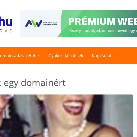
omain adás-vétel
Gyakori kérdések
Kapcsolat
k egy domainért