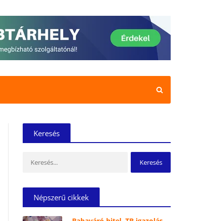
Keresés
Keresés:
Népszerű cikkek
Babaváró hitel, TB igazolás