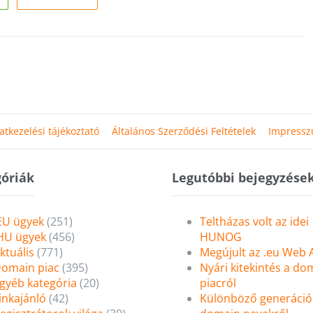
atkezelési tájékoztató
Általános Szerződési Feltételek
Impress
óriák
Legutóbbi bejegyzése
EU ügyek
(251)
Teltházas volt az idei
HU ügyek
(456)
HUNOG
ktuális
(771)
Megújult az .eu Web
omain piac
(395)
Nyári kitekintés a do
gyéb kategória
(20)
piacról
inkajánló
(42)
Különböző generáció