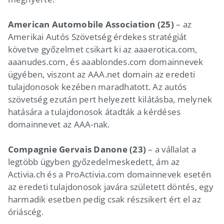
American Automobile Association (25)
– az
Amerikai Autós Szövetség érdekes stratégiát
követve győzelmet csikart ki az aaaerotica.com,
aaanudes.com, és aaablondes.com domainnevek
ügyében, viszont az AAA.net domain az eredeti
tulajdonosok kezében maradhatott. Az autós
szövetség ezután pert helyezett kilátásba, melynek
hatására a tulajdonosok átadták a kérdéses
domainnevet az AAA-nak.
Compagnie Gervais Danone (23)
– a vállalat a
legtöbb ügyben győzedelmeskedett, ám az
Activia.ch és a ProActivia.com domainnevek esetén
az eredeti tulajdonosok javára született döntés, egy
harmadik esetben pedig csak részsikert ért el az
óriáscég.