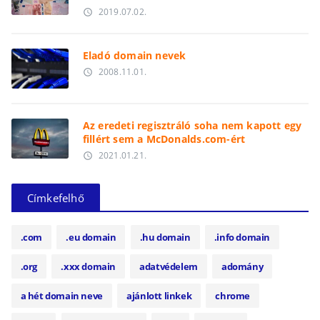
2019.07.02.
access_time
Eladó domain nevek
2008.11.01.
access_time
Az eredeti regisztráló soha nem kapott egy
fillért sem a McDonalds.com-ért
2021.01.21.
access_time
Címkefelhő
.com
.eu domain
.hu domain
.info domain
.org
.xxx domain
adatvédelem
adomány
a hét domain neve
ajánlott linkek
chrome