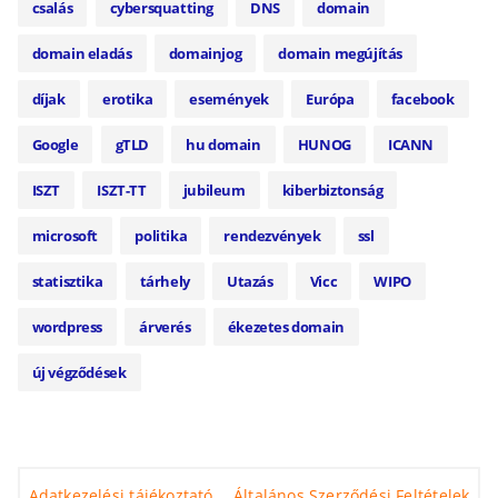
csalás
cybersquatting
DNS
domain
domain eladás
domainjog
domain megújítás
díjak
erotika
események
Európa
facebook
Google
gTLD
hu domain
HUNOG
ICANN
ISZT
ISZT-TT
jubileum
kiberbiztonság
microsoft
politika
rendezvények
ssl
statisztika
tárhely
Utazás
Vicc
WIPO
wordpress
árverés
ékezetes domain
új végződések
Adatkezelési tájékoztató
Általános Szerződési Feltételek