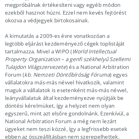
megpróbálnak értékesíteni vagy egyéb módon
ezekből hasznot húzni. Ezzel nem kevés fejtörést
okozva a védjegyek birtokosainak.
A kimutatás a 2009-es évre vonatkozóan a
legtöbb eljárást kezdeményező cégek toplistáját
tartalmazza. Mivel a WIPO (
World Intellectual
Property Organization – a genfi székhelyű Szellemi
Tulajdon Világszervezete
) és a National Arbitration
Forum (
kb. Nemzeti Döntőbíróság Fóruma
) egyes
vállalatokra más-más névvel hivatkozik, valamint
maguk a vállalatok is esetenként más-más névvel,
leányvállalatuk által kezdeményezve nyújtják be
döntési kérelmüket, így a helyzet nem olyan
egyszerű, mint azt elsőre gondolnánk. Ezenkívül, a
National Arbitration Forum a még nem lezárt
ügyeket nem teszi közzé, így a legfrissebb esetek
ebben az összeállításban nem szerepelhettek.