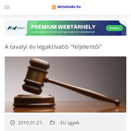
menu
A tavalyi év legaktívabb "feljelentői"
2010.01.27.
.EU ügyek
access_time
folder_open