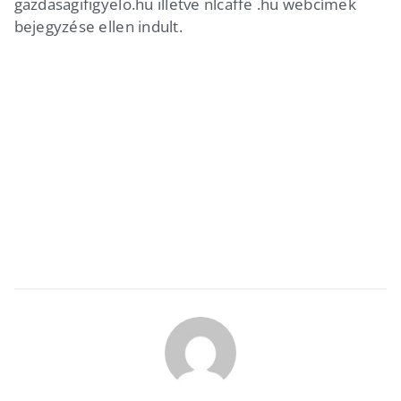
gazdasagifigyelo.hu illetve nlcaffe .hu webcímek
bejegyzése ellen indult.