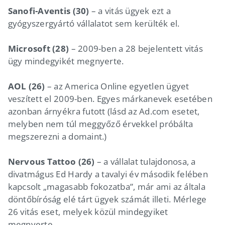
Sanofi-Aventis (30)
– a vitás ügyek ezt a
gyógyszergyártó vállalatot sem kerülték el.
Microsoft (28)
– 2009-ben a 28 bejelentett vitás
ügy mindegyikét megnyerte.
AOL (26)
– az America Online egyetlen ügyet
veszített el 2009-ben. Egyes márkanevek esetében
azonban árnyékra futott (lásd az Ad.com esetet,
melyben nem túl meggyőző érvekkel próbálta
megszerezni a domaint.)
Nervous Tattoo (26)
– a vállalat tulajdonosa, a
divatmágus Ed Hardy a tavalyi év második felében
kapcsolt „magasabb fokozatba”, már ami az általa
döntőbíróság elé tárt ügyek számát illeti. Mérlege
26 vitás eset, melyek közül mindegyiket
megnyerte.