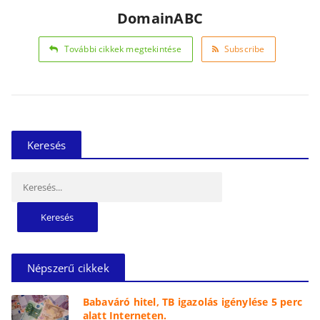
DomainABC
További cikkek megtekintése
Subscribe
Keresés
Keresés:
Népszerű cikkek
Babaváró hitel, TB igazolás igénylése 5 perc
alatt Interneten.