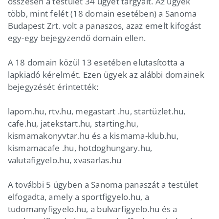
összesen a testület 34 ügyet tárgyalt. Az ügyek
több, mint felét (18 domain esetében) a Sanoma
Budapest Zrt. volt a panaszos, azaz emelt kifogást
egy-egy bejegyzendő domain ellen.
A 18 domain közül 13 esetében elutasította a
lapkiadó kérelmét. Ezen ügyek az alábbi domainek
bejegyzését érintették:
lapom.hu, rtv.hu, megastart .hu, startüzlet.hu,
cafe.hu, jatekstart.hu, starting.hu,
kismamakonyvtar.hu és a kismama-klub.hu,
kismamacafe .hu, hotdoghungary.hu,
valutafigyelo.hu, xvasarlas.hu
A további 5 ügyben a Sanoma panaszát a testület
elfogadta, amely a sportfigyelo.hu, a
tudomanyfigyelo.hu, a bulvarfigyelo.hu és a