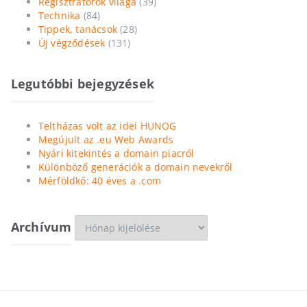
Regisztrátorok világa
(39)
Technika
(84)
Tippek, tanácsok
(28)
Új végződések
(131)
Legutóbbi bejegyzések
Teltházas volt az idei HUNOG
Megújult az .eu Web Awards
Nyári kitekintés a domain piacról
Különböző generációk a domain nevekről
Mérföldkő: 40 éves a .com
Archívum
Archívum