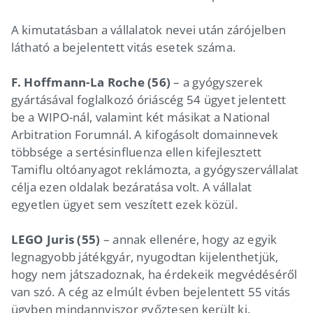
A kimutatásban a vállalatok nevei után zárójelben
látható a bejelentett vitás esetek száma.
F. Hoffmann-La Roche (56)
– a gyógyszerek
gyártásával foglalkozó óriáscég 54 ügyet jelentett
be a WIPO-nál, valamint két másikat a National
Arbitration Forumnál. A kifogásolt domainnevek
többsége a sertésinfluenza ellen kifejlesztett
Tamiflu oltóanyagot reklámozta, a gyógyszervállalat
célja ezen oldalak bezáratása volt. A vállalat
egyetlen ügyet sem veszített ezek közül.
LEGO Juris (55)
– annak ellenére, hogy az egyik
legnagyobb játékgyár, nyugodtan kijelenthetjük,
hogy nem játszadoznak, ha érdekeik megvédéséről
van szó. A cég az elmúlt évben bejelentett 55 vitás
ügyben mindannyiszor győztesen került ki.