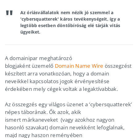
Az óriásvállalatok nem nézik jó szemmel a
'cybersquatterek' káros tevékenységeit, így a
legtöbb esetben döntőbíróság elé tárják vitás
ügyeiket.
A domainipar meghatározó
blogjaként üzemelő
Domain Name Wire
összegzést
készített arra vonatkozóan, hogy a domain
neveikkel kapcsolatos jogok érvényesítése
érdekében mely cégek voltak a legaktívabbak.
Az összegzés egy világos üzenet a ‘cybersquatterek’
népes táborának. Ők azok, akik
ismert márkaneveket (vagy azokhoz nagyon
hasonló szavakat) domain nevekként lefoglalnak,
majd nagy haszon reményében