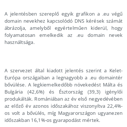
A jelentésben szereplő egyik grafikon a .eu végű
domain nevekhez kapcsolódó DNS kérések számát
ábrázolja, amelyből egyértelműen kiderül, hogy
folyamatosan emelkedik az .eu domain nevek
használtsága.
A szervezet által kiadott jelentés szerint a Kelet-
Európa országaiban a legnagyobb a .eu domaintér
bővülése. A legkiemelkedőbb növekedést Málta és
Bulgária (42,6%) és Észtország (39,3) igénylői
produkálták. Romániában az év első negyedévében
az előző év azonos időszakához viszonyítva 22,4%-
os volt a bővülés, míg Magyarországon ugyanezen
időszakban 16,1%-os gyarapodást mértek.