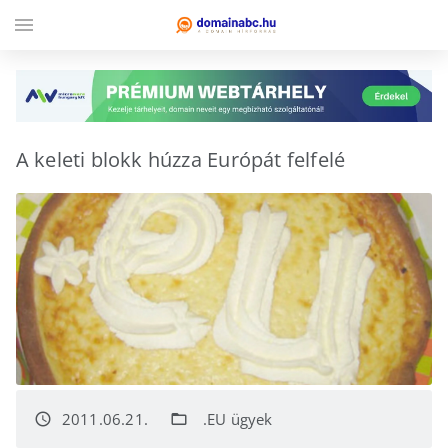
menu
A keleti blokk húzza Európát felfelé
2011.06.21.
.EU ügyek
access_time
folder_open