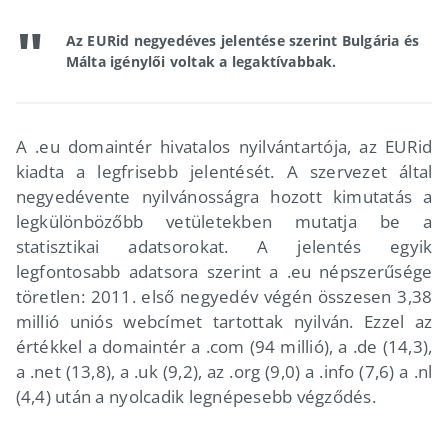
Az EURid negyedéves jelentése szerint Bulgária és
Málta igénylői voltak a legaktívabbak.
A .eu domaintér hivatalos nyilvántartója, az EURid
kiadta a legfrisebb jelentését. A szervezet által
negyedévente nyilvánosságra hozott kimutatás a
legkülönbözőbb vetületekben mutatja be a
statisztikai adatsorokat. A jelentés egyik
legfontosabb adatsora szerint a .eu népszerűsége
töretlen: 2011. első negyedév végén összesen 3,38
millió uniós webcímet tartottak nyilván. Ezzel az
értékkel a domaintér a .com (94 millió), a .de (14,3),
a .net (13,8), a .uk (9,2), az .org (9,0) a .info (7,6) a .nl
(4,4) után a nyolcadik legnépesebb végződés.