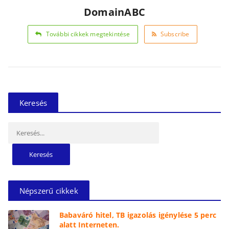
DomainABC
További cikkek megtekintése
Subscribe
Keresés
Keresés:
Népszerű cikkek
Babaváró hitel, TB igazolás igénylése 5 perc
alatt Interneten.