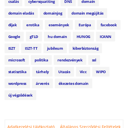
csalás
cybersquatting
DNS
domain
domain eladás
domainjog
domain megújítás
díjak
erotika
események
Európa
facebook
Google
gTLD
hu domain
HUNOG
ICANN
ISZT
ISZT-TT
jubileum
kiberbiztonság
microsoft
politika
rendezvények
ssl
statisztika
tárhely
Utazás
Vicc
WIPO
wordpress
árverés
ékezetes domain
új végződések
Adatkezelési tájékoztató
Általános Szerződési Feltételek