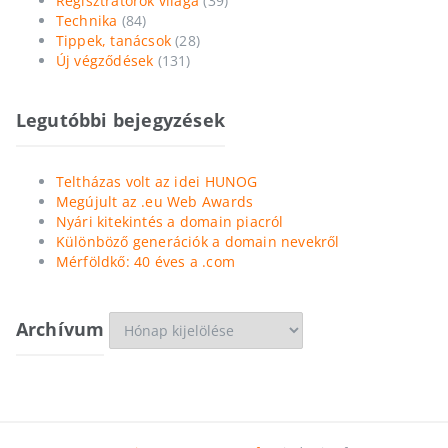
Regisztrátorok világa
(39)
Technika
(84)
Tippek, tanácsok
(28)
Új végződések
(131)
Legutóbbi bejegyzések
Teltházas volt az idei HUNOG
Megújult az .eu Web Awards
Nyári kitekintés a domain piacról
Különböző generációk a domain nevekről
Mérföldkő: 40 éves a .com
Archívum
Archívum