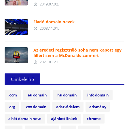
2019.07.02.
access_time
Eladó domain nevek
2008.11.01.
access_time
Az eredeti regisztráló soha nem kapott egy
fillért sem a McDonalds.com-ért
2021.01.21.
access_time
Címkefelhő
.com
.eu domain
.hu domain
.info domain
.org
.xxx domain
adatvédelem
adomány
a hét domain neve
ajánlott linkek
chrome