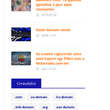
igénylése 5 perc alatt
Interneten.
2019.07.02.
access_time
Eladó domain nevek
2008.11.01.
access_time
Az eredeti regisztráló soha
nem kapott egy fillért sem a
McDonalds.com-ért
2021.01.21.
access_time
Címkefelhő
.com
.eu domain
.hu domain
.info domain
.org
.xxx domain