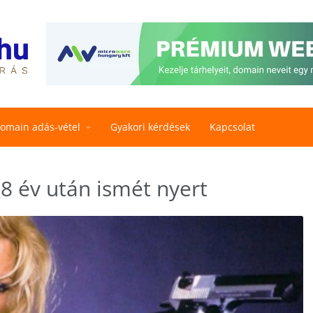
omain adás-vétel
Gyakori kérdések
Kapcsolat
 8 év után ismét nyert