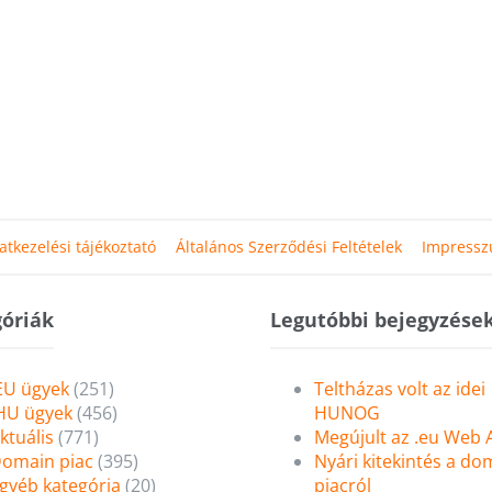
atkezelési tájékoztató
Általános Szerződési Feltételek
Impress
óriák
Legutóbbi bejegyzése
EU ügyek
(251)
Teltházas volt az idei
HU ügyek
(456)
HUNOG
ktuális
(771)
Megújult az .eu Web
omain piac
(395)
Nyári kitekintés a do
gyéb kategória
(20)
piacról