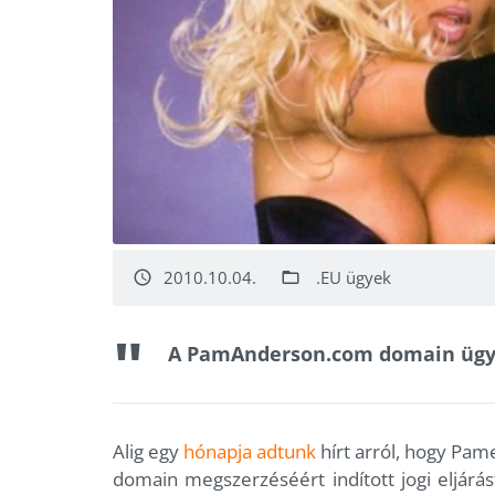
2010.10.04.
.EU ügyek
access_time
folder_open
A PamAnderson.com domain ügyéb
Alig egy
hónapja adtunk
hírt arról, hogy Pam
domain megszerzéséért indított jogi eljár