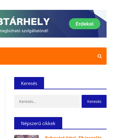
Keresés
Keresés:
Népszerű cikkek
Babaváró hitel, TB igazolás