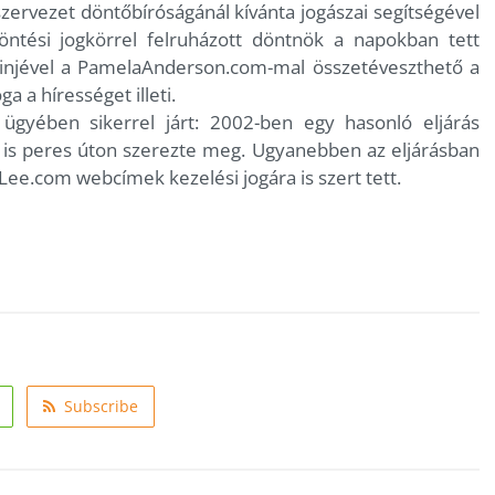
szervezet döntőbíróságánál kívánta jogászai segítségével
ntési jogkörrel felruházott döntnök a napokban tett
ainjével a PamelaAnderson.com-mal összetéveszthető a
 a hírességet illeti.
yében sikerrel járt: 2002-ben egy hasonló eljárás
s peres úton szerezte meg. Ugyanebben az eljárásban
e.com webcímek kezelési jogára is szert tett.
Subscribe