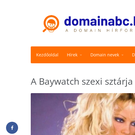
Kezdőoldal
Hírek
Domain nevek
D
A Baywatch szexi sztárja