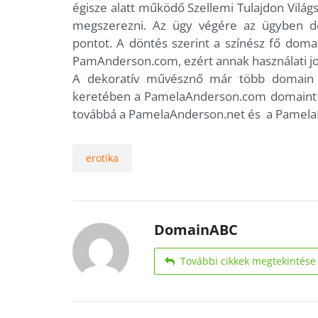
égisze alatt működő Szellemi Tulajdon Világ
megszerezni. Az ügy végére az ügyben dö
pontot. A döntés szerint a színész fő dom
PamAnderson.com, ezért annak használati joga
A dekoratív művésznő már több domain üg
keretében a PamelaAnderson.com domaint i
továbbá a PamelaAnderson.net és a PamelaLe
erotika
DomainABC
További cikkek megtekintése