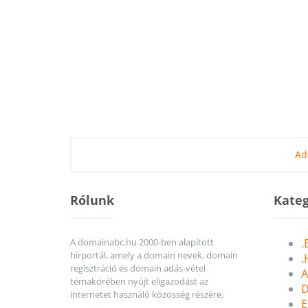
Ad
Rólunk
Kateg
A domainabc.hu 2000-ben alapított
.
hírportál, amely a domain nevek, domain
.
regisztráció és domain adás-vétel
A
témakörében nyújt eligazodást az
D
internetet használó közösség részére.
E