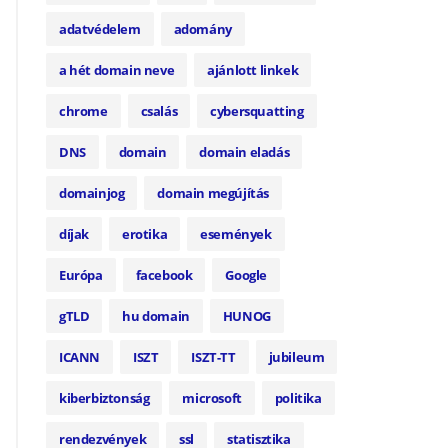
adatvédelem
adomány
a hét domain neve
ajánlott linkek
chrome
csalás
cybersquatting
DNS
domain
domain eladás
domainjog
domain megújítás
díjak
erotika
események
Európa
facebook
Google
gTLD
hu domain
HUNOG
ICANN
ISZT
ISZT-TT
jubileum
kiberbiztonság
microsoft
politika
rendezvények
ssl
statisztika