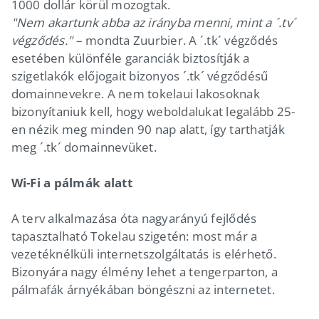
1000 dollár körül mozogtak.
"Nem akartunk abba az irányba menni, mint a ´.tv´
végződés."
– mondta Zuurbier. A ´.tk´ végződés
esetében különféle garanciák biztosítják a
szigetlakók előjogait bizonyos ´.tk´ végződésű
domainnevekre. A nem tokelaui lakosoknak
bizonyítaniuk kell, hogy weboldalukat legalább 25-
en nézik meg minden 90 nap alatt, így tarthatják
meg ´.tk´ domainnevüket.
Wi-Fi a pálmák alatt
A terv alkalmazása óta nagyarányú fejlődés
tapasztalható Tokelau szigetén: most már a
vezetéknélküli internetszolgáltatás is elérhető.
Bizonyára nagy élmény lehet a tengerparton, a
pálmafák árnyékában böngészni az internetet.