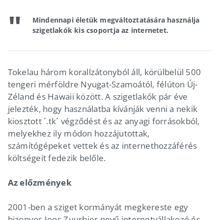
Mindennapi életük megváltoztatására használja
szigetlakók kis csoportja az internetet.
Tokelau három korallzátonyból áll, körülbelül 500
tengeri mérföldre Nyugat-Szamoától, félúton Új-
Zéland és Hawaii között. A szigetlakók pár éve
jelezték, hogy használatba kívánják venni a nekik
kiosztott ´.tk´ végződést és az anyagi forrásokból,
melyekhez ily módon hozzájutottak,
számítógépeket vettek és az internethozzáférés
költségeit fedezik belőle.
Az előzmények
2001-ben a sziget kormányát megkereste egy
bizonyos Joos Zuurbier nevű internetvállakozó és