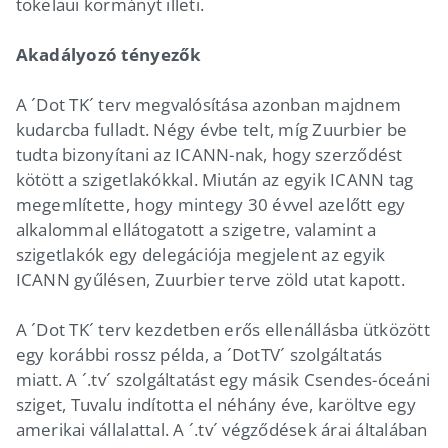
tokelaui kormányt illeti.
Akadályozó tényezők
A ´Dot TK´ terv megvalósítása azonban majdnem
kudarcba fulladt. Négy évbe telt, míg Zuurbier be
tudta bizonyítani az ICANN-nak, hogy szerződést
kötött a szigetlakókkal. Miután az egyik ICANN tag
megemlítette, hogy mintegy 30 évvel azelőtt egy
alkalommal ellátogatott a szigetre, valamint a
szigetlakók egy delegációja megjelent az egyik
ICANN gyűlésen, Zuurbier terve zöld utat kapott.
A ´Dot TK´ terv kezdetben erős ellenállásba ütközött
egy korábbi rossz példa, a ´DotTV´ szolgáltatás
miatt. A ´.tv´ szolgáltatást egy másik Csendes-óceáni
sziget, Tuvalu indította el néhány éve, karöltve egy
amerikai vállalattal. A ´.tv´ végződések árai általában