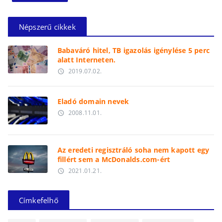
Népszerű cikkek
Babaváró hitel, TB igazolás igénylése 5 perc
alatt Interneten.
2019.07.02.
access_time
Eladó domain nevek
2008.11.01.
access_time
Az eredeti regisztráló soha nem kapott egy
fillért sem a McDonalds.com-ért
2021.01.21.
access_time
Címkefelhő