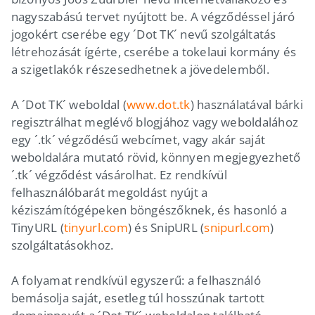
nagyszabású tervet nyújtott be. A végződéssel járó
jogokért cserébe egy ´Dot TK´ nevű szolgáltatás
létrehozását ígérte, cserébe a tokelaui kormány és
a szigetlakók részesedhetnek a jövedelemből.
A ´Dot TK´ weboldal (
www.dot.tk
) használatával bárki
regisztrálhat meglévő blogjához vagy weboldalához
egy ´.tk´ végződésű webcímet, vagy akár saját
weboldalára mutató rövid, könnyen megjegyezhető
´.tk´ végződést vásárolhat. Ez rendkívül
felhasználóbarát megoldást nyújt a
kéziszámítógépeken böngészőknek, és hasonló a
TinyURL (
tinyurl.com
) és SnipURL (
snipurl.com
)
szolgáltatásokhoz.
A folyamat rendkívül egyszerű: a felhasználó
bemásolja saját, esetleg túl hosszúnak tartott