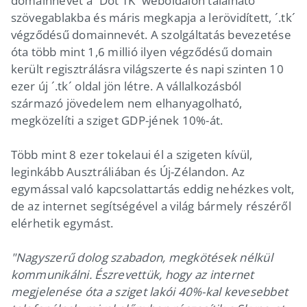
domainnevét a ´Dot TK´ weboldalon található
szövegablakba és máris megkapja a lerövidített, ´.tk´
végződésű domainnevét. A szolgáltatás bevezetése
óta több mint 1,6 millió ilyen végződésű domain
került regisztrálásra világszerte és napi szinten 10
ezer új ´.tk´ oldal jön létre. A vállalkozásból
származó jövedelem nem elhanyagolható,
megközelíti a sziget GDP-jének 10%-át.
Több mint 8 ezer tokelaui él a szigeten kívül,
leginkább Ausztráliában és Új-Zélandon. Az
egymással való kapcsolattartás eddig nehézkes volt,
de az internet segítségével a világ bármely részéről
elérhetik egymást.
"Nagyszerű dolog szabadon, megkötések nélkül
kommunikálni. Észrevettük, hogy az internet
megjelenése óta a sziget lakói 40%-kal kevesebbet