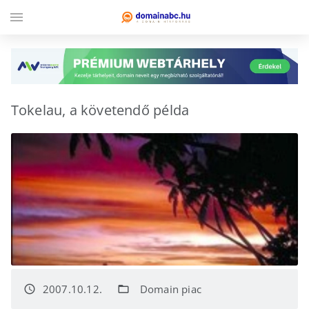
menu
Tokelau, a követendő példa
2007.10.12.
Domain piac
access_time
folder_open