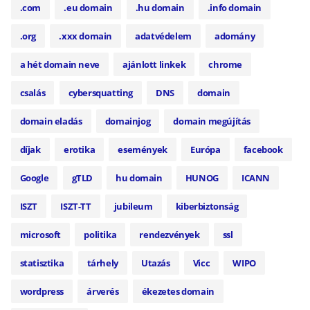
.com
.eu domain
.hu domain
.info domain
.org
.xxx domain
adatvédelem
adomány
a hét domain neve
ajánlott linkek
chrome
csalás
cybersquatting
DNS
domain
domain eladás
domainjog
domain megújítás
díjak
erotika
események
Európa
facebook
Google
gTLD
hu domain
HUNOG
ICANN
ISZT
ISZT-TT
jubileum
kiberbiztonság
microsoft
politika
rendezvények
ssl
statisztika
tárhely
Utazás
Vicc
WIPO
wordpress
árverés
ékezetes domain