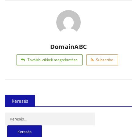
DomainABC
További cikkek megtekintése
Subscribe
Keresés
Keresés: