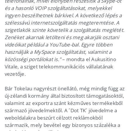
telefonálnak, mivel előnyben részesítik a Skype-ot
és a hasonló VOIP szolgáltatásokat, melyekkel
ingyen beszélhetnek bárkivel. A következő lépés a
szélessávú internetszolgáltatás megteremtése. A
szigetlakók szinte követelik a szolgáltatás meglétét.
Zenéket akarnak letölteni és meg akarják osztani
videóikat például a YouTube-bal. Egyre többen
használják a MySpace szolgáltatást, valamint a
közösségi portálokat is."
– mondta el Aukusitino
Vitale, a sziget telekommunikációs vállalatának
vezetője.
Bár Tokelau nagyrészt önellátó, még mindig függ az
új-zélandi kormány által biztosított támogatásoktól,
valamint az exportra szánt kézműves termékekből
származó jövedelmektől. A ´Dot TK´ jövedelme a
weboldalakra beszúrt célzott reklámokból
származik, mely bevétel egy bizonyos százaléka a