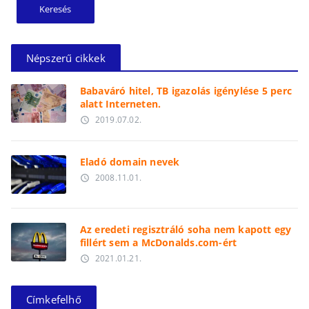
Népszerű cikkek
Babaváró hitel, TB igazolás igénylése 5 perc
alatt Interneten.
2019.07.02.
access_time
Eladó domain nevek
2008.11.01.
access_time
Az eredeti regisztráló soha nem kapott egy
fillért sem a McDonalds.com-ért
2021.01.21.
access_time
Címkefelhő