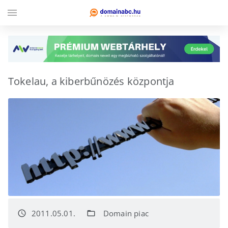
menu
Tokelau, a kiberbűnözés központja
2011.05.01.
Domain piac
access_time
folder_open