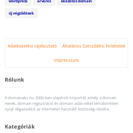
wordpress
árverés
ékezetes domain
új végződések
Adatkezelési tájékoztató
Általános Szerződési Feltételek
Impresszum
Rólunk
A domainabc.hu 2000-ben alapított hírportál, amely a domain
nevek, domain regisztráció és domain adás-vétel témakörében
nyújt eligazodást az internetet használó közösség részére.
Kategóriák