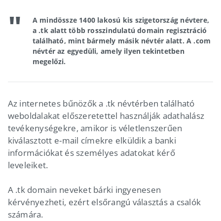
A mindössze 1400 lakosú kis szigetország névtere,
a .tk alatt több rosszindulatú domain regisztráció
található, mint bármely másik névtér alatt. A .com
névtér az egyedüli, amely ilyen tekintetben
megelőzi.
Az internetes bűnözők a .tk névtérben található
weboldalakat előszeretettel használják adathalász
tevékenységekre, amikor is véletlenszerűen
kiválasztott e-mail címekre elküldik a banki
információkat és személyes adatokat kérő
leveleiket.
A .tk domain neveket bárki ingyenesen
kérvényezheti, ezért elsőrangú választás a csalók
számára.