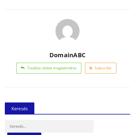
DomainABC
További cikkek megtekintése
Subscribe
Keresés
Keresés: