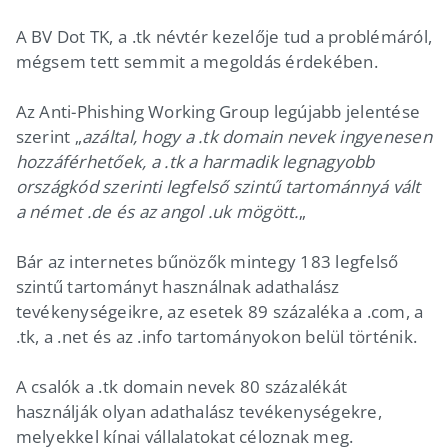
A BV Dot TK, a .tk névtér kezelője tud a problémáról,
mégsem tett semmit a megoldás érdekében.
Az Anti-Phishing Working Group legújabb jelentése
szerint „
azáltal, hogy a .tk domain nevek ingyenesen
hozzáférhetőek, a .tk a harmadik legnagyobb
országkód szerinti legfelső szintű tartománnyá vált
a német .de és az angol .uk mögött.
„
Bár az internetes bűnözők mintegy 183 legfelső
szintű tartományt használnak adathalász
tevékenységeikre, az esetek 89 százaléka a .com, a
.tk, a .net és az .info tartományokon belül történik.
A csalók a .tk domain nevek 80 százalékát
használják olyan adathalász tevékenységekre,
melyekkel kínai vállalatokat céloznak meg.