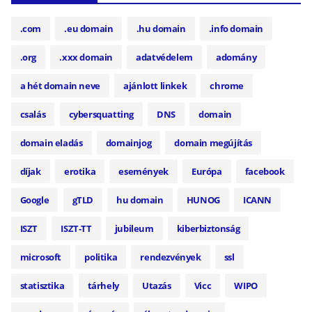
.com
.eu domain
.hu domain
.info domain
.org
.xxx domain
adatvédelem
adomány
a hét domain neve
ajánlott linkek
chrome
csalás
cybersquatting
DNS
domain
domain eladás
domainjog
domain megújítás
díjak
erotika
események
Európa
facebook
Google
gTLD
hu domain
HUNOG
ICANN
ISZT
ISZT-TT
jubileum
kiberbiztonság
microsoft
politika
rendezvények
ssl
statisztika
tárhely
Utazás
Vicc
WIPO