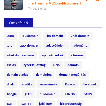
fillért sem a McDonalds.com-ért
2021.01.21.
access_time
Címkefelhő
.com
.eu domain
.hu domain
.info domain
.org
.xxx domain
adatvédelem
adomány
a hét domain neve
ajánlott linkek
chrome
csalás
cybersquatting
DNS
domain
domain eladás
domainjog
domain megújítás
díjak
erotika
események
Európa
facebook
Google
gTLD
hu domain
HUNOG
ICANN
ISZT
ISZT-TT
jubileum
kiberbiztonság