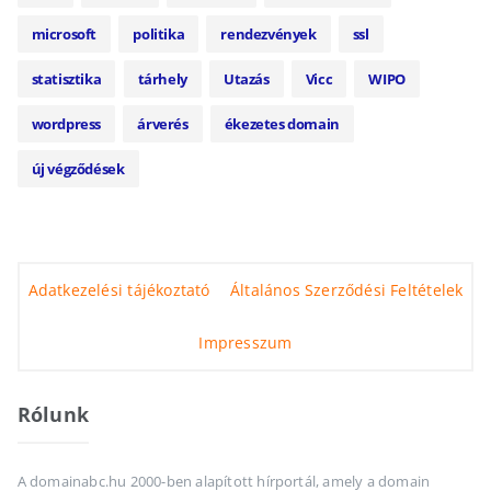
microsoft
politika
rendezvények
ssl
statisztika
tárhely
Utazás
Vicc
WIPO
wordpress
árverés
ékezetes domain
új végződések
Adatkezelési tájékoztató
Általános Szerződési Feltételek
Impresszum
Rólunk
A domainabc.hu 2000-ben alapított hírportál, amely a domain