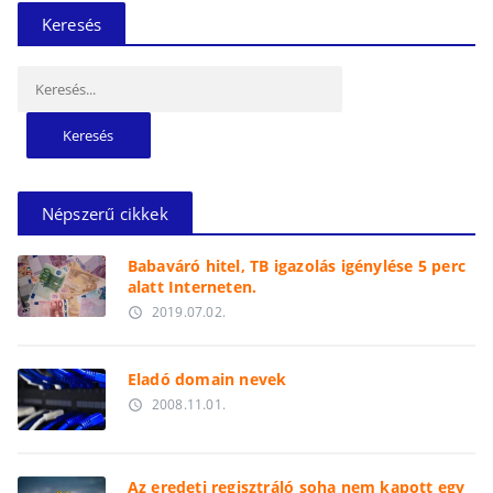
Keresés
Keresés:
Népszerű cikkek
Babaváró hitel, TB igazolás igénylése 5 perc
alatt Interneten.
2019.07.02.
access_time
Eladó domain nevek
2008.11.01.
access_time
Az eredeti regisztráló soha nem kapott egy