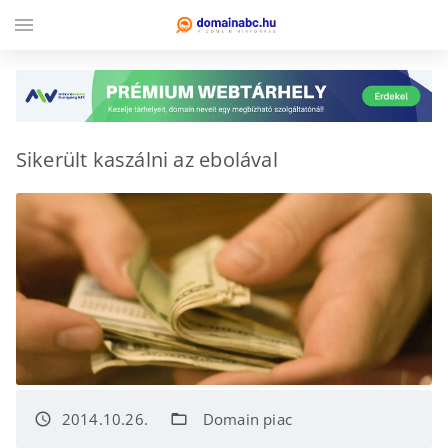
menu
Sikerült kaszálni az ebolával
2014.10.26.
Domain piac
access_time
folder_open