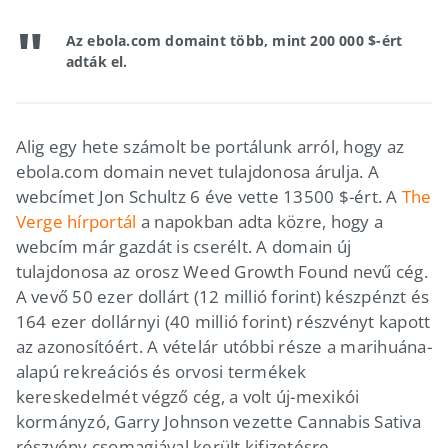
Az ebola.com domaint több, mint 200 000 $-ért
adták el.
Alig egy hete számolt be portálunk arról, hogy az
ebola.com domain nevet tulajdonosa árulja. A
webcímet Jon Schultz 6 éve vette 13500 $-ért. A
The
Verge hírportál
a napokban adta közre, hogy a
webcím már gazdát is cserélt. A domain új
tulajdonosa az orosz Weed Growth Found nevű cég.
A vevő 50 ezer dollárt (12 millió forint) készpénzt és
164 ezer dollárnyi (40 millió forint) részvényt kapott
az azonosítóért. A vételár utóbbi része a marihuána-
alapú rekreációs és orvosi termékek
kereskedelmét végző cég, a volt új-mexikói
kormányzó, Garry Johnson vezette Cannabis Sativa
részvény csomagjával került kifizetésre.