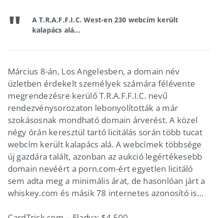
A T.R.A.F.F.I.C. West-en 230 webcím került
kalapács alá...
Március 8-án, Los Angelesben, a domain név
üzletben érdekelt személyek számára félévente
megrendezésre kerülő T.R.A.F.F.I.C. nevű
rendezvénysorozaton lebonyolították a már
szokásosnak mondható domain árverést. A közel
négy órán keresztül tartó licitálás során több tucat
webcím került kalapács alá. A webcímek többsége
új gazdára talált, azonban az aukció legértékesebb
domain nevéért a porn.com-ért egyetlen licitáló
sem adta meg a minimális árat, de hasonlóan járt a
whiskey.com és másik 78 internetes azonosító is…
CardTrick.com – Eladva: $4,500