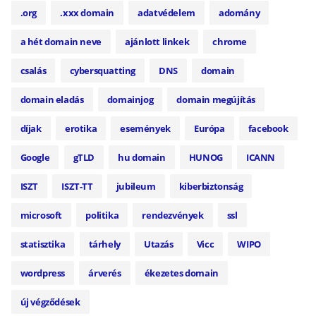
.org
.xxx domain
adatvédelem
adomány
a hét domain neve
ajánlott linkek
chrome
csalás
cybersquatting
DNS
domain
domain eladás
domainjog
domain megújítás
díjak
erotika
események
Európa
facebook
Google
gTLD
hu domain
HUNOG
ICANN
ISZT
ISZT-TT
jubileum
kiberbiztonság
microsoft
politika
rendezvények
ssl
statisztika
tárhely
Utazás
Vicc
WIPO
wordpress
árverés
ékezetes domain
új végződések