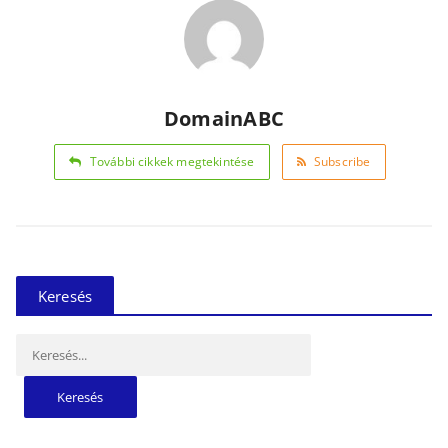
DomainABC
További cikkek megtekintése
Subscribe
Keresés
Keresés: