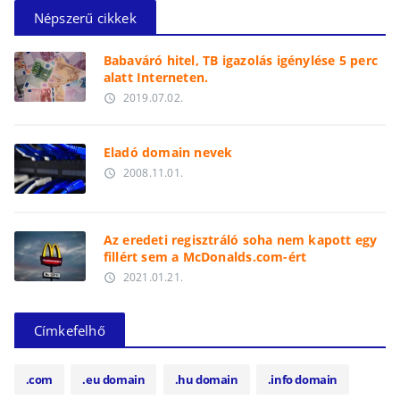
Népszerű cikkek
Babaváró hitel, TB igazolás igénylése 5 perc
alatt Interneten.
2019.07.02.
access_time
Eladó domain nevek
2008.11.01.
access_time
Az eredeti regisztráló soha nem kapott egy
fillért sem a McDonalds.com-ért
2021.01.21.
access_time
Címkefelhő
.com
.eu domain
.hu domain
.info domain