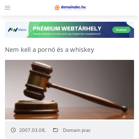
menu
Nem kell a pornó és a whiskey
2007.03.08.
Domain piac
access_time
folder_open