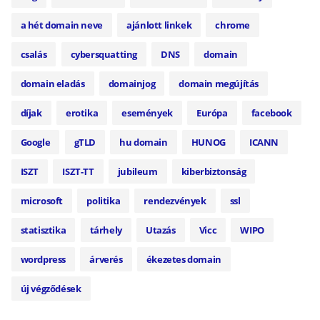
a hét domain neve
ajánlott linkek
chrome
csalás
cybersquatting
DNS
domain
domain eladás
domainjog
domain megújítás
díjak
erotika
események
Európa
facebook
Google
gTLD
hu domain
HUNOG
ICANN
ISZT
ISZT-TT
jubileum
kiberbiztonság
microsoft
politika
rendezvények
ssl
statisztika
tárhely
Utazás
Vicc
WIPO
wordpress
árverés
ékezetes domain
új végződések