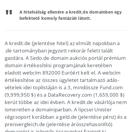
A hitelválság ellenére a kredit.de domainben egy
befektető komoly fantáziát látott.
A kredit.de (jelentése hitel) az elmúlt napokban a
.de tartományban jegyzett rekorár felett talált
gazdára. A Sedo.de domain aukciós portál prémium
domain értékesítési programjának keretében
eladott webcím 892000 Euróért kelt el. A webcím
értékesítése az összes ügyletet tartalmazó adás-
vételek idei toplistáján is a 3, mindössze Fund.com
(9,999,950 $) és a DataRecovery.com (1,659,000 $)
kerüt többe az idei évben. A kredit.de vásárlója nem
ismeretlen a domainiparban. A lipcsei Unister
cégcsoport korábban a geld.de (jelentése pénz) és a
preisvergleich.de (jelentése árösszehasonlító)
domainért is jelnetős összegeket fizetett ki.