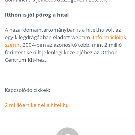
Itthon is jól pörög a hitel
A hazai domaintartományban is a hitel.hu volt az
egyik legdrágábban eladott webcím.
Információink
szerint
2004-ben az azonosító több, mint 2 millió
forintért került jelenlegi kezelőjéhez az Otthon
Centrum Kft-hez.
Kapcsolódó cikkek:
2 millióért kelt el a hitel.hu