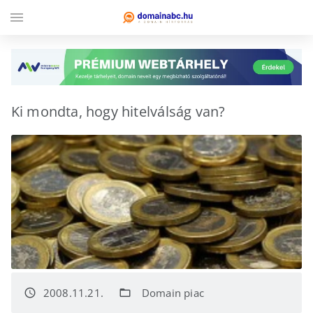
menu
Ki mondta, hogy hitelválság van?
2008.11.21.
Domain piac
access_time
folder_open