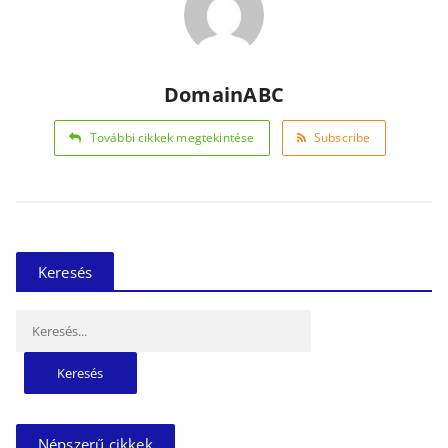
DomainABC
További cikkek megtekintése
Subscribe
Keresés
Keresés:
Népszerű cikkek