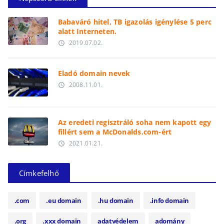
Babaváró hitel, TB igazolás igénylése 5 perc
alatt Interneten.
2019.07.02.
access_time
Eladó domain nevek
2008.11.01.
access_time
Az eredeti regisztráló soha nem kapott egy
fillért sem a McDonalds.com-ért
2021.01.21.
access_time
Címkefelhő
.com
.eu domain
.hu domain
.info domain
.org
.xxx domain
adatvédelem
adomány