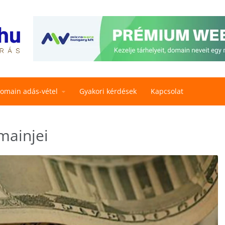
omain adás-vétel
Gyakori kérdések
Kapcsolat
mainjei