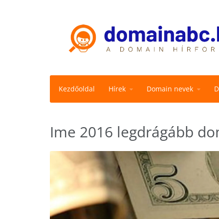
Kezdőoldal
Hírek
Domain nevek
D
Ime 2016 legdrágább do