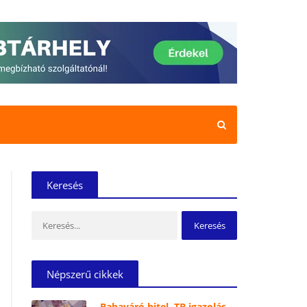
Keresés
Keresés:
Népszerű cikkek
Babaváró hitel, TB igazolás