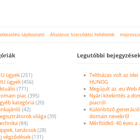
atkezelési tájékoztató
Általános Szerződési Feltételek
Impress
óriák
Legutóbbi bejegyzése
EU ügyek
(251)
Teltházas volt az idei
HU ügyek
(456)
HUNOG
ktuális
(771)
Megújult az .eu Web
omain piac
(395)
Nyári kitekintés a do
gyéb kategória
(20)
piacról
inkajánló
(42)
Különböző generáció
egisztrátorok világa
(39)
domain nevekről
echnika
(84)
Mérföldkő: 40 éves a
ippek, tanácsok
(28)
j végződések
(131)