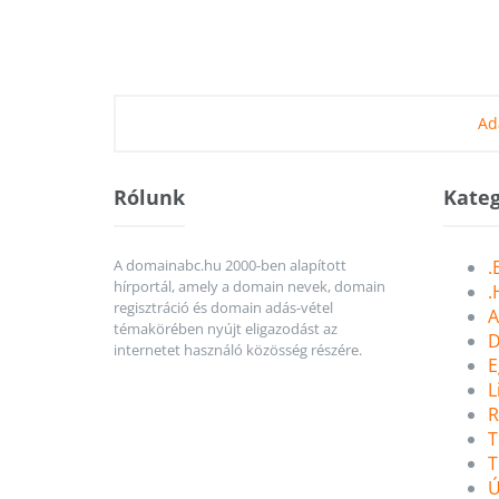
Ad
Rólunk
Kateg
A domainabc.hu 2000-ben alapított
.
hírportál, amely a domain nevek, domain
.
regisztráció és domain adás-vétel
A
témakörében nyújt eligazodást az
D
internetet használó közösség részére.
E
L
R
T
T
Ú