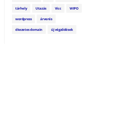
tárhely
Utazás
Vicc
WIPO
wordpress
árverés
ékezetes domain
új végződések