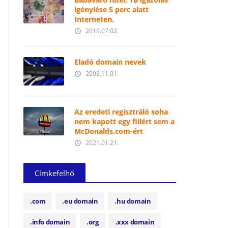
igénylése 5 perc alatt
Interneten.
2019.07.02.
access_time
Eladó domain nevek
2008.11.01.
access_time
Az eredeti regisztráló soha
nem kapott egy fillért sem a
McDonalds.com-ért
2021.01.21.
access_time
Címkefelhő
.com
.eu domain
.hu domain
.info domain
.org
.xxx domain