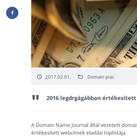
2017.02.01.
Domain piac
access_time
folder_open
2016 legdrgágábban értékesített
A Domain Name Journal által vezetett domain
értékesített webcímek eladási toplistája.