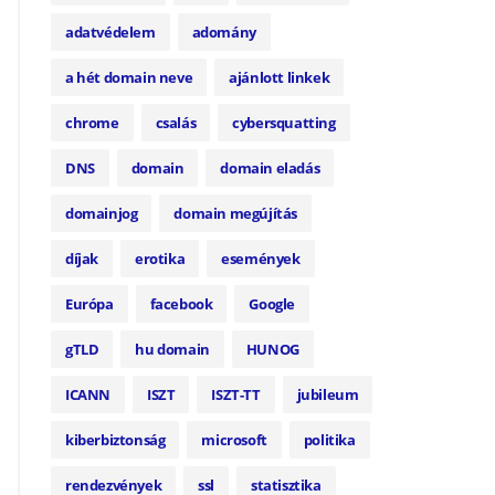
adatvédelem
adomány
a hét domain neve
ajánlott linkek
chrome
csalás
cybersquatting
DNS
domain
domain eladás
domainjog
domain megújítás
díjak
erotika
események
Európa
facebook
Google
gTLD
hu domain
HUNOG
ICANN
ISZT
ISZT-TT
jubileum
kiberbiztonság
microsoft
politika
rendezvények
ssl
statisztika