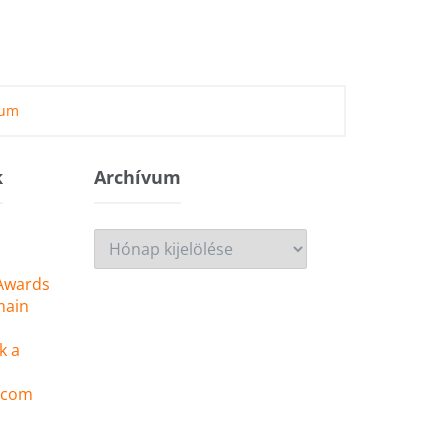
zum
k
Archívum
Archívum
 Awards
main
k a
 .com