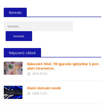
Keresés
Keresés:
Népszerű cikkek
Babaváró hitel, TB igazolás igénylése 5 perc
alatt Interneten.
2019.07.02.
access_time
Eladó domain nevek
2008.11.01.
access_time