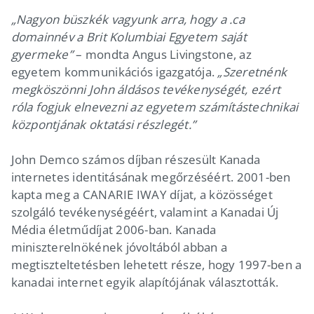
„Nagyon büszkék vagyunk arra, hogy a .ca
domainnév a Brit Kolumbiai Egyetem saját
gyermeke”
– mondta Angus Livingstone, az
egyetem kommunikációs igazgatója.
„Szeretnénk
megköszönni John áldásos tevékenységét, ezért
róla fogjuk elnevezni az egyetem számítástechnikai
központjának oktatási részlegét.”
John Demco számos díjban részesült Kanada
internetes identitásának megőrzéséért. 2001-ben
kapta meg a CANARIE IWAY díjat, a közösséget
szolgáló tevékenységéért, valamint a Kanadai Új
Média életműdíjat 2006-ban. Kanada
miniszterelnökének jóvoltából abban a
megtiszteltetésben lehetett része, hogy 1997-ben a
kanadai internet egyik alapítójának választották.