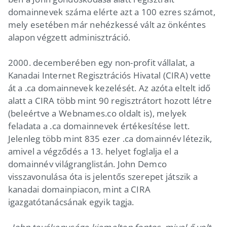
domainnevek száma elérte azt a 100 ezres számot,
mely esetében már nehézkessé vált az önkéntes
alapon végzett adminisztráció.
2000. decemberében egy non-profit vállalat, a
Kanadai Internet Regisztrációs Hivatal (CIRA) vette
át a .ca domainnevek kezelését. Az azóta eltelt idő
alatt a CIRA több mint 90 regisztrátort hozott létre
(beleértve a Webnames.co oldalt is), melyek
feladata a .ca domainnevek értékesítése lett.
Jelenleg több mint 835 ezer .ca domainnév létezik,
amivel a végződés a 13. helyet foglalja el a
domainnév világranglistán. John Demco
visszavonulása óta is jelentős szerepet játszik a
kanadai domainpiacon, mint a CIRA
igazgatótanácsának egyik tagja.