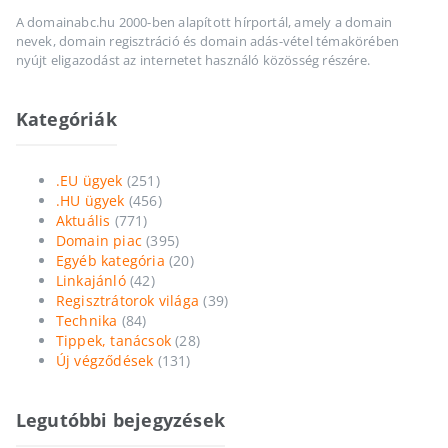
A domainabc.hu 2000-ben alapított hírportál, amely a domain
nevek, domain regisztráció és domain adás-vétel témakörében
nyújt eligazodást az internetet használó közösség részére.
Kategóriák
.EU ügyek
(251)
.HU ügyek
(456)
Aktuális
(771)
Domain piac
(395)
Egyéb kategória
(20)
Linkajánló
(42)
Regisztrátorok világa
(39)
Technika
(84)
Tippek, tanácsok
(28)
Új végződések
(131)
Legutóbbi bejegyzések