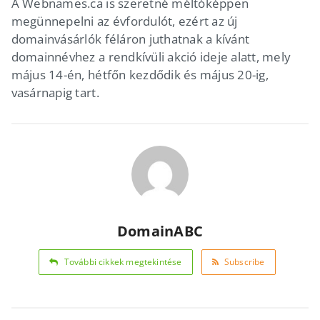
A Webnames.ca is szeretné méltóképpen
megünnepelni az évfordulót, ezért az új
domainvásárlók féláron juthatnak a kívánt
domainnévhez a rendkívüli akció ideje alatt, mely
május 14-én, hétfőn kezdődik és május 20-ig,
vasárnapig tart.
DomainABC
További cikkek megtekintése
Subscribe