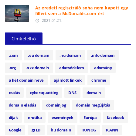
Az eredeti regisztráló soha nem kapott egy
fillért sem a McDonalds.com-ért
2021.01.21.
access_time
Címkefelhő
.com
.eu domain
.hu domain
.info domain
.org
.xxx domain
adatvédelem
adomány
a hét domain neve
ajánlott linkek
chrome
csalás
cybersquatting
DNS
domain
domain eladás
domainjog
domain megújítás
díjak
erotika
események
Európa
facebook
Google
gTLD
hu domain
HUNOG
ICANN