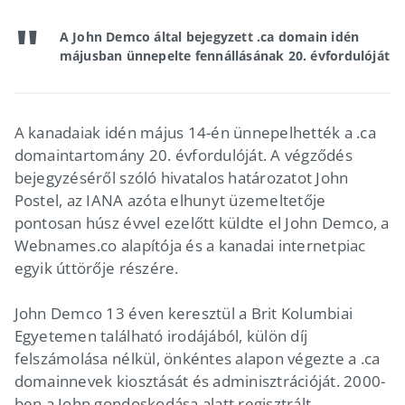
A John Demco által bejegyzett .ca domain idén
májusban ünnepelte fennállásának 20. évfordulóját
A kanadaiak idén május 14-én ünnepelhették a .ca
domaintartomány 20. évfordulóját. A végződés
bejegyzéséről szóló hivatalos határozatot John
Postel, az IANA azóta elhunyt üzemeltetője
pontosan húsz évvel ezelőtt küldte el John Demco, a
Webnames.co alapítója és a kanadai internetpiac
egyik úttörője részére.
John Demco 13 éven keresztül a Brit Kolumbiai
Egyetemen található irodájából, külön díj
felszámolása nélkül, önkéntes alapon végezte a .ca
domainnevek kiosztását és adminisztrációját. 2000-
ben a John gondoskodása alatt regisztrált