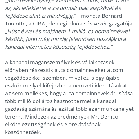
„John tevékenysége kiemelten fontos, mivel ő volt
az, aki lefektette a .ca domainpiac alapkövét és
fejlődése alatt is mindvégig.”
– mondta Bernard
Turcotte, a CIRA jelenlegi elnöke és vezérigazgatója.
„Húsz évvel és majdnem 1 millió .ca domainnévvel
később, John még mindig jelentősen hozzájárul a
kanadai internetes közösség fejlődéséhez.”
A kanadai magánszemélyek és vállalkozások
előnyben részesítik a .ca domainneveket a .com
végződésekkel szemben, mivel ez is egy újabb
eszköz mellyel kifejezhetik nemzeti identitásukat.
Az sem mellékes, hogy a .ca domainnevek árusítása
több millió dolláros hasznot termel a kanadai
gazdaság számára és ezáltal több ezer munkahelyet
teremt. Mindezek az eredmények Mr. Demco
elkötelezettségének és előrelátásának
köszönhetőek.