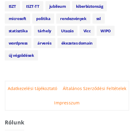
ISZT
ISZT-TT
jubileum
kiberbiztonság
microsoft
politika
rendezvények
ssl
statisztika
tárhely
Utazás
Vicc
WIPO
wordpress
árverés
ékezetes domain
új végződések
Adatkezelési tájékoztató
Általános Szerződési Feltételek
Impresszum
Rólunk