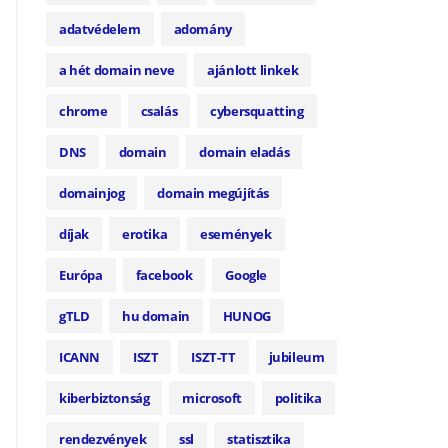
adatvédelem
adomány
a hét domain neve
ajánlott linkek
chrome
csalás
cybersquatting
DNS
domain
domain eladás
domainjog
domain megújítás
díjak
erotika
események
Európa
facebook
Google
gTLD
hu domain
HUNOG
ICANN
ISZT
ISZT-TT
jubileum
kiberbiztonság
microsoft
politika
rendezvények
ssl
statisztika