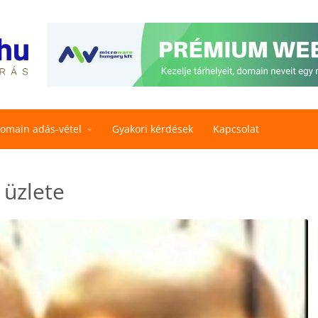
omain adás-vétel
Gyakori kérdések
Kapcsolat
 üzlete