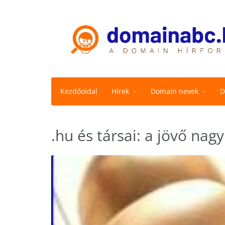
Kezdőoldal
Hírek
Domain nevek
D
.hu és társai: a jövő nagy