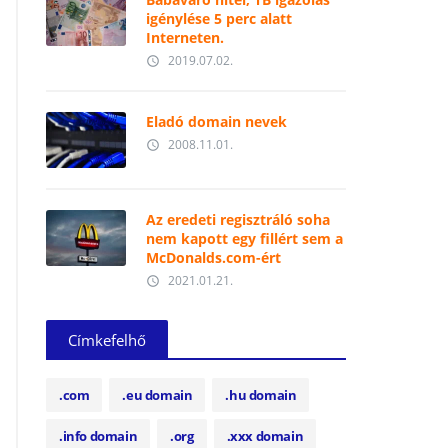
igénylése 5 perc alatt
Interneten.
2019.07.02.
access_time
Eladó domain nevek
2008.11.01.
access_time
Az eredeti regisztráló soha
nem kapott egy fillért sem a
McDonalds.com-ért
2021.01.21.
access_time
Címkefelhő
.com
.eu domain
.hu domain
.info domain
.org
.xxx domain