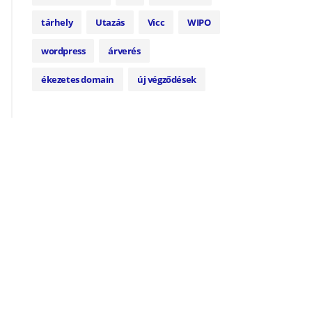
tárhely
Utazás
Vicc
WIPO
wordpress
árverés
ékezetes domain
új végződések