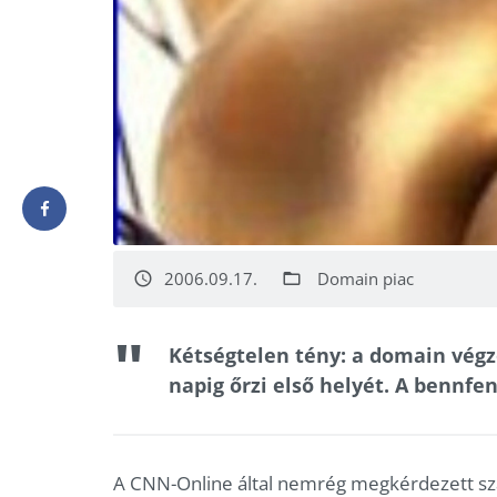
2006.09.17.
Domain piac
access_time
folder_open
Kétségtelen tény: a domain vég
napig őrzi első helyét. A bennfe
A CNN-Online által nemrég megkérdezett sza