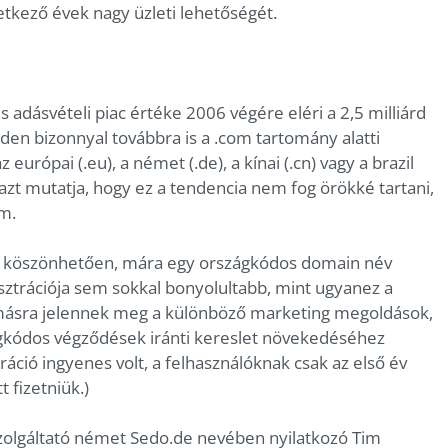
etkező évek nagy üzleti lehetőségét.
 adásvételi piac értéke 2006 végére eléri a 2,5 milliárd
den bizonnyal továbbra is a .com tartomány alatti
urópai (.eu), a német (.de), a kínai (.cn) vagy a brazil
azt mutatja, hogy ez a tendencia nem fog örökké tartani,
m.
k köszönhetően, mára egy országkódos domain név
sztrációja sem sokkal bonyolultabb, mint ugyanez a
-másra jelennek meg a különböző marketing megoldások,
gkódos végződések iránti kereslet növekedéséhez
áció ingyenes volt, a felhasználóknak csak az első év
 fizetniük.)
zolgáltató német Sedo.de nevében nyilatkozó Tim