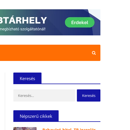
Keresés
Keresés:
Népszerű cikkek
Babaváró hitel, TB igazolás