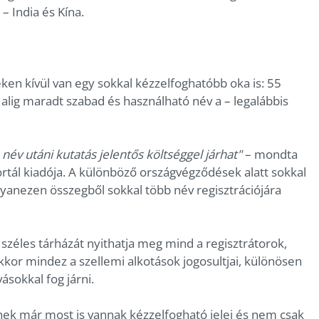
 India és Kína.
eken kívül van egy sokkal kézzelfoghatóbb oka is: 55
r alig maradt szabad és használható név a – legalábbis
 név utáni kutatás jelentős költséggel járhat"
– mondta
tál kiadója. A különböző országvégződések alatt sokkal
gyanezen összegből sokkal több név regisztrációjára
zéles tárházát nyithatja meg mind a regisztrátorok,
or mindez a szellemi alkotások jogosultjai, különösen
ásokkal fog járni.
snek már most is vannak kézzelfogható jelei és nem csak