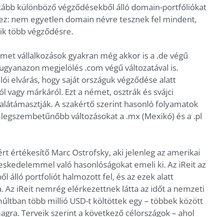
kább különböző végződésekből álló domain-portfóliókat
hez: nem egyetlen domain névre tesznek fel mindent,
ik több végződésre.
émet vállalkozások gyakran még akkor is a .de végű
ugyanazon megjelölés .com végű változatával is.
lói elvárás, hogy saját országuk végződése alatt
ól vagy márkáról. Ezt a német, osztrák és svájci
alátámasztják. A szakértő szerint hasonló folyamatok
a legszembetűnőbb változásokat a .mx (Mexikó) és a .pl
rt értékesítő Marc Ostrofsky, aki jelenleg az amerikai
reskedelemmel való hasonlóságokat emeli ki. Az iReit az
 álló portfoliót halmozott fel, és az ezek alatt
. Az iReit nemrég elérkezettnek látta az időt a nemzeti
ltban több millió USD-t költöttek egy – többek között
magra. Terveik szerint a következő célországok – ahol