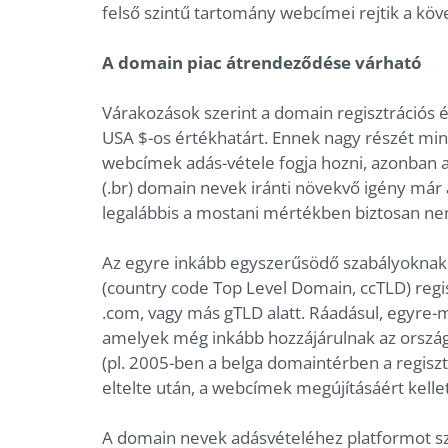
felső szintű tartomány webcímei rejtik a köv
A domain piac átrendeződése várható
Várakozások szerint a domain regisztrációs és
USA $-os értékhatárt. Ennek nagy részét min
webcímek adás-vétele fogja hozni, azonban az e
(.br) domain nevek iránti növekvő igény már 
legalábbis a mostani mértékben biztosan ne
Az egyre inkább egyszerűsödő szabályokna
(country code Top Level Domain, ccTLD) regi
.com, vagy más gTLD alatt. Ráadásul, egyre
amelyek még inkább hozzájárulnak az orszá
(pl. 2005-ben a belga domaintérben a regisztr
eltelte után, a webcímek megújításáért kellett
A domain nevek adásvételéhez platformot s