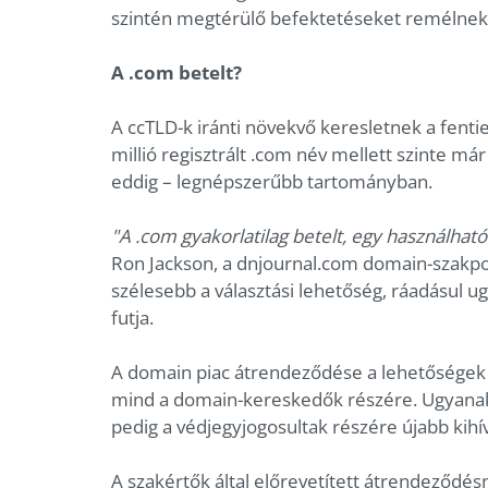
szintén megtérülő befektetéseket remélnek –
A .com betelt?
A ccTLD-k iránti növekvő keresletnek a fenti
millió regisztrált .com név mellett szinte má
eddig – legnépszerűbb tartományban.
"A .com gyakorlatilag betelt, egy használható
Ron Jackson, a dnjournal.com domain-szakpor
szélesebb a választási lehetőség, ráadásul u
futja.
A domain piac átrendeződése a lehetőségek s
mind a domain-kereskedők részére. Ugyanakk
pedig a védjegyjogosultak részére újabb kihív
A szakértők által előrevetített átrendeződé