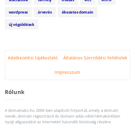
wordpress
árverés
ékezetes domain
új végződések
Adatkezelési tájékoztató
Általános Szerződési Feltételek
Impresszum
Rólunk
A domainabc.hu 2000-ben alapított hírportál, amely a domain
nevek, domain regisztráció és domain adás-vétel témakörében
nyújt eligazodást az internetet használó közösség részére.