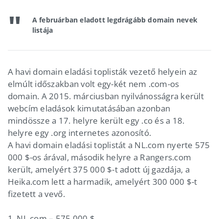
A februárban eladott legdrágább domain nevek
listája
A havi domain eladási toplisták vezető helyein az
elmúlt időszakban volt egy-két nem .com-os
domain. A 2015. márciusban nyilvánosságra került
webcím eladások kimutatásában azonban
mindössze a 17. helyre került egy .co és a 18.
helyre egy .org internetes azonosító.
A havi domain eladási toplistát a NL.com nyerte 575
000 $-os árával, második helyre a Rangers.com
került, amelyért 375 000 $-t adott új gazdája, a
Heika.com lett a harmadik, amelyért 300 000 $-t
fizetett a vevő.
1. NL.com – 575,000 $