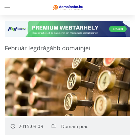
menu
Február legdrágább domainjei
2015.03.09.
Domain piac
access_time
folder_open