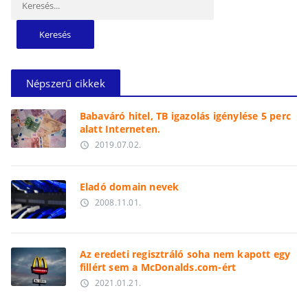
Népszerű cikkek
Babaváró hitel, TB igazolás igénylése 5 perc
alatt Interneten.
2019.07.02.
access_time
Eladó domain nevek
2008.11.01.
access_time
Az eredeti regisztráló soha nem kapott egy
fillért sem a McDonalds.com-ért
2021.01.21.
access_time