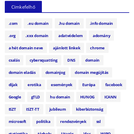
Címkefelhő
.com
.eu domain
.hu domain
.info domain
.org
.xxx domain
adatvédelem
adomány
a hét domain neve
ajánlott linkek
chrome
csalás
cybersquatting
DNS
domain
domain eladás
domainjog
domain megújítás
díjak
erotika
események
Európa
facebook
Google
gTLD
hu domain
HUNOG
ICANN
ISZT
ISZT-TT
jubileum
kiberbiztonság
microsoft
politika
rendezvények
ssl
statisztika
tárhely
Utazás
Vicc
WIPO