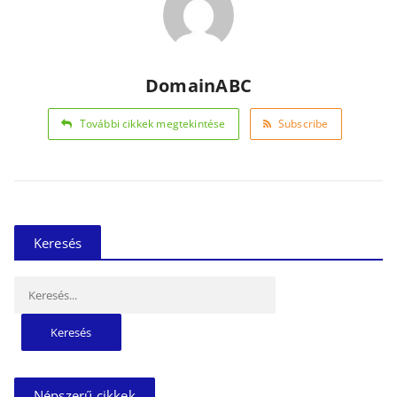
DomainABC
További cikkek megtekintése
Subscribe
Keresés
Keresés:
Népszerű cikkek