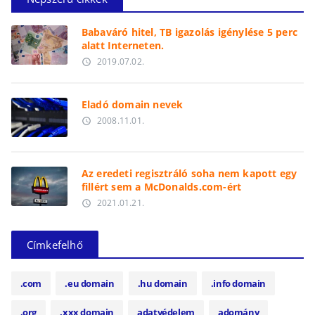
Babaváró hitel, TB igazolás igénylése 5 perc
alatt Interneten.
2019.07.02.
access_time
Eladó domain nevek
2008.11.01.
access_time
Az eredeti regisztráló soha nem kapott egy
fillért sem a McDonalds.com-ért
2021.01.21.
access_time
Címkefelhő
.com
.eu domain
.hu domain
.info domain
.org
.xxx domain
adatvédelem
adomány