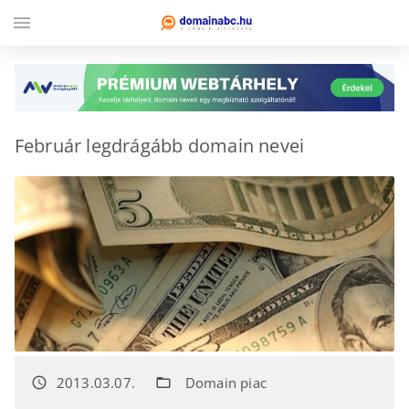
menu
Február legdrágább domain nevei
2013.03.07.
Domain piac
access_time
folder_open