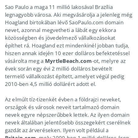
Sao Paulo a maga 11 millió lakosával Brazília
legnagyobb városa. Aki megvásárolja a jelenleg még
Hoagland birtokában lévő SaoPaulo.com domain
nevet, azonnal megvetheti a lábát egy ekkora
közösségben és jövedelmező vállalkozásokat
építhet rá. Hoagland ezt mindenkinél jobban tudja,
hiszen annak idején 10 ezer dolláros befektetéssel
vásárolta meg a
MyrtleBeach.com
-ot, melyre az
évek során egy évi 2 millió dolláros bevételt
termelő vállalkozást épített, amelyet végül pedig
2010-ben 4,5 millió dollárért adott el.
Az elmúlt tíz-tizenkét évben a földrajzi neveket,
országok és városok neveit tartalmazó domain
nevek egyre népszerűbbek lettek. Az ilyen domain
nevek általában jelentősebb összegekért cserélnek
gazdát az árveréseken. Ilyen volt például a
Britain.com
, mely 2000-ben 1 millió dolláros áron