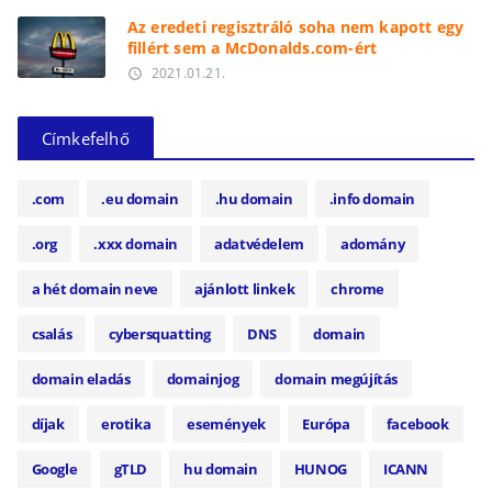
Az eredeti regisztráló soha nem kapott egy
fillért sem a McDonalds.com-ért
2021.01.21.
access_time
Címkefelhő
.com
.eu domain
.hu domain
.info domain
.org
.xxx domain
adatvédelem
adomány
a hét domain neve
ajánlott linkek
chrome
csalás
cybersquatting
DNS
domain
domain eladás
domainjog
domain megújítás
díjak
erotika
események
Európa
facebook
Google
gTLD
hu domain
HUNOG
ICANN