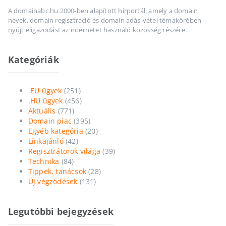
A domainabc.hu 2000-ben alapított hírportál, amely a domain
nevek, domain regisztráció és domain adás-vétel témakörében
nyújt eligazodást az internetet használó közösség részére.
Kategóriák
.EU ügyek
(251)
.HU ügyek
(456)
Aktuális
(771)
Domain piac
(395)
Egyéb kategória
(20)
Linkajánló
(42)
Regisztrátorok világa
(39)
Technika
(84)
Tippek, tanácsok
(28)
Új végződések
(131)
Legutóbbi bejegyzések