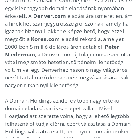
A portfólió eladásáról szóló bejelentés a 2012-es év
egyik legnagyobb domain eladásának nyomában
érkezett. A
Denver.com
eladási ára ismeretlen, ám
a hírek hét számjegyű összegről szólnak, amely ha
igaznak bizonyul, akkor elképzelhető, hogy ezzel
megdőlt a
Korea.com
eladási rekordja, amelyet
2000-ben 5 millió dolláros áron adtak el.
Peter
Niederman
, a Denver.com új tulajdonosa szerint a
vétel megismételhetetlen, történelmi lehetőség
volt, mivel egy Denverhez hasonló nagy világváros
nevét tartalmazó domain név megvásárlására csak
nagyon ritkán nyílik lehetőség.
A Domain Holdings az idei év több nagy értékű
domain eladásában is szerepet vállalt. Mivel
Hoagland azt szerette volna, hogy a lehető legtöbb
felhasználót tudja elérni, ezért választása a Domain
Holdings vállalatra esett, ahol nyolc domain bróker