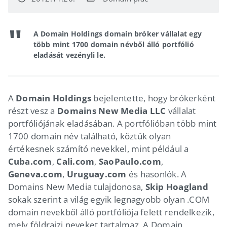
A Domain Holdings domain bróker vállalat egy
több mint 1700 domain névből álló portfólió
eladását vezényli le.
A
Domain Holdings
bejelentette, hogy brókerként
részt vesz a
Domains New Media LLC
vállalat
portfóliójának eladásában. A portfólióban több mint
1700 domain név található, köztük olyan
értékesnek számító nevekkel, mint például a
Cuba.com
,
Cali.com
,
SaoPaulo.com
,
Geneva.com
,
Uruguay.com
és hasonlók. A
Domains New Media tulajdonosa,
Skip Hoagland
sokak szerint a világ egyik legnagyobb olyan .COM
domain nevekből álló portfóliója felett rendelkezik,
mely földrajzi neveket tartalmaz. A Domain