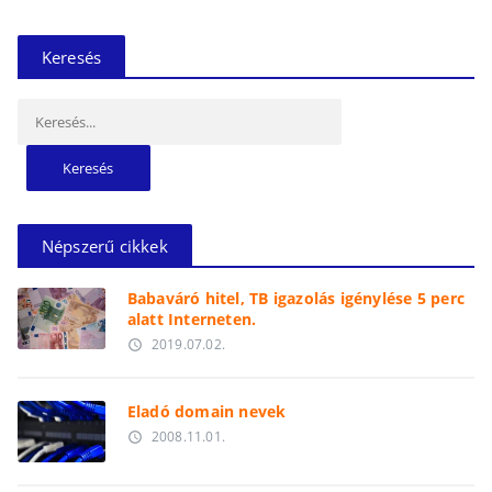
Keresés
Keresés:
Népszerű cikkek
Babaváró hitel, TB igazolás igénylése 5 perc
alatt Interneten.
2019.07.02.
access_time
Eladó domain nevek
2008.11.01.
access_time