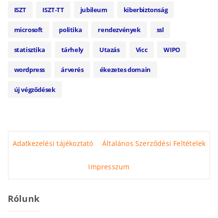
ISZT
ISZT-TT
jubileum
kiberbiztonság
microsoft
politika
rendezvények
ssl
statisztika
tárhely
Utazás
Vicc
WIPO
wordpress
árverés
ékezetes domain
új végződések
Adatkezelési tájékoztató
Általános Szerződési Feltételek
Impresszum
Rólunk