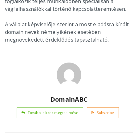
foglalkozik teljes munkaidőben speciálisan a
végfelhasználókkal történő kapcsolatteremtésen.
A vállalat képviselője szerint a most eladásra kínált
domain nevek némelyikének esetében
megnövekedett érdeklődés tapasztalható.
DomainABC
További cikkek megtekintése
Subscribe