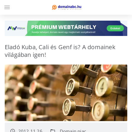
menu
Eladó Kuba, Cali és Genf is? A domainek
világában igen!
2012.11.26.
Domain piac
access_time
folder_open