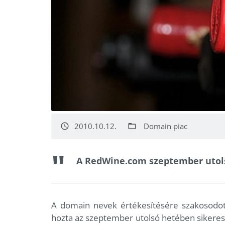
2010.10.12.
Domain piac
access_time
folder_open
A RedWine.com szeptember utolsó
A domain nevek értékesítésére szakosodot
hozta az szeptember utolsó hetében sikerese