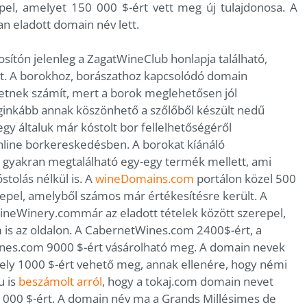
el, amelyet 150 000 $-ért vett meg új tulajdonosa. A
n eladott domain név lett.
sítón jelenleg a ZagatWineClub honlapja található,
t. A borokhoz, borászathoz kapcsolódó domain
tnek számít, mert a borok meglehetősen jól
eginkább annak köszönhető a szőlőből készült nedű
egy általuk már kóstolt bor fellelhetőségéről
ine borkereskedésben. A borokat kíánáló
gyakran megtalálható egy-egy termék mellett, ami
stolás nélkül is. A
wineDomains.com
portálon közel 500
pel, amelyből számos már értékesítésre került. A
neWinery.commár az eladott tételek között szerepel,
is az oldalon. A CabernetWines.com 2400$-ért, a
nes.com 9000 $-ért vásárolható meg. A domain nevek
ely 1000 $-ért vehető meg, annak ellenére, hogy némi
u is
beszámolt arról
, hogy a tokaj.com domain nevet
0 000 $-ért. A domain név ma a Grands Millésimes de