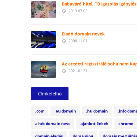
Babaváró hitel, TB igazolás igénylés
2019.07.02.
access_time
Eladó domain nevek
2008.11.01.
access_time
Az eredeti regisztráló soha nem ka
2021.01.21.
access_time
Címkefelhő
.com
.eu domain
.hu domain
.info dom
a hét domain neve
ajánlott linkek
chrome
domain eladás
domainjog
domain megújítás