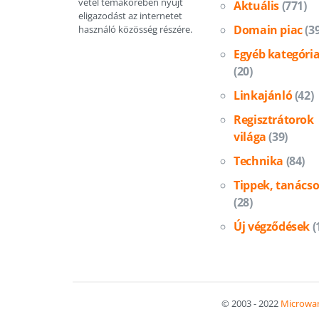
vétel témakörében nyújt
Aktuális
(771)
eligazodást az internetet
Domain piac
(3
használó közösség részére.
Egyéb kategóri
(20)
Linkajánló
(42)
Regisztrátorok
világa
(39)
Technika
(84)
Tippek, tanács
(28)
Új végződések
(
© 2003 - 2022
Microwar