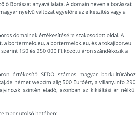
őlő Borászat anyavállalata. A domain néven a borászat
 magyar nyelvű változat egyelőre az elkészítés vagy a
boros domainek értékesítésére szakosodott oldal. A
t, a bortermelo.eu, a bortermelok.eu, és a tokajibor.eu
i szerint 150 és 250 000 Ft közötti áron szándékozik a
ron értékesítő SEDO számos magyar borkultúrához
kaj.de német webcím alig 500 Euróért, a villany.info 290
vino.sk szintén eladó, azonban az kikiáltási ár nélkül
ptember utolsó hetében: