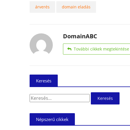
árverés
domain eladás
DomainABC
További cikkek megtekintése
Keresés
Keresés:
Népszerű cikkek