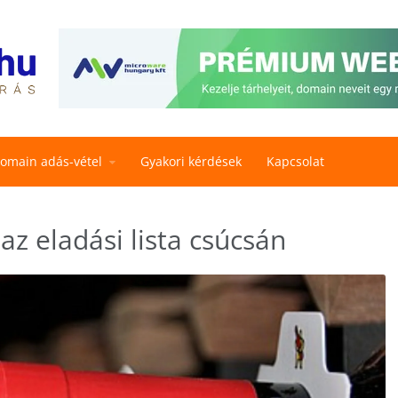
omain adás-vétel
Gyakori kérdések
Kapcsolat
az eladási lista csúcsán