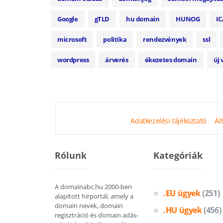
Google
gTLD
hu domain
HUNOG
I
microsoft
politika
rendezvények
ssl
wordpress
árverés
ékezetes domain
új
Adatkezelési tájékoztató
Ál
Rólunk
Kategóriák
A domainabc.hu 2000-ben
.EU ügyek
(251)
alapított hírportál, amely a
domain nevek, domain
.HU ügyek
(456)
regisztráció és domain adás-