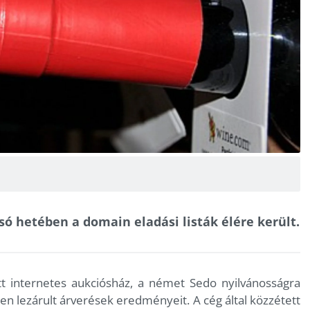
 hetében a domain eladási listák élére került.
t internetes aukciósház, a német Sedo nyilvánosságra
n lezárult árverések eredményeit. A cég által közzétett