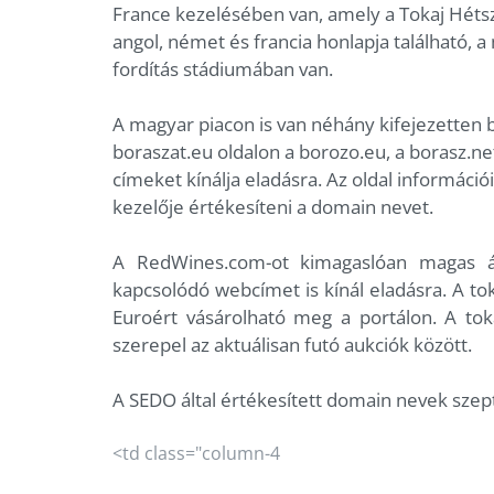
France kezelésében van, amely a Tokaj Hétsz
angol, német és francia honlapja található, a
fordítás stádiumában van.
A magyar piacon is van néhány kifejezetten 
boraszat.eu oldalon a borozo.eu, a borasz.ne
címeket kínálja eladásra. Az oldal információ
kezelője értékesíteni a domain nevet.
A RedWines.com-ot kimagaslóan magas á
kapcsolódó webcímet is kínál eladásra. A to
Euroért vásárolható meg a portálon. A tokaj
szerepel az aktuálisan futó aukciók között.
A SEDO által értékesített domain nevek sze
<td class="column-4