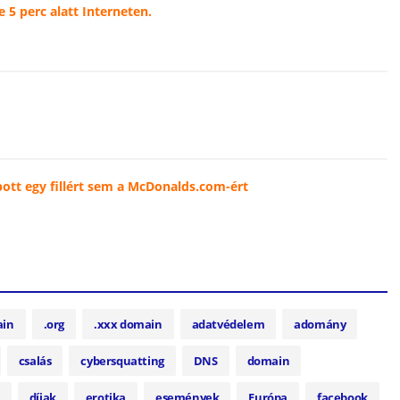
e 5 perc alatt Interneten.
pott egy fillért sem a McDonalds.com-ért
ain
.org
.xxx domain
adatvédelem
adomány
csalás
cybersquatting
DNS
domain
díjak
erotika
események
Európa
facebook