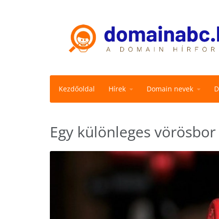
Kezdőoldal
Hírek
Domain nevek
D
Egy különleges vörösbor 