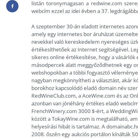
listán toronymagasan a redwine.com szerep
webcím ezzel az idei évben a 37. legdrágábba
A szeptember 30-án eladott internetes azono
amely egy internetes bor áruházat üzemelte
nevekkel való kereskedelem nyereséges üzle
értékesíthetőek az Internet segítségével. L
sikeres online értékesítése, hogy a vásárlók 
másodpercek alatt meggyőződhetnek egy onl
webshopokban a többi fogyasztó véleménye 
nagyban megkönnyítheti a választást, akár kó
borokhoz kapcsolódó eladó domain név szere
RedWineClub.com, a AceWine.com és az Onli
azonban van jónéhány értékes eladó webcím 
FrenchWinery.com 3000 $-ért, a WeddingWi
között a TokayWine.com is megtalálható, am
helyesírási hibát is tartalmaz. A domainabc.h
2008. őszén egy aukciós portálon kínálták 5