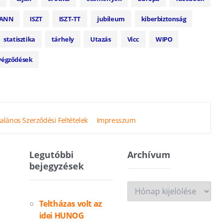
CANN
ISZT
ISZT-TT
jubileum
kiberbiztonság
statisztika
tárhely
Utazás
Vicc
WIPO
 végződések
talános Szerződési Feltételek
Impresszum
Legutóbbi
Archívum
Archívum
bejegyzések
Teltházas volt az
idei HUNOG