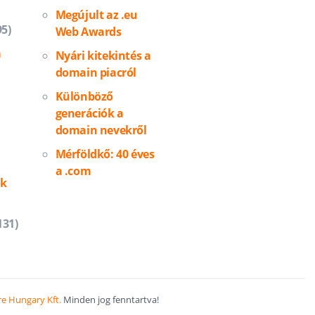
Megújult az .eu
95)
Web Awards
a
Nyári kitekintés a
domain piacról
Különböző
generációk a
domain nevekről
Mérföldkő: 40 éves
a .com
ok
131)
e Hungary Kft.
Minden jog fenntartva!