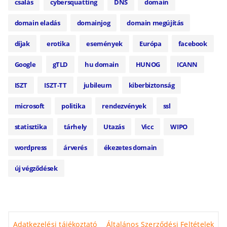
csalás
cybersquatting
DNS
domain
domain eladás
domainjog
domain megújítás
díjak
erotika
események
Európa
facebook
Google
gTLD
hu domain
HUNOG
ICANN
ISZT
ISZT-TT
jubileum
kiberbiztonság
microsoft
politika
rendezvények
ssl
statisztika
tárhely
Utazás
Vicc
WIPO
wordpress
árverés
ékezetes domain
új végződések
Adatkezelési tájékoztató
Általános Szerződési Feltételek