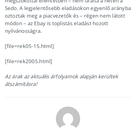
megszokottal ellentétben – nem uralta a héten a
Sedo. A legjelentősebb eladásokon egyenlő arányba
oztoztak meg a piacvezetők és – régen nem látott
módon – az Ebay is toplistás eladást hozott
nyilvánosságra.
[file=rek05-15.html]
[file=rek2005.html]
Az árak az aktuális árfolyamok alapján kerültek
átszámításra!