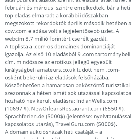
februári és márciusi szintre emelkedtek, bár a heti
top eladás elmaradt a korábbi időszakban
megszokott rekordoktól: április második hetében a
cow.com eladása volt a legjelentősebb üzlet. A
webcím 8,7 millió forintért cserélt gazdát.
A toplista a .com-os domainek dominanciáját
igazolja. Az első 10 eladásból 9 .com tartománybeli
cím, mindössze az erotikus jellegű egyesült
királyságbeli amateurs.co.uk tudott nem .com-
osként bekerülni az eladások felsőházába.
Köszönhetően a hamarosan beköszöntő turisztikai
szezonnak a héten ismét sok utazással kapcsolatba
hozható név került eladásra: IndianWells.com
(10697 $), NewOrleansRestaurant.com (6550 $),
Sprachferien.de (5000$) (jelentése: nyelvtanulással
kapcsolatos utazás), TravelGuru.com (5000$).
A domain aukciósházak heti csatáját – a