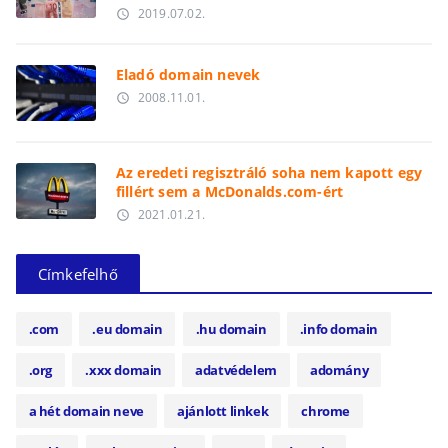
2019.07.02.
access_time
Eladó domain nevek
2008.11.01.
access_time
Az eredeti regisztráló soha nem kapott egy
fillért sem a McDonalds.com-ért
2021.01.21.
access_time
Címkefelhő
.com
.eu domain
.hu domain
.info domain
.org
.xxx domain
adatvédelem
adomány
a hét domain neve
ajánlott linkek
chrome