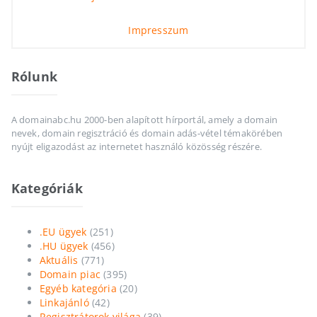
Impresszum
Rólunk
A domainabc.hu 2000-ben alapított hírportál, amely a domain
nevek, domain regisztráció és domain adás-vétel témakörében
nyújt eligazodást az internetet használó közösség részére.
Kategóriák
.EU ügyek
(251)
.HU ügyek
(456)
Aktuális
(771)
Domain piac
(395)
Egyéb kategória
(20)
Linkajánló
(42)
Regisztrátorok világa
(39)