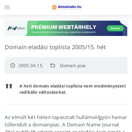
menu
Domain eladási toplista 2005/15. hét
2005.04.15.
Domain piac
access_time
folder_open
A heti domain eladási toplista nem eredményezett
radikális változásokat.
Az elmúlt két héten tapasztalt hullámvölgyön hamar
túllendült a domainpiac. A Domain Name Journal
által publikált adatok szerint az eladási árak ismét a