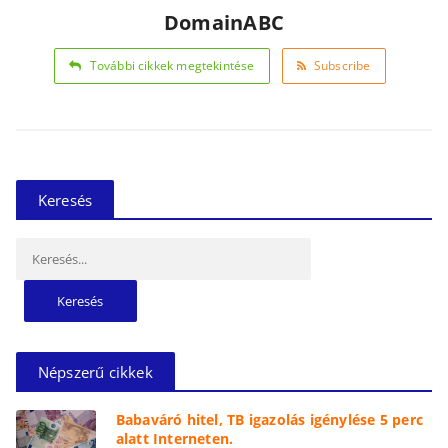
DomainABC
További cikkek megtekintése
Subscribe
Keresés
Keresés:
Népszerű cikkek
Babaváró hitel, TB igazolás igénylése 5 perc
alatt Interneten.