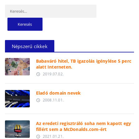
Keresés:
Népszerű cikkek
Babaváró hitel, TB igazolás igénylése 5 perc
alatt Interneten.
2019.07.02.
access_time
Eladó domain nevek
2008.11.01.
access_time
Az eredeti regisztráló soha nem kapott egy
fillért sem a McDonalds.com-ért
2021.01.21.
access_time