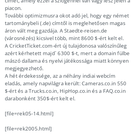
címet, amely ezzel a szlogennel van vagy lesz jelen a
piacon.
További optimizmusra okot adó jel, hogy egy német
tartománybeli (.de) címtől is meglehetősen magas
áron vált meg gazdája. A Staedte-reisen.de
(városnézés) kicsivel több, mint 8600 $-ért kelt el.
A CricketTicket.com-ért új tulajdonosa valószínűleg
azért kérhetett majd´ 6300 $-t, mert a domain fülbe
mászó dallama és nyelvi játékossága miatt könnyen
megjegyezhető.
A hét érdekessége, az a néhány indiai webcím
eladás, amely napvilágra került: Cameras.co.in 550
$-ért és a Trucks.co.in, HipHop.co.in és a FAQ.co.in
darabonként 350$-ért kelt el.
[file=rek05-14.html]
[file=rek2005.html]