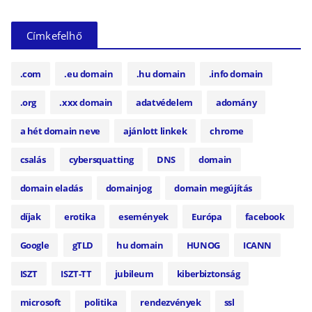
Címkefelhő
.com
.eu domain
.hu domain
.info domain
.org
.xxx domain
adatvédelem
adomány
a hét domain neve
ajánlott linkek
chrome
csalás
cybersquatting
DNS
domain
domain eladás
domainjog
domain megújítás
díjak
erotika
események
Európa
facebook
Google
gTLD
hu domain
HUNOG
ICANN
ISZT
ISZT-TT
jubileum
kiberbiztonság
microsoft
politika
rendezvények
ssl