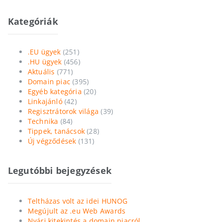
Kategóriák
.EU ügyek
(251)
.HU ügyek
(456)
Aktuális
(771)
Domain piac
(395)
Egyéb kategória
(20)
Linkajánló
(42)
Regisztrátorok világa
(39)
Technika
(84)
Tippek, tanácsok
(28)
Új végződések
(131)
Legutóbbi bejegyzések
Teltházas volt az idei HUNOG
Megújult az .eu Web Awards
Nyári kitekintés a domain piacról