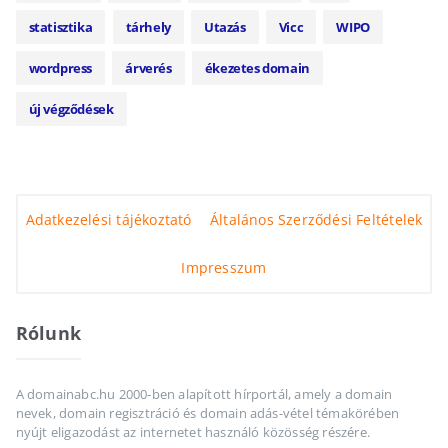
statisztika
tárhely
Utazás
Vicc
WIPO
wordpress
árverés
ékezetes domain
új végződések
Adatkezelési tájékoztató
Általános Szerződési Feltételek
Impresszum
Rólunk
A domainabc.hu 2000-ben alapított hírportál, amely a domain
nevek, domain regisztráció és domain adás-vétel témakörében
nyújt eligazodást az internetet használó közösség részére.