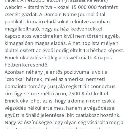
webcím – átszámítva – közel 15 000 000 forintért
cserélt gazdát. A Domain Name Journal által
publikált domain eladásokat tekintve azonban
megállapítható, hogy az házi kedvencekkel
kapcsolatos webcímeken kívül nem történt egyéb,
kimagaslóan magas eladás. A heti toplista mélyen
alulteljesített az évből eddig eltelt 13 héthez képest.
Ennek oka valószínűleg a húsvét miatti 4 napos
hétben keresendő.
Azonban néhány jelentős pozitívuma is volt a
"csonka" hétnek, mivel az amerikai nemzeti
domaintartomány (.us) alá regisztrált connect.us
cím figyelemre méltó áron, 7500 $-ért kelt el.
Ennek oka lehet az is, hogy a domain nem csak a
végződés nélkül értelmes, hanem a végződéssel
együtt is önálló jelentéssel bír: csatlakozz hozzánk.
Nagy valószínűséggel egy olyan cég vásárolta meg a