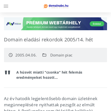
menu
Domain eladási rekordok 2005/14. hét
2005.04.06.
Domain piac
access_time
folder_open
A húsvét miatti "csonka" hét felemás
eredményeket hozott...
Az év hatodik legjelentősebb domain üzletének
megünneplésére nyithattak pezsgőt az elmúlt
héten. A PetSupplies.com (Háziállat kellékek)