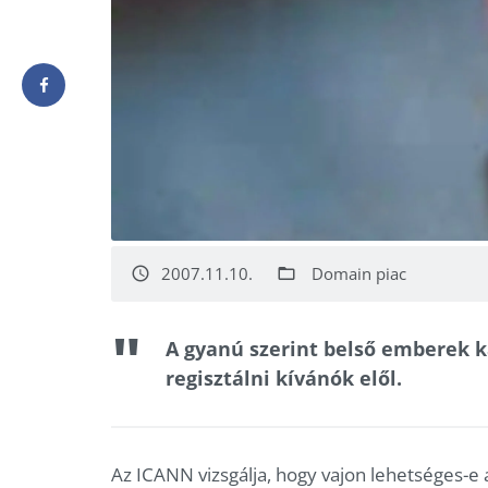
2007.11.10.
Domain piac
access_time
folder_open
A gyanú szerint belső emberek 
regisztálni kívánók elől.
Az ICANN vizsgálja, hogy vajon lehetséges-e 