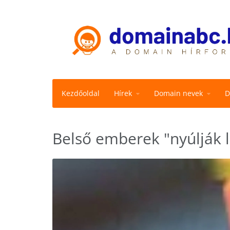
Kezdőoldal
Hírek
Domain nevek
D
Belső emberek "nyúlják 