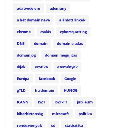
adatvédelem
adomány
a hét domain neve
ajánlott linkek
chrome
csalás
cybersquatting
DNS
domain
domain eladás
domainjog
domain megújítás
díjak
erotika
események
Európa
facebook
Google
gTLD
hu domain
HUNOG
ICANN
ISZT
ISZT-TT
jubileum
kiberbiztonság
microsoft
politika
rendezvények
ssl
statisztika