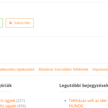
Subscribe
atkezelési tájékoztató
Általános Szerződési Feltételek
Impress
óriák
Legutóbbi bejegyzése
EU ügyek
(251)
Teltházas volt az idei
HU ügyek
(456)
HUNOG