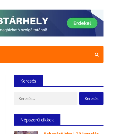
Keresés
Keresés:
Népszerű cikkek
Babaváró hitel, TB igazolás