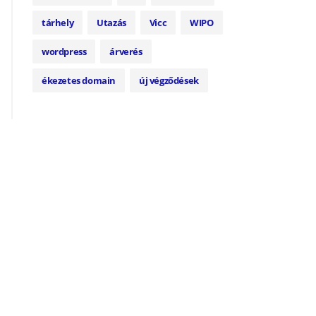
tárhely
Utazás
Vicc
WIPO
wordpress
árverés
ékezetes domain
új végződések