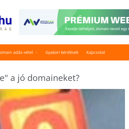
omain adás-vétel
Gyakori kérdések
Kapcsolat
le" a jó domaineket?