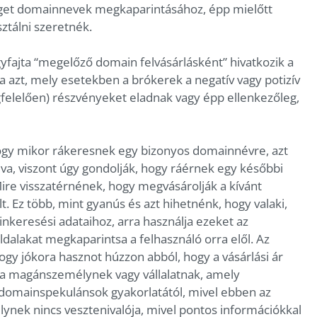
éget domainnevek megkaparintásához, épp mielőtt
ztálni szeretnék.
yfajta “megelőző domain felvásárlásként” hivatkozik a
ja azt, mely esetekben a brókerek a negatív vagy potizív
elelően) részvényeket eladnak vagy épp ellenkezőleg,
ogy mikor rákeresnek egy bizonyos domainnévre, azt
álva, viszont úgy gondolják, hogy ráérnek egy későbbi
Mire visszatérnének, hogy megvásárolják a kívánt
t. Ez több, mint gyanús és azt hihetnénk, hogy valaki,
nkeresési adataihoz, arra használja ezeket az
ldalakat megkaparintsa a felhasználó orra elől. Az
hogy jókora hasznot húzzon abból, hogy a vásárlási ár
 a magánszemélynek vagy vállalatnak, amely
a domainspekulánsok gyakorlatától, mivel ebben az
nek nincs vesztenivalója, mivel pontos információkkal