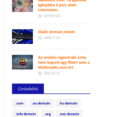
igénylése 5 perc alatt
Interneten.
2019.07.02.
access_time
Eladó domain nevek
2008.11.01.
access_time
Az eredeti regisztráló soha
nem kapott egy fillért sem a
McDonalds.com-ért
2021.01.21.
access_time
Címkefelhő
.com
.eu domain
.hu domain
.info domain
.org
.xxx domain