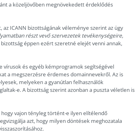
iránt a közeljövőben megnövekedett érdeklődés
t, az ICANN bizottságának véleménye szerint az ügy
olyamatban részt vevő szervezetek tevékenységeire,
 bizottság éppen ezért szeretné elejét venni annak,
éle vírusok és egyéb kémprogramok segítségével
ókat a megszerzésre érdemes domainnevekről. Az is
élyesek, melyeken a gyanútlan felhasználók
laltak-e. A bizottság szerint azonban a puszta véletlen is
 hogy vajon tényleg történt-e ilyen elítélendő
egvizsgálja azt, hogy milyen döntések meghozatala
isszaszorításához.