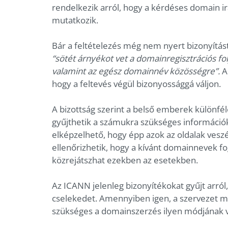
rendelkezik arról, hogy a kérdéses domain 
mutatkozik.
Bár a feltételezés még nem nyert bizonyítás
“sötét árnyékot vet a domainregisztrációs f
valamint az egész domainnév közösségre”.
A
hogy a feltevés végül bizonyossággá váljon.
A bizottság szerint a belső emberek különf
gyűjthetik a számukra szükséges informáci
elképzelhető, hogy épp azok az oldalak vesz
ellenőrizhetik, hogy a kívánt domainnevek fog
közrejátszhat ezekben az esetekben.
Az ICANN jelenleg bizonyítékokat gyűjt arról,
cselekedet. Amennyiben igen, a szervezet m
szükséges a domainszerzés ilyen módjának v