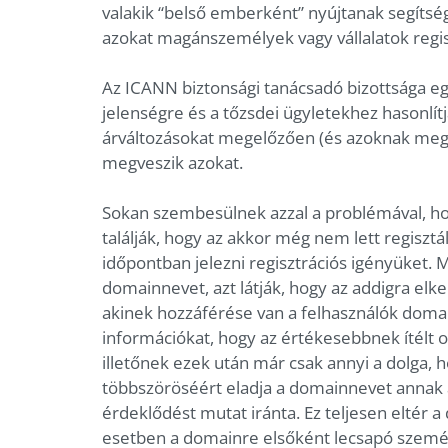
valakik “belső emberként” nyújtanak segíts
azokat magánszemélyek vagy vállalatok regis
Az ICANN biztonsági tanácsadó bizottsága eg
jelenségre és a tőzsdei ügyletekhez hasonlít
árváltozásokat megelőzően (és azoknak megf
megveszik azokat.
Sokan szembesülnek azzal a problémával, h
találják, hogy az akkor még nem lett regiszt
időpontban jelezni regisztrációs igényüket. 
domainnevet, azt látják, hogy az addigra elkel
akinek hozzáférése van a felhasználók domai
információkat, hogy az értékesebbnek ítélt o
illetőnek ezek után már csak annyi a dolga, 
többszöröséért eladja a domainnevet annak
érdeklődést mutat iránta. Ez teljesen eltér 
esetben a domainre elsőként lecsapó személy