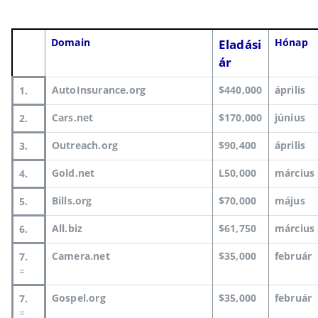
Domain
Hónap
Eladási
ár
AutoInsurance.org
$440,000
április
1.
Cars.net
$170,000
június
2.
Outreach.org
$90,400
április
3.
Gold.net
L50,000
március
4.
Bills.org
$70,000
május
5.
All.biz
$61,750
március
6.
Camera.net
$35,000
február
7.
=
Gospel.org
$35,000
február
7.
=