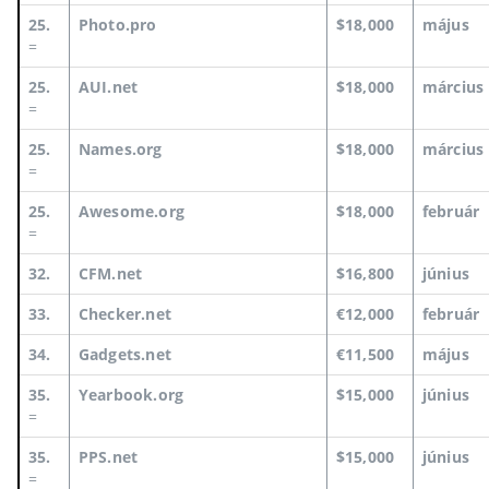
25.
Photo.pro
$18,000
május
=
25.
AUI.net
$18,000
március
=
25.
Names.org
$18,000
március
=
25.
Awesome.org
$18,000
február
=
32.
CFM.net
$16,800
június
33.
Checker.net
€12,000
február
34.
Gadgets.net
€11,500
május
35.
Yearbook.org
$15,000
június
=
35.
PPS.net
$15,000
június
=