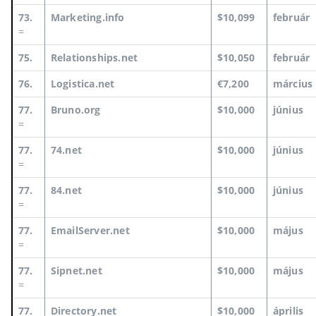
73.
Marketing.info
$10,099
február
=
75.
Relationships.net
$10,050
február
76.
Logistica.net
€7,200
március
77.
Bruno.org
$10,000
június
=
77.
74.net
$10,000
június
=
77.
84.net
$10,000
június
=
77.
EmailServer.net
$10,000
május
=
77.
Sipnet.net
$10,000
május
=
77.
Directory.net
$10,000
április