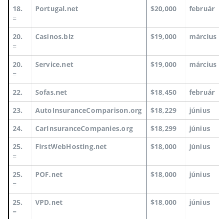
18.
Portugal.net
$20,000
február
=
20.
Casinos.biz
$19,000
március
=
20.
Service.net
$19,000
március
=
22.
Sofas.net
$18,450
február
23.
AutoInsuranceComparison.org
$18,229
június
24.
CarInsuranceCompanies.org
$18,299
június
25.
FirstWebHosting.net
$18,000
június
=
25.
POF.net
$18,000
június
=
25.
VPD.net
$18,000
június
=