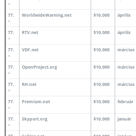
=
77.
WorldwideWarning.net
$10,000
április
=
77.
RTV.net
$10,000
április
=
77.
VDF.net
$10,000
március
=
77.
OpenProject.org
$10,000
március
=
77.
RH.net
$10,000
március
=
77.
Premium.net
$10,000
február
=
77.
Skyport.org
$10,000
január
=