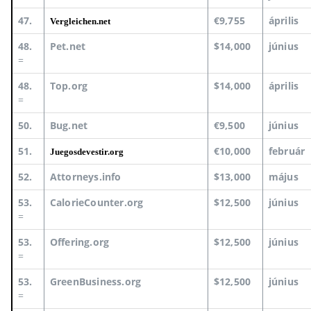
47.
€9,755
április
Vergleichen.net
48.
Pet.net
$14,000
június
=
48.
Top.org
$14,000
április
=
50.
Bug.net
€9,500
június
51.
€10,000
február
Juegosdevestir.org
52.
Attorneys.info
$13,000
május
53.
CalorieCounter.org
$12,500
június
=
53.
Offering.org
$12,500
június
=
53.
GreenBusiness.org
$12,500
június
=