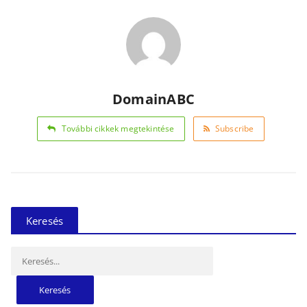
DomainABC
További cikkek megtekintése
Subscribe
Keresés
Keresés: