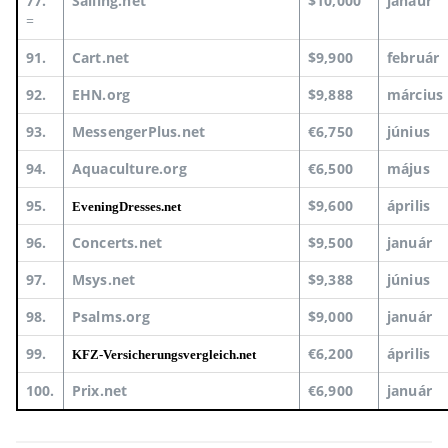
77.
Sailing.net
$10,000
janáur
=
91.
Cart.net
$9,900
február
92.
EHN.org
$9,888
március
93.
MessengerPlus.net
€6,750
június
94.
Aquaculture.org
€6,500
május
95.
$9,600
április
EveningDresses.net
96.
Concerts.net
$9,500
január
97.
Msys.net
$9,388
június
98.
Psalms.org
$9,000
január
99.
€6,200
április
KFZ-Versicherungsvergleich.net
100.
Prix.net
€6,900
január