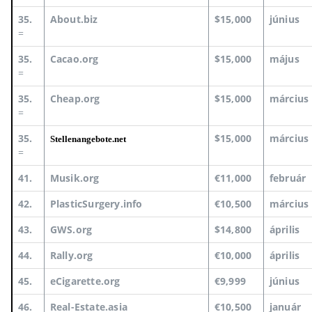
35.
About.biz
$15,000
június
=
35.
Cacao.org
$15,000
május
=
35.
Cheap.org
$15,000
március
=
35.
$15,000
március
Stellenangebote.net
=
41.
Musik.org
€11,000
február
42.
PlasticSurgery.info
€10,500
március
43.
GWS.org
$14,800
április
44.
Rally.org
€10,000
április
45.
eCigarette.org
€9,999
június
46.
Real-Estate.asia
€10,500
január