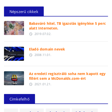
Népszerű cikkek
Babaváró hitel, TB igazolás igénylése 5 perc
alatt Interneten.
2019.07.02.
access_time
Eladó domain nevek
2008.11.01.
access_time
Az eredeti regisztráló soha nem kapott egy
fillért sem a McDonalds.com-ért
2021.01.21.
access_time
Címkefelhő