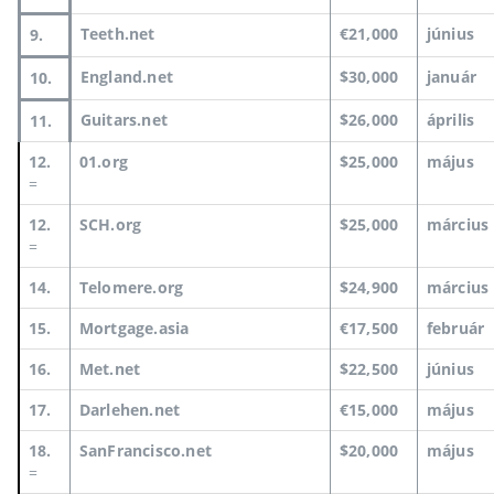
Teeth.net
€21,000
június
9.
England.net
$30,000
január
10.
Guitars.net
$26,000
április
11.
12.
01.org
$25,000
május
=
12.
SCH.org
$25,000
március
=
14.
Telomere.org
$24,900
március
15.
Mortgage.asia
€17,500
február
16.
Met.net
$22,500
június
17.
Darlehen.net
€15,000
május
18.
SanFrancisco.net
$20,000
május
=