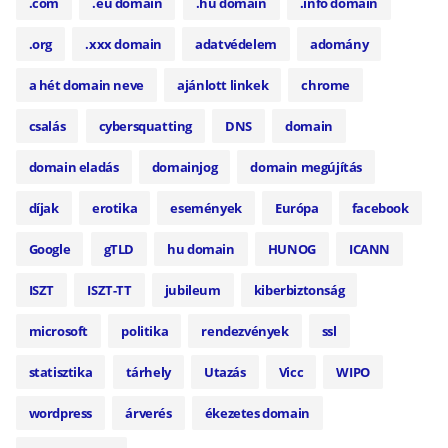
.com
.eu domain
.hu domain
.info domain
.org
.xxx domain
adatvédelem
adomány
a hét domain neve
ajánlott linkek
chrome
csalás
cybersquatting
DNS
domain
domain eladás
domainjog
domain megújítás
díjak
erotika
események
Európa
facebook
Google
gTLD
hu domain
HUNOG
ICANN
ISZT
ISZT-TT
jubileum
kiberbiztonság
microsoft
politika
rendezvények
ssl
statisztika
tárhely
Utazás
Vicc
WIPO
wordpress
árverés
ékezetes domain