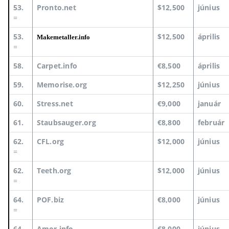
53.
Pronto.net
$12,500
június
=
53.
$12,500
április
Makemetaller.info
=
58.
Carpet.info
€8,500
április
59.
Memorise.org
$12,250
június
60.
Stress.net
€9,000
január
61.
Staubsauger.org
€8,800
február
62.
CFL.org
$12,000
június
=
62.
Teeth.org
$12,000
június
=
64.
POF.biz
€8,000
június
=
64.
Amor.info
€8,000
június