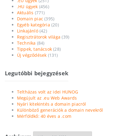
.EU ügyek
(251)
.HU ügyek
(456)
Aktuális
(771)
Domain piac
(395)
Egyéb kategória
(20)
Linkajánló
(42)
Regisztrátorok világa
(39)
Technika
(84)
Tippek, tanácsok
(28)
Új végződések
(131)
Legutóbbi bejegyzések
Teltházas volt az idei HUNOG
Megújult az .eu Web Awards
Nyári kitekintés a domain piacról
Különböző generációk a domain nevekről
Mérföldkő: 40 éves a .com
Archívum