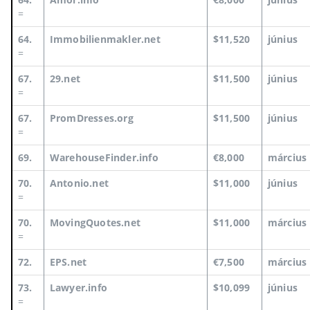
=
64.
Immobilienmakler.net
$11,520
június
=
67.
29.net
$11,500
június
=
67.
PromDresses.org
$11,500
június
=
69.
WarehouseFinder.info
€8,000
március
70.
Antonio.net
$11,000
június
=
70.
MovingQuotes.net
$11,000
március
=
72.
EPS.net
€7,500
március
73.
Lawyer.info
$10,099
június
=