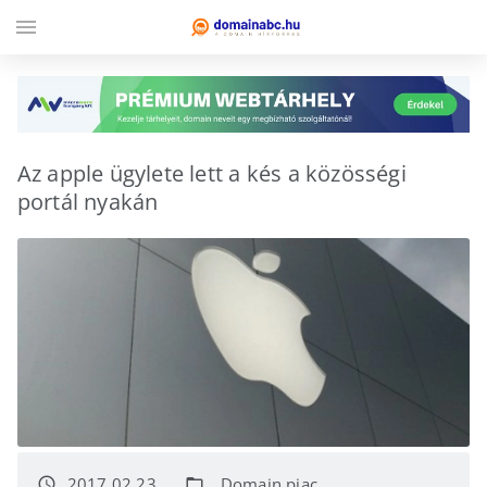
menu
Az apple ügylete lett a kés a közösségi
portál nyakán
2017.02.23.
Domain piac
access_time
folder_open