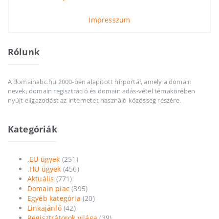
Impresszum
Rólunk
A domainabc.hu 2000-ben alapított hírportál, amely a domain
nevek, domain regisztráció és domain adás-vétel témakörében
nyújt eligazodást az internetet használó közösség részére.
Kategóriák
.EU ügyek
(251)
.HU ügyek
(456)
Aktuális
(771)
Domain piac
(395)
Egyéb kategória
(20)
Linkajánló
(42)
Regisztrátorok világa
(39)