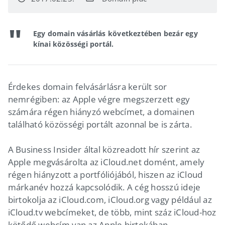
Egy domain vásárlás következtében bezár egy
kínai közösségi portál.
Érdekes domain felvásárlásra került sor
nemrégiben: az Apple végre megszerzett egy
számára régen hiányzó webcímet, a domainen
található közösségi portált azonnal be is zárta.
A Business Insider által közreadott hír szerint az
Apple megvásárolta az iCloud.net domént, amely
régen hiányzott a portfóliójából, hiszen az iCloud
márkanév hozzá kapcsolódik. A cég hosszú ideje
birtokolja az iCloud.com, iCloud.org vagy például az
iCloud.tv webcímeket, de több, mint száz iCloud-hoz
kötődő webcím van az Apple birtokában.