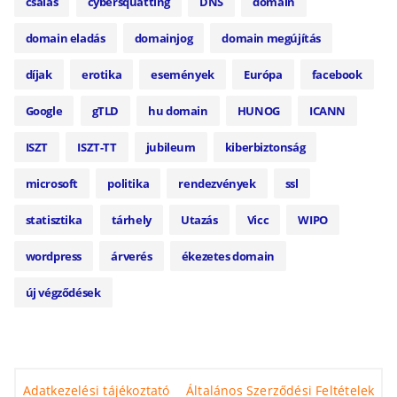
csalás
cybersquatting
DNS
domain
domain eladás
domainjog
domain megújítás
díjak
erotika
események
Európa
facebook
Google
gTLD
hu domain
HUNOG
ICANN
ISZT
ISZT-TT
jubileum
kiberbiztonság
microsoft
politika
rendezvények
ssl
statisztika
tárhely
Utazás
Vicc
WIPO
wordpress
árverés
ékezetes domain
új végződések
Adatkezelési tájékoztató
Általános Szerződési Feltételek