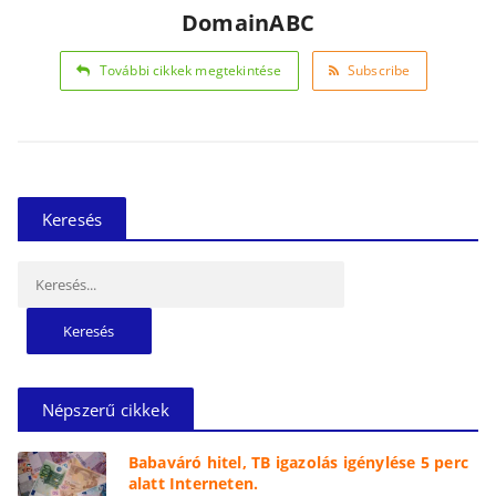
DomainABC
További cikkek megtekintése
Subscribe
Keresés
Keresés:
Népszerű cikkek
Babaváró hitel, TB igazolás igénylése 5 perc
alatt Interneten.