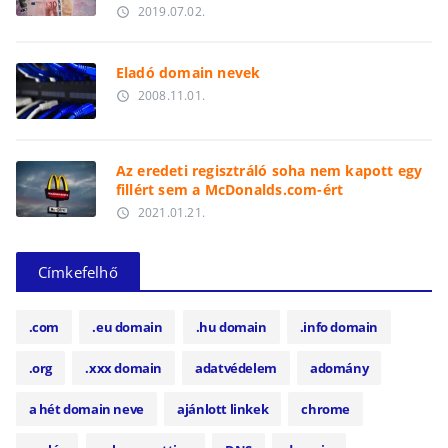
2019.07.02.
access_time
Eladó domain nevek
2008.11.01.
access_time
Az eredeti regisztráló soha nem kapott egy
fillért sem a McDonalds.com-ért
2021.01.21.
access_time
Címkefelhő
.com
.eu domain
.hu domain
.info domain
.org
.xxx domain
adatvédelem
adomány
a hét domain neve
ajánlott linkek
chrome