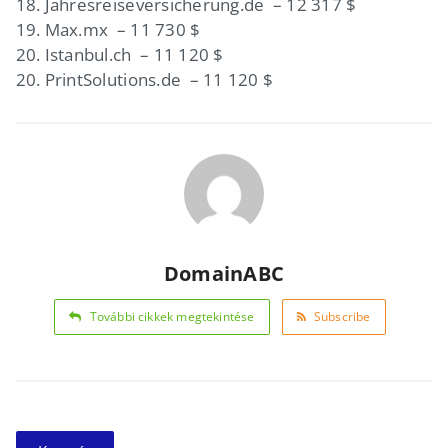
18. Jahresreiseversicherung.de – 12 317 $
19. Max.mx – 11 730 $
20. Istanbul.ch – 11 120 $
20. PrintSolutions.de – 11 120 $
DomainABC
További cikkek megtekintése
Subscribe