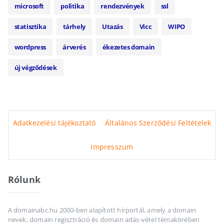
microsoft
politika
rendezvények
ssl
statisztika
tárhely
Utazás
Vicc
WIPO
wordpress
árverés
ékezetes domain
új végződések
Adatkezelési tájékoztató
Általános Szerződési Feltételek
Impresszum
Rólunk
A domainabc.hu 2000-ben alapított hírportál, amely a domain
nevek, domain regisztráció és domain adás-vétel témakörében