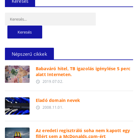
Keresés
Keresés:
Népszerű cikkek
Babaváró hitel, TB igazolás igénylése 5 perc
alatt Interneten.
2019.07.02.
access_time
Eladó domain nevek
2008.11.01.
access_time
Az eredeti regisztráló soha nem kapott egy
fillért sem a McDonalds.com-ért