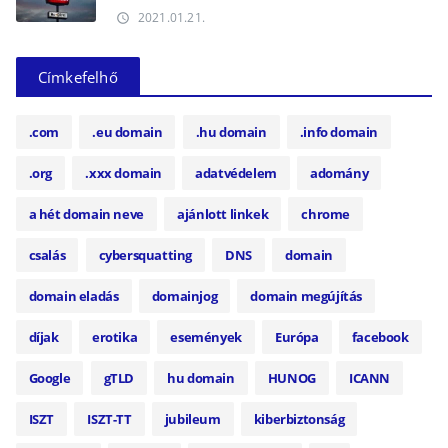
2021.01.21.
access_time
Címkefelhő
.com
.eu domain
.hu domain
.info domain
.org
.xxx domain
adatvédelem
adomány
a hét domain neve
ajánlott linkek
chrome
csalás
cybersquatting
DNS
domain
domain eladás
domainjog
domain megújítás
díjak
erotika
események
Európa
facebook
Google
gTLD
hu domain
HUNOG
ICANN
ISZT
ISZT-TT
jubileum
kiberbiztonság