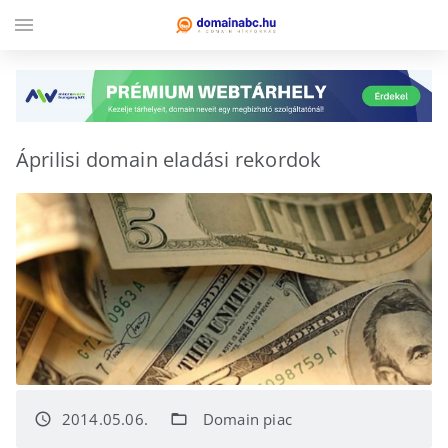
menu
Áprilisi domain eladási rekordok
2014.05.06.
Domain piac
access_time
folder_open