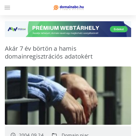
menu
Akár 7 év börtön a hamis
domainregisztrációs adatokért
2004.09.24.
Domain piac
access_time
folder_open