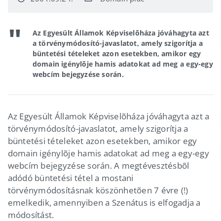
Az Egyesült Államok Képviselõháza jóváhagyta azt
a törvénymódosító-javaslatot, amely szigorítja a
büntetési tételeket azon esetekben, amikor egy
domain igénylõje hamis adatokat ad meg a egy-egy
webcím bejegyzése során.
Az Egyesült Államok Képviselõháza jóváhagyta azt a
törvénymódosító-javaslatot, amely szigorítja a
büntetési tételeket azon esetekben, amikor egy
domain igénylõje hamis adatokat ad meg a egy-egy
webcím bejegyzése során. A megtévesztésbõl
adódó büntetési tétel a mostani
törvénymódosításnak köszönhetõen 7 évre (!)
emelkedik, amennyiben a Szenátus is elfogadja a
módosítást.