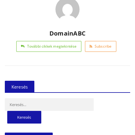
DomainABC
További cikkek megtekintése
Subscribe
Keresés
Keresés: