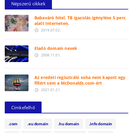
Népszerű cikkek
Babaváró hitel, TB igazolás igénylése 5 perc
alatt Interneten.
2019.07.02.
access_time
Eladó domain nevek
2008.11.01.
access_time
Az eredeti regisztráló soha nem kapott egy
fillért sem a McDonalds.com-ért
2021.01.21.
access_time
Címkefelhő
.com
.eu domain
.hu domain
.info domain