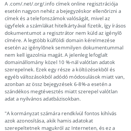
A .com/.net/.org/.info címek online regisztrációja
esetén nagyon nehéz a bejegyzéskor ellenõrizni a
címek és a telefonszámok valóságát, mivel az
ügyfelek a számlákat hitelkártyával fizetik, így írásos
dokumentumot a regisztrátor nem küld az igénylõ
címére. A legtöbb külföldi domain kérelmezése
esetén az igénylõnek semmilyen dokumentummal
nem kell igazolnia magát. A jelenleg lefoglalt
domainállomány közel 10 %-nál valótlan adatok
szerepelnek. Ezek egy része a költözésekbõl és
egyéb változásokból adódó módosulások miatt van,
azonban az össz bejegyzések 6-8%-a esetén a
szándékos megtévesztés miatt szerepel valótlan
adat a nyilvános adatbázisokban.
"A kormányzat számára rendkívül fontos kihívás
azok azonosítása, akik hamis adatokat
szerepeltetnek magukról az Interneten, és ez a