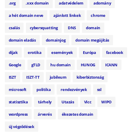
.org
.xxx domain
adatvédelem
adomány
a hét domain neve
ajánlott linkek
chrome
csalás
cybersquatting
DNS
domain
domain eladás
domainjog
domain megújítás
díjak
erotika
események
Európa
facebook
Google
gTLD
hu domain
HUNOG
ICANN
ISZT
ISZT-TT
jubileum
kiberbiztonság
microsoft
politika
rendezvények
ssl
statisztika
tárhely
Utazás
Vicc
WIPO
wordpress
árverés
ékezetes domain
új végződések