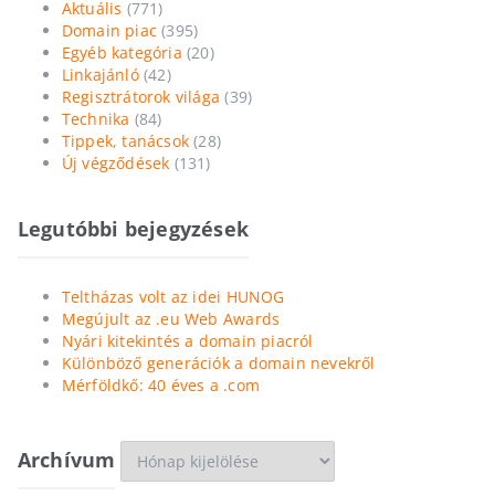
Aktuális
(771)
Domain piac
(395)
Egyéb kategória
(20)
Linkajánló
(42)
Regisztrátorok világa
(39)
Technika
(84)
Tippek, tanácsok
(28)
Új végződések
(131)
Legutóbbi bejegyzések
Teltházas volt az idei HUNOG
Megújult az .eu Web Awards
Nyári kitekintés a domain piacról
Különböző generációk a domain nevekről
Mérföldkő: 40 éves a .com
Archívum
Archívum