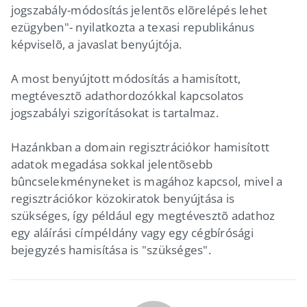
jogszabály-módosítás jelentõs elõrelépés lehet
ezügyben"- nyilatkozta a texasi republikánus
képviselõ, a javaslat benyújtója.
A most benyújtott módosítás a hamisított,
megtévesztõ adathordozókkal kapcsolatos
jogszabályi szigorításokat is tartalmaz.
Hazánkban a domain regisztrációkor hamisított
adatok megadása sokkal jelentõsebb
bûncselekményneket is magához kapcsol, mivel a
regisztrációkor közokiratok benyújtása is
szükséges, így például egy megtévesztõ adathoz
egy aláírási címpéldány vagy egy cégbírósági
bejegyzés hamisítása is "szükséges".