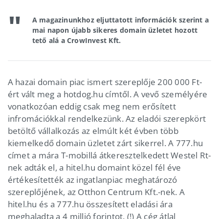
A magazinunkhoz eljuttatott információk szerint a
mai napon újabb sikeres domain üzletet hozott
tető alá a CrowInvest Kft.
A hazai domain piac ismert szereplője 200 000 Ft-
ért vált meg a hotdog.hu címtől. A vevő személyére
vonatkozóan eddig csak meg nem erősített
infromációkkal rendelkezünk. Az eladói szerepkört
betöltő vállalkozás az elmúlt két évben több
kiemelkedő domain üzletet zárt sikerrel. A 777.hu
címet a mára T-mobillá átkeresztelkedett Westel Rt-
nek adták el, a hitel.hu domaint közel fél éve
értékesítették az ingatlanpiac meghatározó
szereplőjének, az Otthon Centrum Kft.-nek. A
hitel.hu és a 777.hu összesített eladási ára
meghaladta a 4 millió forintot. (!) A cég átlal