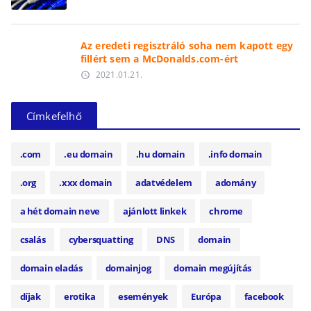
Az eredeti regisztráló soha nem kapott egy
fillért sem a McDonalds.com-ért
2021.01.21.
access_time
Címkefelhő
.com
.eu domain
.hu domain
.info domain
.org
.xxx domain
adatvédelem
adomány
a hét domain neve
ajánlott linkek
chrome
csalás
cybersquatting
DNS
domain
domain eladás
domainjog
domain megújítás
díjak
erotika
események
Európa
facebook