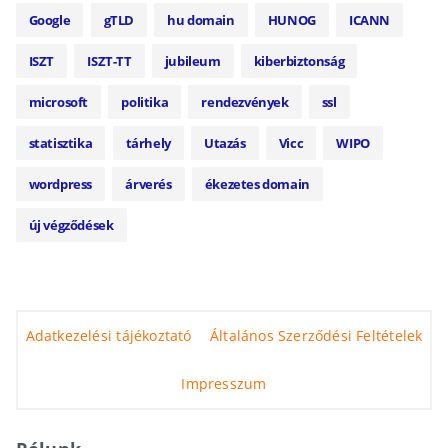
Google
gTLD
hu domain
HUNOG
ICANN
ISZT
ISZT-TT
jubileum
kiberbiztonság
microsoft
politika
rendezvények
ssl
statisztika
tárhely
Utazás
Vicc
WIPO
wordpress
árverés
ékezetes domain
új végződések
Adatkezelési tájékoztató
Általános Szerződési Feltételek
Impresszum