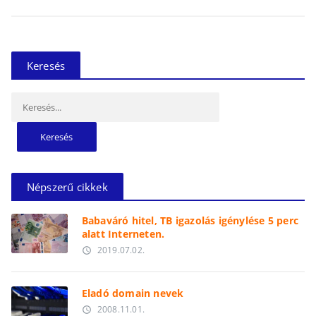
Keresés
Keresés:
Népszerű cikkek
Babaváró hitel, TB igazolás igénylése 5 perc
alatt Interneten.
2019.07.02.
access_time
Eladó domain nevek
2008.11.01.
access_time