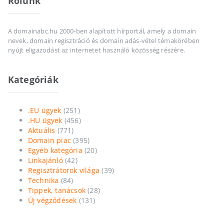
Rólunk
A domainabc.hu 2000-ben alapított hírportál, amely a domain
nevek, domain regisztráció és domain adás-vétel témakörében
nyújt eligazodást az internetet használó közösség részére.
Kategóriák
.EU ügyek
(251)
.HU ügyek
(456)
Aktuális
(771)
Domain piac
(395)
Egyéb kategória
(20)
Linkajánló
(42)
Regisztrátorok világa
(39)
Technika
(84)
Tippek, tanácsok
(28)
Új végződések
(131)