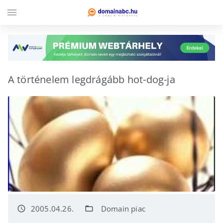
menu
A történelem legdrágább hot-dog-ja
2005.04.26.
Domain piac
access_time
folder_open