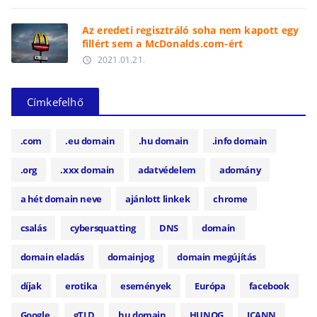
Az eredeti regisztráló soha nem kapott egy
fillért sem a McDonalds.com-ért
2021.01.21.
access_time
Címkefelhő
.com
.eu domain
.hu domain
.info domain
.org
.xxx domain
adatvédelem
adomány
a hét domain neve
ajánlott linkek
chrome
csalás
cybersquatting
DNS
domain
domain eladás
domainjog
domain megújítás
díjak
erotika
események
Európa
facebook
Google
gTLD
hu domain
HUNOG
ICANN