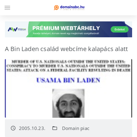
menu
A Bin Laden család webcíme kalapács alatt
2005.10.23.
Domain piac
access_time
folder_open