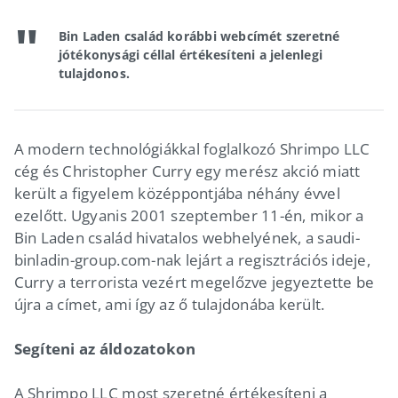
Bin Laden család korábbi webcímét szeretné
jótékonysági céllal értékesíteni a jelenlegi
tulajdonos.
A modern technológiákkal foglalkozó Shrimpo LLC
cég és Christopher Curry egy merész akció miatt
került a figyelem középpontjába néhány évvel
ezelőtt. Ugyanis 2001 szeptember 11-én, mikor a
Bin Laden család hivatalos webhelyének, a saudi-
binladin-group.com-nak lejárt a regisztrációs ideje,
Curry a terrorista vezért megelőzve jegyeztette be
újra a címet, ami így az ő tulajdonába került.
Segíteni az áldozatokon
A Shrimpo LLC most szeretné értékesíteni a