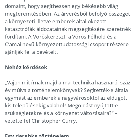
domaint, hogy segíthessen egy békésebb világ
megteremtésében. Az árverésből befolyó összeget
a környezeti illetve emberek által okozott
katasztrófák áldozatainak megsegítésére szeretnék
fordítani. A Vöröskereszt, a Vörös Félhold és a
C’amai nevű környezettudatossági csoport részére
ajánlják fel a bevételt.
Nehéz kérdések
„Vajon mit írnak majd a mai technika hasznáról száz
év múlva a történelemkönyvek? Segítették-e általa
egymást az emberek a nagyvárosoktól az eldugott
kis településekig valahol? Megoldást nyújtott-e
szükségletekre és a környezet változásaira?” –
vetette fel Christopher Curry.
Egy darabka történelem