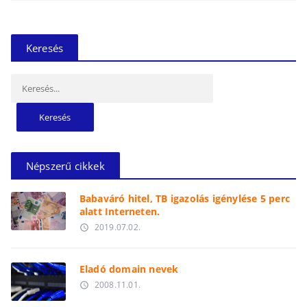
Keresés
Keresés:
Népszerű cikkek
Babaváró hitel, TB igazolás igénylése 5 perc
alatt Interneten.
2019.07.02.
access_time
Eladó domain nevek
2008.11.01.
access_time