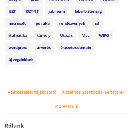
ISZT
ISZT-TT
jubileum
kiberbiztonság
microsoft
politika
rendezvények
ssl
statisztika
tárhely
Utazás
Vicc
WIPO
wordpress
árverés
ékezetes domain
új végződések
Adatkezelési tájékoztató
Általános Szerződési Feltételek
Impresszum
Rólunk