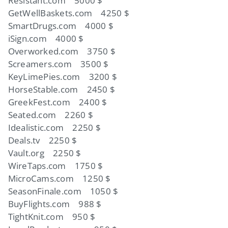
Resistant.com 5000 $
GetWellBaskets.com 4250 $
SmartDrugs.com 4000 $
iSign.com 4000 $
Overworked.com 3750 $
Screamers.com 3500 $
KeyLimePies.com 3200 $
HorseStable.com 2450 $
GreekFest.com 2400 $
Seated.com 2260 $
Idealistic.com 2250 $
Deals.tv 2250 $
Vault.org 2250 $
WireTaps.com 1750 $
MicroCams.com 1250 $
SeasonFinale.com 1050 $
BuyFlights.com 988 $
TightKnit.com 950 $