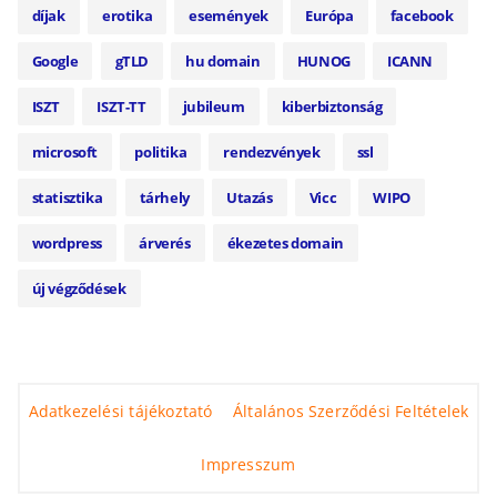
díjak
erotika
események
Európa
facebook
Google
gTLD
hu domain
HUNOG
ICANN
ISZT
ISZT-TT
jubileum
kiberbiztonság
microsoft
politika
rendezvények
ssl
statisztika
tárhely
Utazás
Vicc
WIPO
wordpress
árverés
ékezetes domain
új végződések
Adatkezelési tájékoztató
Általános Szerződési Feltételek
Impresszum