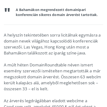
A Bahamákon megrendezett domainipari
konferencián sikeres domain árverést tartottak.
A helyszín tekintetében sorra licitálnak egymásra a
domain nevek világához kapcsolódó konferenciák
szervezői. Las Vegas, Hong Kong után most a
Bahamákon találkozott az iparág színe-java.
A múlt héten DomainRoundtable néven ismert
esemény szervezői ismételten megtartották a már
megszokott domain árverést. Összesen 63 webcím
került kalapács alá, amelyből meglehetősen sok –
összesen 33 – el is kelt.
Az árverés legdrágábban eladott webcíme a
Coed.com volt, amelyért 45000 $-nál ért véget a