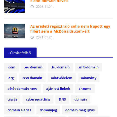
Eladó domain nevek
2008.11.01.
access_time
Az eredeti regisztráló soha nem kapott egy
fillért sem a McDonalds.com-ért
2021.01.21.
access_time
Címkefelhő
.com
.eu domain
.hu domain
.info domain
.org
.xxx domain
adatvédelem
adomány
a hét domain neve
ajánlott linkek
chrome
csalás
cybersquatting
DNS
domain
domain eladás
domainjog
domain megújítás