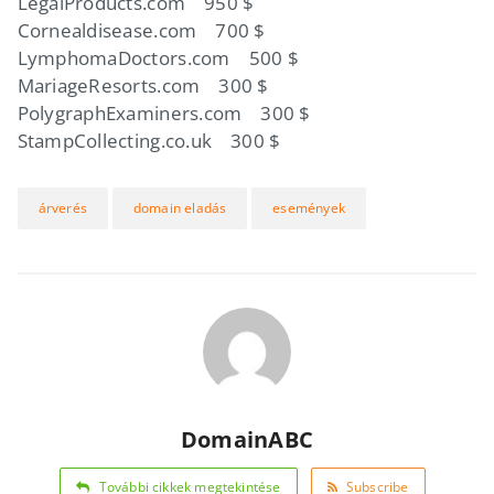
LegalProducts.com 950 $
Cornealdisease.com 700 $
LymphomaDoctors.com 500 $
MariageResorts.com 300 $
PolygraphExaminers.com 300 $
StampCollecting.co.uk 300 $
árverés
domain eladás
események
DomainABC
További cikkek megtekintése
Subscribe