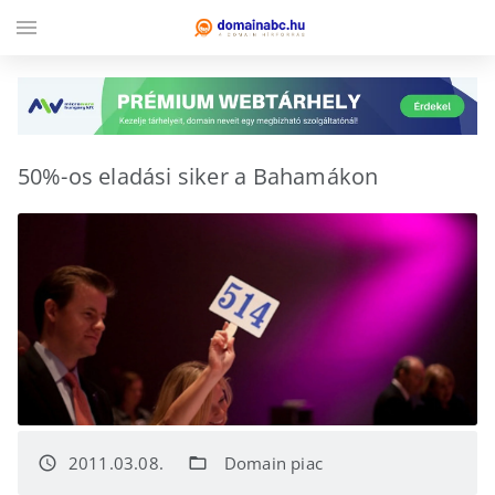
menu
50%-os eladási siker a Bahamákon
2011.03.08.
Domain piac
access_time
folder_open