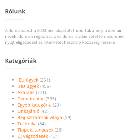
Rólunk
A domainabc.hu 2000-ben alapított hírportál, amely a domain
nevek, domain regisztráció és domain adás-vétel témakörében
nyújt eligazodást az internetet használó közösség részére.
Kategóriák
.EU ügyek
(251)
.HU ügyek
(456)
Aktuális
(771)
Domain piac
(395)
Egyéb kategória
(20)
Linkajánló
(42)
Regisztrátorok világa
(39)
Technika
(84)
Tippek, tanácsok
(28)
Új végződések
(131)