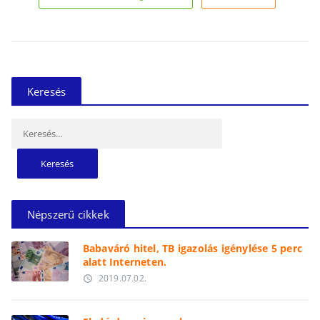
Keresés
Keresés:
Népszerű cikkek
Babaváró hitel, TB igazolás igénylése 5 perc
alatt Interneten.
2019.07.02.
access_time