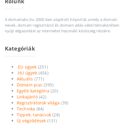
Rólunk
A domainabc.hu 2000-ben alapított hírportál, amely a domain
nevek, domain regisztráció és domain adás-vétel témakörében
nyújt eligazodást az internetet használó közösség részére.
Kategóriák
.EU ügyek
(251)
.HU ügyek
(456)
Aktuális
(771)
Domain piac
(395)
Egyéb kategória
(20)
Linkajánló
(42)
Regisztrátorok világa
(39)
Technika
(84)
Tippek, tanácsok
(28)
Új végződések
(131)