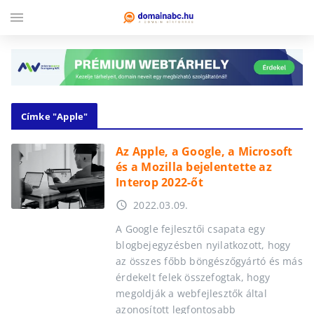
menu
Címke "Apple"
Az Apple, a Google, a Microsoft
és a Mozilla bejelentette az
Interop 2022-őt
2022.03.09.
access_time
A Google fejlesztői csapata egy
blogbejegyzésben nyilatkozott, hogy
az összes főbb böngészőgyártó és más
érdekelt felek összefogtak, hogy
megoldják a webfejlesztők által
azonosított legfontosabb