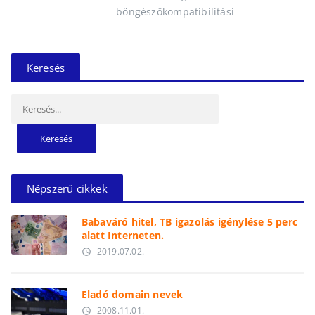
böngészőkompatibilitási
Keresés
Keresés:
Népszerű cikkek
Babaváró hitel, TB igazolás igénylése 5 perc
alatt Interneten.
2019.07.02.
access_time
Eladó domain nevek
2008.11.01.
access_time