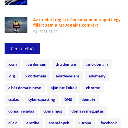
Az eredeti regisztráló soha nem kapott egy
fillért sem a McDonalds.com-ért
2021.01.21.
access_time
Címkefelhő
.com
.eu domain
.hu domain
.info domain
.org
.xxx domain
adatvédelem
adomány
a hét domain neve
ajánlott linkek
chrome
csalás
cybersquatting
DNS
domain
domain eladás
domainjog
domain megújítás
díjak
erotika
események
Európa
facebook