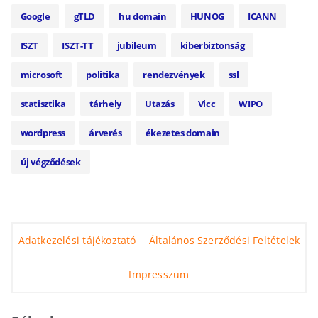
Google
gTLD
hu domain
HUNOG
ICANN
ISZT
ISZT-TT
jubileum
kiberbiztonság
microsoft
politika
rendezvények
ssl
statisztika
tárhely
Utazás
Vicc
WIPO
wordpress
árverés
ékezetes domain
új végződések
Adatkezelési tájékoztató
Általános Szerződési Feltételek
Impresszum