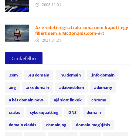
2008.11.01.
access_time
Az eredeti regisztráló soha nem kapott egy
fillért sem a McDonalds.com-ért
2021.01.21.
access_time
Címkefelhő
.com
.eu domain
.hu domain
.info domain
.org
.xxx domain
adatvédelem
adomány
a hét domain neve
ajánlott linkek
chrome
csalás
cybersquatting
DNS
domain
domain eladás
domainjog
domain megújítás