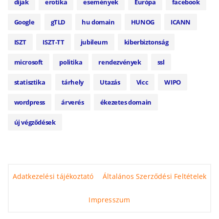
díjak
erotika
események
Európa
facebook
Google
gTLD
hu domain
HUNOG
ICANN
ISZT
ISZT-TT
jubileum
kiberbiztonság
microsoft
politika
rendezvények
ssl
statisztika
tárhely
Utazás
Vicc
WIPO
wordpress
árverés
ékezetes domain
új végződések
Adatkezelési tájékoztató
Általános Szerződési Feltételek
Impresszum