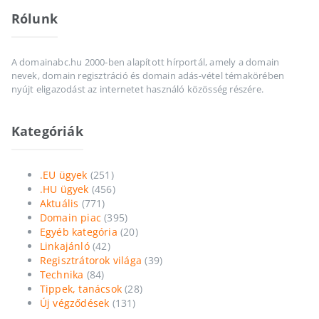
Rólunk
A domainabc.hu 2000-ben alapított hírportál, amely a domain
nevek, domain regisztráció és domain adás-vétel témakörében
nyújt eligazodást az internetet használó közösség részére.
Kategóriák
.EU ügyek
(251)
.HU ügyek
(456)
Aktuális
(771)
Domain piac
(395)
Egyéb kategória
(20)
Linkajánló
(42)
Regisztrátorok világa
(39)
Technika
(84)
Tippek, tanácsok
(28)
Új végződések
(131)