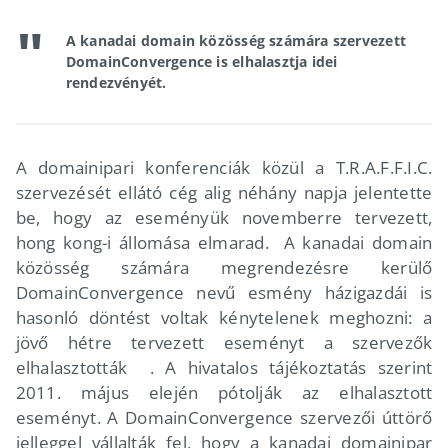
A kanadai domain közösség számára szervezett
DomainConvergence is elhalasztja idei
rendezvényét.
A domainipari konferenciák közül a T.R.A.F.F.I.C.
szervezését ellátó cég alig néhány napja jelentette
be, hogy az eseményük novemberre tervezett,
hong kong-i állomása elmarad. A kanadai domain
közösség számára megrendezésre kerülő
DomainConvergence nevű esmény házigazdái is
hasonló döntést voltak kénytelenek meghozni: a
jövő hétre tervezett eseményt a szervezők
elhalasztották . A hivatalos tájékoztatás szerint
2011. május elején pótolják az elhalasztott
eseményt. A DomainConvergence szervezői úttörő
jelleggel vállalták fel, hogy a kanadai domainipar