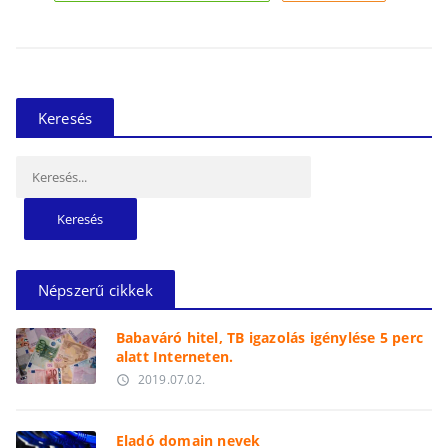
Keresés
Keresés:
Népszerű cikkek
Babaváró hitel, TB igazolás igénylése 5 perc
alatt Interneten.
2019.07.02.
access_time
Eladó domain nevek